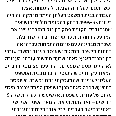
היה הדיקן בשנה הראשונה ללימודי בפקולטה בחיפה 
וכשהתמנה לעליון התקבלתי להתמחות אצלו. 
העבודה בבית המשפט העליון הייתה מרתקת. זה היה 
בשנים 1995-96. בדיוק בתקופת חילופי הנשיאים 
שמגר וברק. תקופת פסק דין בנק המזרחי שיצר את 
המהפכה החוקתית כן ימי רצח רבין. זו שנה בלתי 
נשכחת מבחינתי. עם סיום ההתמחות עברתי את 
בחינות הלשכה. החלטתי שאנסה לעבוד במשרד עורכי 
דין במרכז הארץ. לאחר שבעה חודשים עזבתי. העבודה 
לא הייתה מספיק מעניינת והיה פער עצום בין הדברים 
המאוד עקרוניים שהתעסקתי בהם בבית המשפט 
העליון לעניינים שהתעסקתי בהם במשרד. השופטת 
ביניש (שהפכה לאחר מכן לנשיאה) הייתה צריכה מילוי 
מקום של עוזרת משפטית אז שימשתי כעוזרת שלה 9 
חודשים – ואז התחלתי את התואר השני והשלישי 
באוניברסיטה העברית. לכל אורך הלימודים עבדתי 