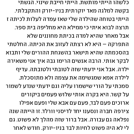
כלשהו הייתי מותשת. הייתי חייבת שינוי. הגשתי 
בקשה למלגה מאד יוקרתית בניו-יורק והתקבלתי. 
הייתי בטוחה שהילדה שלי שאז עמדה לעלות לכיתה ז 
תרצה לבוא איתי כי ממילא היא מחליפה בית ספר. 
אבל מאחר שהיא למדה בכיתת מחוננים שלא 
התפרקה – היא לא רצתה לעזוב את הכיתה. החלטתי 
בהסכמתה שהיא תישאר בהשגחת ההורים שלי ותבוא 
לבקר אותי. הרבה אנשים הרימו גבה איך אני משאירה 
ילדה. אבל אני ידעתי שזה לטובתי ולטובתה. עדיף 
לילדה אמא שמגשימה את עצמה ולא מתוסכלת. 
סמכתי על הורי שישמרו עליה וגם ידעתי שנדע לשמור 
על קשר. היא בקרה אותי שלוש פעמים ביקורים 
ארוכים פעם לבד, פעם עם אבא שלי ופעם אפילו 
צירפה חברה ונסענו יחד לדיסני וורלד. זו הייתה שנה 
נפלאה גם עבורה. אבל ברור שזה מהלך לא פשוט. גם 
לי לא היה פשוט לחיות לבד בניו-יורק. חודש לאחר 