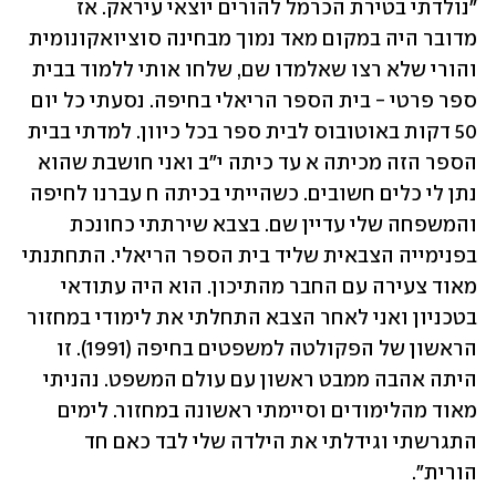
"נולדתי בטירת הכרמל להורים יוצאי עיראק. אז 
מדובר היה במקום מאד נמוך מבחינה סוציואקונומית 
והורי שלא רצו שאלמדו שם, שלחו אותי ללמוד בבית 
ספר פרטי - בית הספר הריאלי בחיפה. נסעתי כל יום 
50 דקות באוטובוס לבית ספר בכל כיוון. למדתי בבית 
הספר הזה מכיתה א עד כיתה י"ב ואני חושבת שהוא 
נתן לי כלים חשובים. כשהייתי בכיתה ח עברנו לחיפה 
והמשפחה שלי עדיין שם. בצבא שירתתי כחונכת 
בפנימייה הצבאית שליד בית הספר הריאלי. התחתנתי 
מאוד צעירה עם החבר מהתיכון. הוא היה עתודאי 
בטכניון ואני לאחר הצבא התחלתי את לימודי במחזור 
הראשון של הפקולטה למשפטים בחיפה (1991). זו 
היתה אהבה ממבט ראשון עם עולם המשפט. נהניתי 
מאוד מהלימודים וסיימתי ראשונה במחזור. לימים 
התגרשתי וגידלתי את הילדה שלי לבד כאם חד 
הורית". 