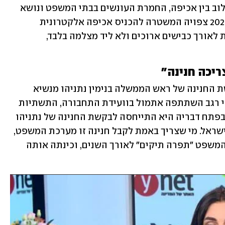
את התאונה הבאה". מרציאנו טען כי השילוב בין אכיפה, החמרת העונשים בבתי המשפט ונושא 
החינוך הוא קריטי. הוא ציין כי בתחילת 2026 צפויה המשטרה להכניס אכיפה אלקטרונית 
משמעותית, כולל מדידת מהירות ממוצעת לאורך כבישים ארוכים ולא ליד מצלמה בלבד, 
יכה חנינה"
המערכת הפוליטית סוערת בעקבות בקשת החנינה של ראש הממשלה בנימין נתניהו מנשיא 
המדינה יצחק הרצוג. שרת התחבורה מירי רגב השתתפה אתמול בוועידת התחבורה, התשתיות 
והאנרגיה של "ידיעות אחרונות" ו-ynet. בפתח דבריה היא התייחסה לבקשת החנינה של נתניהו 
- וטענה כי "הוא עושה את זה בשביל עם ישראל. מי שצריך באמת לקבל חנינה זו מערכת המשפט, 
לא ביבי נתניהו". היא הוסיפה כי מערכת המשפט "תפרה תיקים" לאורך השנים, וכינתה אותה 