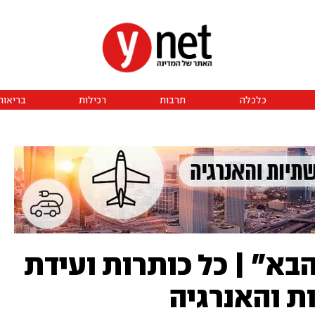
כלכלה
תרבות
רכילות
בריאות
בא" | כל כותרות ועידת
 והאנרגיה