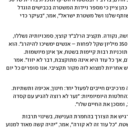
מיליון שקל כדי לאפשר פעולות מיידיות. כהן ציין כי מספר ניידות המשטרה בכבישים הוגדל 
ומספרן יגיעו בקרוב ל-234. "זה אירוע משותף שלנו ושל משטרת ישראל", אמר, "בעיקר כדי 
עו"ד יעקב האשים: "לצערי, המדינה לא עושה, נקודה. תקציב הרלב"ד קוצץ, סמכויותיה נשללו, 
ואם לא יאושר לה עוד השבוע תקציב של 350 מיליון שקל לפחות – אנשים ימשיכו להיהרג". הוא 
ציין כי גם במערכת החינוך המצב בעייתי: תוכניות רבות קיימות בשטח, אך אינן מיושמות. 
"תוכנית חינוכית ארצית יכולה להציל חיים, אך כל עוד היא אינה מתוקצבת, דבר לא יזוז". אמר 
יעקב, "למשרד האוצר ומשרד התחבורה יש אחריות למצוא לזה מקור תקציבי. אנו סופרים כל יום 
אברהם חיזקה את דבריו וטענה כי שלושה מרכיבים חייבים לפעול יחד: חינוך, אכיפה ותשתיות. 
לדבריה, הבעיה אצל בני הנוער מתחילה בהחלטות היומיומיות: "נער לא רוצה להגיע עם קסדה 
ומסכן את החיים שלו". 
נצ"מ מרציאנו הציג את האתגרים. הוא הדגיש את הצורך בהחמרת הענישה, בשינוי תרבות 
הנהיגה ובשילוב אמצעים אלקטרוניים בשטח. "כל עוד זה לא קורה", אמר, "יהיה קשה מאוד למנוע 