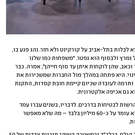
אברהם סיפרה על בנה, רועי בן ה-26, שיצא לבלות בתל-אביב על קורקינט ולא חזר. נהג פגע בו, 
במשך חמישה ימים נאבקו על חייו בטיפול נמרץ ולבסוף הוא נפטר. "משפחות כמו שלנו 
מתרסקות לתוך תהום אינסופית של צער וכאב, שהן לוקחות איתן עד סוף חייהן", אמרה. כבר 
במהלך השבעה החליטה אברהם ליצור שינוי. היא פתחה במהלך מול החברות שמשכירות את 
הכלים, עיריית רמת-גן ועיריית תל-אביב, ותרמה לעובדה שכיום קיימת חובת קסדות, התקנת 
א גם אכיפה אלקטרונית. 
כהן הציג את הירידה הדרמטית בתקציב הרשות לבטיחות בדרכים. לדבריו, בשנים עברו עמד 
התקציב על כחצי מיליארד שקל, והיום הוא עומד על כ-60 מיליון בלבד – מה שלא מאפשר 
. 
עד שתאושר תוכנית לאומית ויגיע תקציב הולם, ברלב"ד ובמשטרה השיקו תוכנית צדדית של 50 