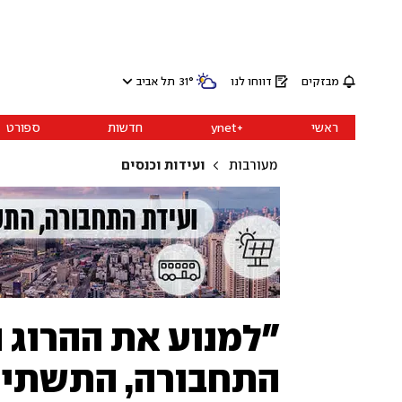
מבזקים
דווחו לנו
°
31
תל אביב
ראשי
+ynet
חדשות
ספורט
מעורבות
ועידות וכנסים
"למנוע את ההרוג ה
התחבורה, התשתיות