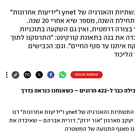
פאנל מיוחד בוועידת התחבורה, התשתיות והאנרגיה של ynet ו"ידיעות אחרונות"
עסק בקטל בכבישים: 422 הרוגים מתחילת השנה, מספר שיא אחרי 20 שנה.
בצורה דרמטית, ואין גם השקעה בתוכניות
ה את בנה בתאונת קורקינט: "התרסקנו לתוך
ח איתנו עד סוף החיים". וגם: הכבישים
 הליכוד
הוספת תגובה
מכת תאונות הדרכים החריפה השנה והובילה כבר ל-422 הרוגים – כשאנחנו כנראה בדרך 
בפאנל שנערך במסגרת ועידת התחבורה, התשתיות והאנרגיה של ynet ו"ידיעות אחרונות" דנו 
בנושא מנכ"ל הרלב"ד גלעד כהן, עו"ד יניב יעקב מארגון "אור ירוק", דורית אברהם – שאיבדה את 
אנו מאגף התנועה של המשטרה.