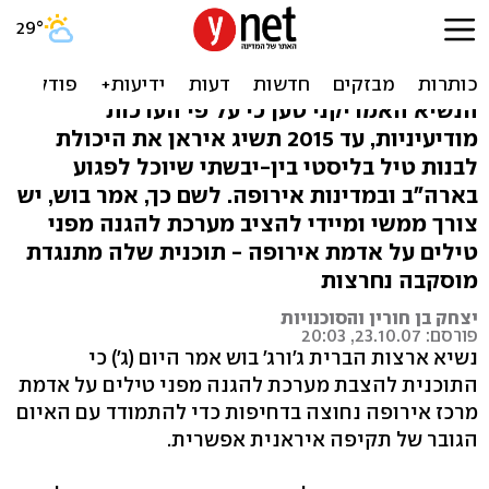
בוש: הצבת טילים באירופה -
צורך ממשי ודחוף
הנשיא האמריקני טען כי על פי הערכות
מודיעיניות, עד 2015 תשיג איראן את היכולת
לבנות טיל בליסטי בין-יבשתי שיוכל לפגוע
בארה"ב ובמדינות אירופה. לשם כך, אמר בוש, יש
צורך ממשי ומיידי להציב מערכת להגנה מפני
טילים על אדמת אירופה - תוכנית שלה מתנגדת
מוסקבה נחרצות
יצחק בן חורין והסוכנויות
פורסם: 23.10.07, 20:03
נשיא ארצות הברית ג'ורג' בוש אמר היום (ג') כי
התוכנית להצבת מערכת להגנה מפני טילים על אדמת
מרכז אירופה נחוצה בדחיפות כדי להתמודד עם האיום
הגובר של תקיפה איראנית אפשרית.