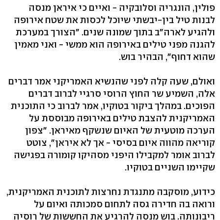
פולין, הונגריה וסלובקיה - ואיים כי איראן מנסה
לבנות טיל בין-יבשתי שיוכל לכסות את שטח אירופה
ולהגיע לארה"ב בתוך שמונה שנים. "הצורך במערכת
להגנה מפני טילים באירופה הוא ממשי - ואני מאמין
שהוא דחוף", הבהיר בוש.
ואולם, שעה קלה לפני שהנשיא האמריקני אמר דברים
אלה, השמיע שר החוץ הרוסי סרגיי לברוב דברים
הפוכים. במהלך ביקור בטוקיו, אמר לברוב כי התוכנית
האמריקנית להצבת טילים באירופה מבוססת על
הערכה מוטעית של האיום שנשקף מאיראן. "צפון
קוריאה מהווה איום בסיסי - אך לא איראן", צוטט
לברוב אומר למקבילו היפני מסהיקו קומורה בפגישה
שקיימו השניים בטוקיו.
כידוע, מוסקבה מתנגדת נחרצות לתוכנית האמריקנית,
ורואה בה חדירה גסה לתחום סמכותה ואיום על
ריבונותה. בוש מנסה להרגיע את החששות של רוסיה