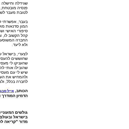
שגידלה וחישלה א
פנסיה מובטחת, ד
לטובת מעבר לשרו
בעבר, אפשרתי לח
המון סדנאות מול 
סיפורי האישי ושי
קהל הקשוב לו, ו
החברה המשוסעת 
ולא ליעד.
שחוששים להעסיק
שהעניקו לי מעסי
שהובילו אותי לה
שיש לי עם מעסיק
ולהמחיש את העוב
לחברה בכלל, ול
הכותב,
,
אייל סבג
הדמיון המודרך 
גולשים המעוניי
בישראל ובעולם,
מדור "קריאה לס