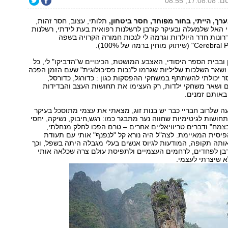
17.0, 08:55
רך, הייתי, בחור מפוחד, חסר ביטחון,
תלותי, עצוב, חסר זהות,
 האל שלמעלה ובעיקר קורבן לרשלנות רפואית בעת לידתי, רשלנות
נות חדר היולדות וגרמה לי לנכות חמורה הקרויה בשפה
 ובבית הספר היסודי, האצבע המושטת, הכינויים ש"הדביקו" לי, כל
ושאר השלכות שליליות שגרמו ל"נכות פסיכולוגית" שעם הזמן הפכה
ר יכולתי להשתתף במשחקי ההפסקות כגון : כדורגל, כדורסל,
 ושאר משחקי ילדות, רק העצימו את תחושות העצב והבדידות
 באותם זמנים.
ה שלרוב חבריי כבר יש בנות זוג, מצאתי את עצמי מתוסכל בעיקר
חושות לגיטימיות שחווה נער מתבגר כמו: רגש,חיבוק, נשיקה, יחסי
בצמח" ודברים טריוויאליים אחרים – טרם הפכו לחלק מנחלתי,
יסית המאיימת. לצה"ל היה נורא קל "לנפנף" אותי עם תעודת
ותה תקופה, המודעות לגיוס אנשים בעלי מגבלה היתה בשפל, וכך
בן לפחדים, לרחמים העצמיים ולתפיסת עולם צרה שכלאה אותי
 שיצרתי לעצמי.