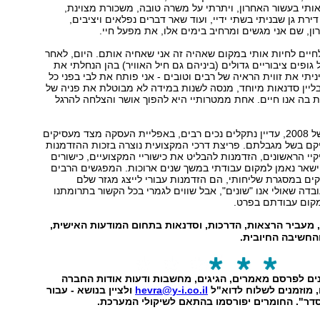
ותי בעשור האחרון, ויתרתי על משרה טובה, משכורת מצוינת,
ירת גן שבניתי בשתי ידיי, ועוד שאר דברים נפלאים ויציבים,
ן, שם אני מגשים ומרחיב בימים אלו, את מפעל חיי.
יים לחיות אותי במקום שאהיה זה אני שאחיה אותם. היום, לאחר
גופים ציבוריים גדולים (ביניהם גם חיל האוויר) בהן הנחלתי את
ניתי את זווית הראיה של רבים וטובים - אני פותח את לבי בפני כל
בליין סדנאות מיוחד, מנסה לשנות במידה לא מבוטלת את פניה של
בה אנו חיים. אחת ממטרותיי היא להפוך אושר והצלחה להרגל
לצערי, בישראל של 2008, עדיין נתקלים נכים רבים, באפליית העסקה מצד מעסיקים
ם בשל מגבלתם. פריצת דרכי המקצועית נוצרה בזכות ההזדמנות
קיי הראשונים, הזדמנות להבליט את כישוריי המקצועיים, כישורים
ישאר נאמן למקום עבודתי במשך שנים ארוכות. המפגשים הרבים
ים במסגרת שליחותי, הם הזדמנות עבורי לייצג מגזר שלם
דה שאולי אנו "שונים", אבל שווים לגמרי בכל הקשור בתרומתנו
מקום עבודתם בפרט.
 מעביר הרצאות, הדרכות, וסדנאות בתחום המודעות האישית,
והחשיבה החיובית.
נים לפרסם מאמרים, הגיגים, מחשבות ודעות אודות החברה
 מוזמנים לשלוח לדוא"ל
hevra@y-i.co.il
ולציין בנושא - עבור
דר". החומרים יפורסמו בהתאם לשיקולי המערכת.