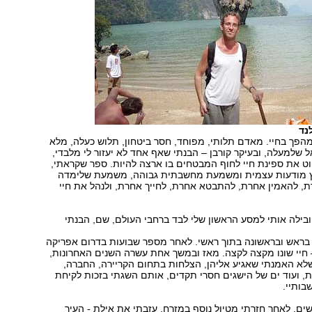
נד
עברתי מהפך בחיי. מאדם תלותי, מפוחד, חסר ביטחון, תלוש כעלה, מלא
 שלמעלה, ובעיקר קורבן – הבנתי שאף אחד לא יעזור לי מלבדי,
נווט את ספינת חיי לחוף המבטחים בו ארצה להיות. ספר שקראתי,
ץ מודעות עצמית ומשמעת מחשבתית גבוהה, משמעת שלימדה
, להאמין אחרת, להתבטא אחרת, לחייך אחרת, ולנהל את חיי
ובילה אותי למסע הראשון שלי לבד ברחבי העולם, שם, הבנתי
 בראש ובראשונה בתוך ראשי. לאחר מספר שבועות בדרום אפריקה
 חיי שונו מקצה לקצה. מאז ובמשך אחת עשרה השנים האחרונות,
לא האמנתי שאגיע אליהן, הצלחות בתחום הקריירה, החברה,
, ועוד ים של הישגים חסרי תקדים, אותם השגתי בזכות לקיחת
בותיי.
ים, לאחר חזרתי מטיול נוסף במזרח, עזבתי את אילת - העיר