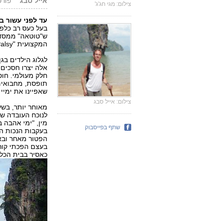
אייל סבג
פורסם: 8.08
צילום: מגי חג'ג'
עד לפני עשור בע
בעל כעס רב כלפי
ש"טוטאה" ממסדרו
המקצועית "Cerebral Palsy" (שיתוק מוחין ברמה של 100%).
לגלוג הילדים בגן
אלה יצרו חסכים 
חלק מעולמי. חוס
תופסת, מחבואים
שאפיינו את ימיי
צילום: אייל סבג
מאוחר יותר, בשע
לנוכח העובדה שת
מין, "ימי אהבה 
שתף בפייסבוק
בעקבות הנכות הפ
הפטור מאחר ובא
בעצם הפכתי קור
כאסיר בבית הכלא