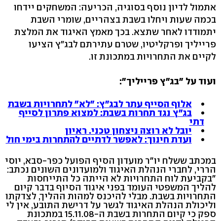
אתמול לדיון נוסף בסוגיה, הכריעה: המשחקים יידחו
בכמה שעות ויחלו בשבת בצהריים, שומרי השבת
יתמודדו לאחר שתצא. בכך מאמץ האיגוד את המלצת
פרייליך ופרקליטיו, שטרם עתירתם לבג"ץ הציעו
לקיים את התחרויות במתכונת זו.
ועוד על "בג"ץ פרייליך":
אלוף הסייף עתר לבג"ץ: "לא" לתחרויות בשבת
בג"ץ נגד תחרות בשבת: למצוא פתרון לסייף
דתי
יובל לא רוצה ניצחון טכני. ראיון
ועדת חינוך: לאפשר לדתיים להתחרות בימי חול
במכתב ששלח יו"ר מועדון הסיף הפועל כפר-סבא, יוסי
הררי, לחברי הנהלת האיגוד ולמועדונים השונים נכתב:
"בקביעת לוח התחרויות לא הייתה כל התייחסות
להליך המשפטי העומד בפני איגוד הסיוף בדבר קיום
התחרויות בשבת. מבלי להיכנס למהות ההליך, לצדקתו
וליכולת הנהלת האיגוד לגשר על דרישת התובע, אין לי
ספק כי קיום התחרות בשבת ה-15.11.08 במתכונת