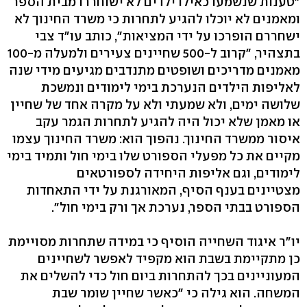
"טענות שנשמעו כאילו ילדים לא ישוחררו מבית הספר
ומאמנים לא יוכלו להגיע לתחרות כי משרד החינוך לא
ישחררם הופרכו על ידי המציאות", כותב עו"ד צבי
בתצהיר, "קרוב ל-500 שחיינים צעירים ולמעלה מ-100
מאמנים מדריכים ושופטים מתנדבים מגיעים מידי שנה
לאליפות הילדים הנערכת בימי לימודים ונמשכת
שלושה ימים, ולא שמעתי ולא על מקרה אחד של שחיין
או מאמן שלא יכול היה להגיע לתחרות הגמר עקב
איסור ממשרד החינוך. נהפוך הוא: משרד החינוך עצמו
מקיים את כל מפעלי הספורט שלו בימי חול ותמיד בימי
לימודים, וגם אליפות היחידה לספורטאים
מצטיינים בענף הסיף, המאורגנת על ידי התאחדות
הספורט בבתי הספר, נערכת אך ורק בימי חול".
יו"ר איגוד השחייה הוסיף כי במידה שתחרות מסויימת
כן מתקיימת בשבת הוא מקפיד לאפשר לשחיינים
המעוניינים בכך להתחרות ביום חול כדי להשלים את
המשחה. הוא גילה כי "כאשר שחיין שומר שבת