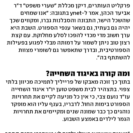
פרקליט העותרים, דיקן מכללת "שערי משפט" ד"ר
אביעד הכהן, אמר ל-ynet בתגובה: "אנו שמחים
שהשכל הישר, התבונה והסבלנות גברו, ומקווים שכך
יהיה גם בעתיד, גם בשאר ענפי הספורט. השבת היא
ערך חשוב מדי מכדי להפכו לסלע מחלוקת. עם קצת
רצון טוב ניתן לשמור על דמותה מבלי לפגוע בפעילות
הספורטיבית, ובדרך שתאפשר גם לשומרי מצוות
להשתתף בה".
ומה קורה באיגוד השחייה?
בתוך כך זוכה מאבקו של פרייליך לתמיכה מכיוון בלתי
צפוי. בתצהיר לבית משפט טוען יו"ר איגוד השחייה
עו"ד נועם צבי, כי אין כל מניעה לקיים את תחרויות
הספורט בימות החול. לדבריו, בענף עליו הוא מופקד
נוהגים כך כבר שמונה שנים ומקיימים את תחרויות
הגמר לילדים באמצע השבוע.