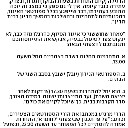
הרגילה (קיום התחרות בשעות הבוקר) תגרור, ובצדק,
עתירה כנגד קיומה. אין לי גם ספק כי במצב זה יזכה
התובע בעתירתו, דבר שייפגע בכלל ספורטאי האיגוד,
בהכנותיהם לתחרויות ובהשלכות בהמשך הדיון בבית
הדין".
"מאחר שחוששני כי איגוד הסיוף, כהרגלו מזה כבר, לא
ינקוט צעד לטיפול בבעיה, אבקש את התייחסותכם
ותגובתכם להצעתי הבאה:
א. התחרויות תחלנה בשבת בצהריים החל משעה
13.00.
ב. הספורטאי הנידון (יובל) ישובץ בסבב השני של
הבתים.
ג. הוא יחל להתחרות בשעה 17.30 (15 דקות לאחר
יציאת השבת), ועד התייצבותו ישונה, במידת הצורך,
סדר הקרבות בבית, כך שיוכל לקיים את כולם".
הררי מרגיע במכתבו את הורי הספורטאים הצעירים,
וכותב: "על פי תכנון שביצעתי 'לחומרא', התחרות
אמורה להסתיים לכל המאוחר עד השעה 22:20, ובפועל