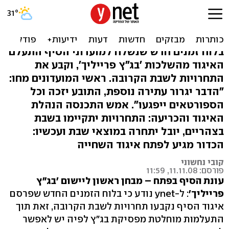
איגוד הסיף נכנע: יובל יתמודד
במוצ"ש
בלוח זמנים חדש שנשלח למועדוני הסיף התעלם
האיגוד מהשלכות 'בג"ץ פרייליך', וקבע את
התחרויות לשבת הקרובה. ראשי המועדונים מחו:
"הדבר יגרור עתירה נוספת, התובע יזכה וכל
הספורטאים ייפגעו". אמש התכנסה הנהלת
האיגוד והכריעה: התחרויות יתקיימו בשבת
בצהריים, יובל יתחרה במוצאי שבת ועכשיו:
הכדור מגיע לפתח איגוד השחייה
קובי נחשוני
פורסם: 11.11.08, 11:59
עונת הסיף בפתח – מבחן ראשון ליישום 'בג"ץ
פרייליך'
: ל-ynet נודע כי בלוח הזמנים החדש שפרסם
איגוד הסיף נקבעו תחרויות לשבת הקרובה, זאת תוך
התעלמות מוחלטת מפסיקת בג"ץ לפיה יש לאפשר