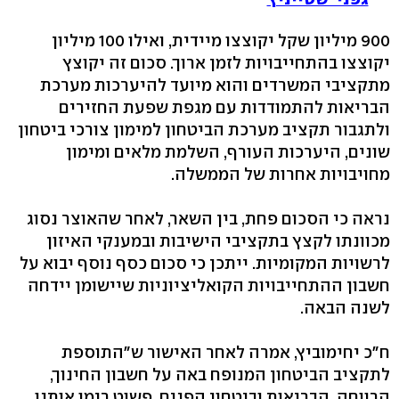
900 מיליון שקל יקוצצו מיידית, ואילו 100 מיליון
יקוצצו בהתחייבויות לזמן ארוך. סכום זה יקוצץ
מתקציבי המשרדים והוא מיועד להיערכות מערכת
הבריאות להתמודדות עם מגפת שפעת החזירים
ולתגבור תקציב מערכת הביטחון למימון צורכי ביטחון
שונים, היערכות העורף, השלמת מלאים ומימון
מחויבויות אחרות של הממשלה.
נראה כי הסכום פחת, בין השאר, לאחר שהאוצר נסוג
מכוונתו לקצץ בתקציבי הישיבות ובמענקי האיזון
לרשויות המקומיות. ייתכן כי סכום כסף נוסף יבוא על
חשבון ההתחייבויות הקואליציוניות שיישומן יידחה
לשנה הבאה.
ח"כ יחימוביץ, אמרה לאחר האישור ש"התוספת
לתקציב הביטחון המנופח באה על חשבון החינוך,
הרווחה, הבריאות וביטחון הפנים. פשוט רימו אותנו.