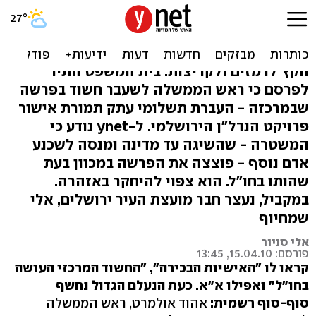
תיק הולילנד: אולמרט הוא
"הבכיר", יש עד מדינה
הקץ לרמזים ולקריצות: בית המשפט התיר
לפרסם כי ראש הממשלה לשעבר חשוד בפרשה
שבמרכזה - העברת תשלומי עתק תמורת אישור
פרויקט הנדל"ן הירושלמי. ל-ynet נודע כי
המשטרה - שהשיגה עד מדינה ומנסה לשכנע
אדם נוסף - פוצצה את הפרשה במכוון בעת
שהותו בחו"ל. הוא צפוי להיחקר באזהרה.
במקביל, נעצר חבר מועצת העיר ירושלים, אלי
שמחיוף
אלי סניור
פורסם: 15.04.10, 13:45
קראו לו "האישיות הבכירה", "החשוד המרכזי העושה
בחו"ל" ואפילו א"א. כעת הנעלם הגדול נחשף
סוף-סוף רשמית:
אהוד אולמרט, ראש הממשלה