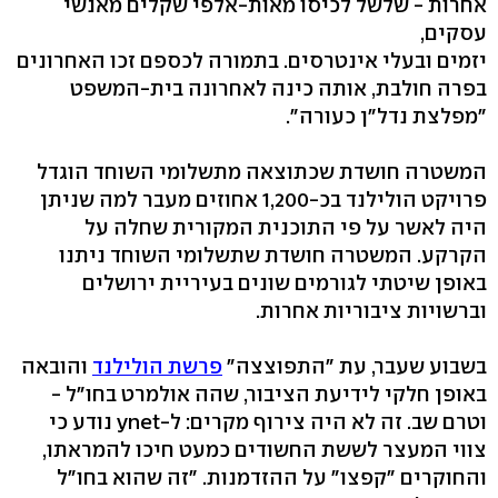
אחרות - שלשל לכיסו מאות-אלפי שקלים מאנשי
עסקים,
יזמים ובעלי אינטרסים. בתמורה לכספם זכו האחרונים
בפרה חולבת, אותה כינה לאחרונה בית-המשפט
"מפלצת נדל"ן כעורה".
המשטרה חושדת שכתוצאה מתשלומי השוחד הוגדל
פרויקט הולילנד בכ-1,200 אחוזים מעבר למה שניתן
היה לאשר על פי התוכנית המקורית שחלה על
הקרקע. המשטרה חושדת שתשלומי השוחד ניתנו
באופן שיטתי לגורמים שונים בעיריית ירושלים
וברשויות ציבוריות אחרות.
בשבוע שעבר, עת "התפוצצה"
פרשת הולילנד
והובאה
באופן חלקי לידיעת הציבור, שהה אולמרט בחו"ל -
וטרם שב. זה לא היה צירוף מקרים: ל-ynet נודע כי
צווי המעצר לששת החשודים כמעט חיכו להמראתו,
והחוקרים "קפצו" על ההזדמנות. "זה שהוא בחו"ל