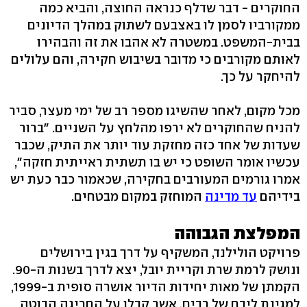
החוקרים - דבר שדלף כנראה החוצה, והביא כמה
ממקורביו לסמן לו באצבעם לשתוק במהלך הדיונים
בבית-המשפט. במשטרה לא אהבו את זה והבהירו
לאותם מקורבים כי מדובר בשיבוש חקירה, והם עלולים
להיחקר על כך.
מכל מקום, לאחר שהשיגו מספר רב של ימי מעצר, סביר
להניח שהחוקרים לא ירפו מהלחץ על השניים. "ברור
שעדות של אחד כזה מחזקת עוד יותר את התיק, שכבר
עכשיו אומר השופט כי יש בו תשתית ראייתית חזקה",
אמרו גורמים המעורבים בחקירה, שכאמור כבר כעת יש
בידיהם
עד מדינה
המוחזק במקום מבטחים.
המפלצת הגבוהה
פרויקט הולילנד, המשקיף על דרך בגין בירושלים
ונושק לרמת שרת וקריית יובל, יצא לדרך בשנות ה-90.
הקמתן של מאות יחידות הדיור אושרה סופית ב-1999,
למגינת ליבם של רבים, אשר קבלו על החריגה הבוטה