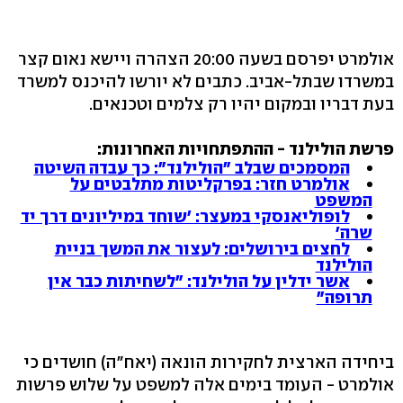
אולמרט יפרסם בשעה 20:00 הצהרה ויישא נאום קצר
במשרדו שבתל-אביב. כתבים לא יורשו להיכנס למשרד
בעת דבריו ובמקום יהיו רק צלמים וטכנאים.
פרשת הולילנד - ההתפתחויות האחרונות:
המסמכים שבלב "הולילנד": כך עבדה השיטה
אולמרט חזר: בפרקליטות מתלבטים על
המשפט
לופוליאנסקי במעצר: 'שוחד במיליונים דרך יד
שרה'
לחצים בירושלים: לעצור את המשך בניית
הולילנד
אשר ידלין על הולילנד: "לשחיתות כבר אין
תרופה"
ביחידה הארצית לחקירות הונאה (יאח"ה) חושדים כי
אולמרט - העומד בימים אלה למשפט על שלוש פרשות