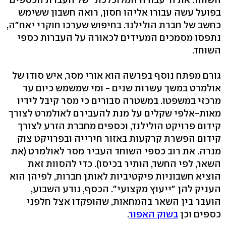
בפועל עשה עבורו אליהו חסון, רואה חשבון ששימש
כחשב של חברת הולילנד. בחיפוש שערכו חוקרי יאח"ה,
נתפסו מסמכים המעידים לכאורה על העברות כספי
השוחד.
גורם מפתח נוסף בפרשה הוא אורי מסר, איש סודו של
אולמרט במשך עשרות שנים - ומי שמשמש כיום עד
מרכזי במשפטו. במשטרה סבורים כי מסר קיבל לידיו
מאות-אלפי שקלים על מנת להעבירם לאולמרט לצורך
קידום פרויקט הולילנד, וכספים מחברת הזרע לצורך
קידום הפשרת קרקעות באזור חירייה ובפרויקט צוק
מנרה. את רוב כספי השוחד העביר מסר לאולמרט (את
השאר, לפי החשד, הותיר בכיסו). כדי להסוות זאת
הוציא חשבוניות פיקטיביות לאותן חברות, לפיהן הוא
העניק להן "ייעוץ מקצועי". הכסף, נודע השבוע,
הועבר בין השאר בהמחאות, שהופקדו אצל חלפני
כספים וכן
בשוק האפור
.