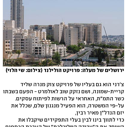
ירושלים של מעלה: פרויקט הולילנד (צילום: שי הלוי)
צ'רני הוא גם בעליו של פרויקט צוק מנרה שליד
קריית-שמונה, ושם נזקק שוב לאולמרט - הפעם בשבתו
כשר התמ"ת, האחראי על הרשות לפיתוח עסקים.
על-פי המשטרה, הוא הפעיל מנגנון שלם, שכלל את
יזם הנדל"ן מאיר רבין,
כדי לתווך בינו לבין בעלי התפקידים שיקבלו את
השוחד. את ה"עבודה המלוכלכת" של העברת הכספים