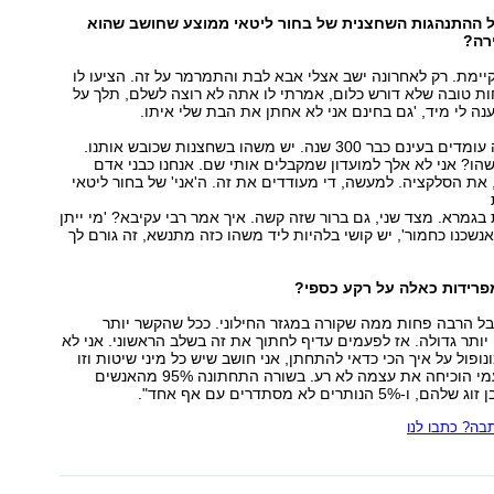
ל ההתנהגות השחצנית של בחור ליטאי ממוצע שחושב שהוא
ירה?
ימת. רק לאחרונה ישב אצלי אבא לבת והתמרמר על זה. הציעו לו
ת טובה שלא דורש כלום, אמרתי לו אתה לא רוצה לשלם, תלך על
ענה לי מיד, 'גם בחינם אני לא אחתן את הבת שלי איתו.
"ההסדרים האלה עומדים בעינם כבר 300 שנה. יש משהו בשחצנות שכובש אותנו.
ו? אני לא אלך למועדון שמקבלים אותי שם. אנחנו כבני אדם
את הסלקציה. למעשה, די מעודדים את זה. ה'אני' של בחור ליטאי
 בגמרא. מצד שני, גם ברור שזה קשה. איך אמר רבי עקיבא? 'מי ייתן
אנשכנו כחמור', יש קושי בלהיות ליד משהו כזה מתנשא, זה גורם לך
פרידות כאלה על רקע כספי?
בל הרבה פחות ממה שקורה במגזר החילוני. ככל שהקשר יותר
תר גדולה. אז לפעמים עדיף לחתוך את זה בשלב הראשוני. אני לא
ופול על איך הכי כדאי להתחתן, אני חושב שיש כל מיני שיטות וזו
עוד שיטה, שלטעמי הוכיחה את עצמה לא רע. בשורה התחתונה 95% מהאנשים
ותרים לא מסתדרים עם אף אחד".
ה? כתבו לנו