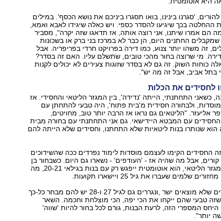
ה היא אוטומטית.
להורים, 'סגרנו בינינו, בואו תסגרו ביניכם את נושא הכסף'. במילים
ההחלטה בכך שיגיעו להסדר כספי. ויש כאלה שיגידו לאבא ואמא,
 מה הם אמרו שיתנו, אני רוצה אותה, אז תדאגו שזה יקרה", מסביר
 שמקבלים החתנים היום, הן כבר לא במרכז בני ברק או בשכונות
ים, זה משהו יותר צנוע, כמו דירה בפרויקט חרדי בפריפריה. אבל
ירה. מי שרוצה בחור מהכי טובים, שתשלם עליו. האם זה בסדר?
לה כוחות השוק. זה גם לא בסדר שזוגות צעירים לא יכולים לקנות
 בתל אביב, אבל זה מה יש".
 לחסידים את הכלות
, כשאני התחתנתי, הייתה 'נדידה', בין המגזר הליטאי והחסידי. אז
מוסדות, ולבחורה חסידית מ'בית פתוח', היה טבעי להתחתן עם
פר אליעזר. "הליטאים גם נראו אז הרבה יותר טוב, מחויטים,
החסידים עם המבטא היידישאי. גם אני התחתנתי עם בחורה מבית
הוא שנותרו בנות ליטאיות שלא התחתנו, וחסידים שלא הייתה להם
ה החסידים הקימו לעצמם מוסדות לימוד נפרדים ככה שהשידוכים
ורים, אבל מה שהיה אז - 'העודפים' - נשארו גם היום. כשבחור בן
23-25 מתחתן במגזר הליטאי, הוא אוטומטית ייפגש רק עם בנות בגילאי 20-21, מה
ים שלמים שעברו את גיל 25 ויישארו תקועות.
"הבחורים הבודדים שלא מוצאים ישר ,ונגררים גם לגיל 27 ו-28 יש להם מבחר כל-כך
שזה טבעי שהם ייקחו את הכי יפה, הכי מוצלחת וחכמה. השאר
 היחס המספרי הזה, לרעת הבנות, גורם לכל בחור להיות 'שווה'
ה יותר".