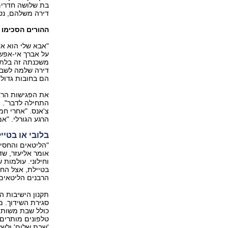
בת שלושה חדרים 
דירה משלהם, נטו
ההורים הסכימו
"אבא שלי הוא אד
על אברך אי-אפש
משכנתה זה בלתי
דירה שלמה לשבעה
הם בחובות גדולים
את הפגישות הראש
התחילה לדבר". ה
צ'אנס. "אחרי חמ
הרגע הגורלי. "אמ
בלובי או בטיי
"הליטאים והחסי
אומר אליעזר, שד
וחילוני. עולמות 
בטיילת, אצל החסי
הרבנים הליטאים 
תקנון הישיבות ה
סגירת השידוך. מ
כולל שבת משותפ
טלפונים מותרים 
'שבת שלום' ולשאו