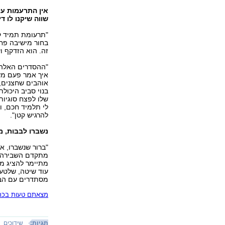
אין התרעמות ע
שווה שיקנו לו ד
"תרעומת תמיד קי
בחור מישיבה פחו
זה. הוא הזדקף ו
איך אמר פעם משה
אוהבים שחצנים, 
בנוי סביב היכולת
שלו לפצח סוגיות
לי תלמיד חכם, ו
להרגיש קטן".
נשברו לבבות, מ
"ברור שנשברו, א
מתקדם השבירה יו
מתיימר להציג מונ
מסתדרים עם הבן זוג שלהם, ו-5% הנ
מצאתם טעות בכתב
תגיות:
שידוכים