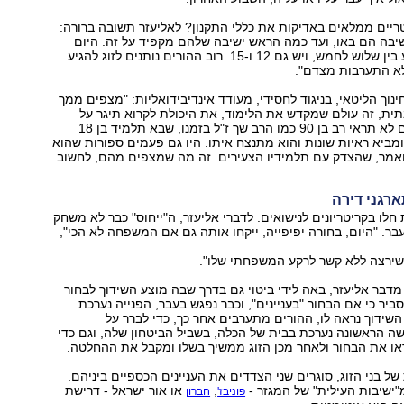
יים ממלאים באדיקות את כללי התקנון? לאליעזר תשובה ברורה:
ישיבה הם באו, ועד כמה הראש ישיבה שלהם מקפיד על זה. היום
טווח הפגישות נע בין שלוש לחמש, ויש גם 12 ו-15. רוב ההורים נותנים לזוג להגיע
א התערבות מצדם".
נוך הליטאי, בניגוד לחסידי, מעודד אינדיבידואליות: "מצפים ממך
ת, זה עולם שמקדש את הלימוד, את היכולת לקרוא תיגר על
הכול. בשום מקום לא תראי רב בן 90 כמו הרב שך ז"ל בזמנו, שבא תלמיד בן 18
ומביא ראיות שונות והוא מתנצח איתו. היו גם פעמים ספורות שהוא
אמר, שהצדק עם תלמידיו הצעירים. זה מה שמצפים מהם, לחשוב
רגני דירה
חלו בקריטריונים לנישואים. לדברי אליעזר, ה"ייחוס" כבר לא משחק
בר. "היום, בחורה יפיפייה, ייקחו אותה גם אם המשפחה לא הכי",
שירצה ללא קשר לרקע המשפחתי שלו".
דבר אליעזר, באה לידי ביטוי גם בדרך שבה מוצע השידוך לבחור
ביר כי אם הבחור "בעניינים", וכבר נפגש בעבר, הפנייה נערכת
 השידוך נראה לו, ההורים מתערבים אחר כך, כדי לברר על
 הראשונה נערכת בבית של הכלה, בשביל הביטחון שלה, וגם כדי
או את הבחור ולאחר מכן הזוג ממשיך בשלו ומקבל את ההחלטה.
ל בני הזוג, סוגרים שני הצדדים את העניינים הכספיים ביניהם.
ישיבות העילית" של המגזר -
,
או אור ישראל - דרישת
פוניבז'
חברון