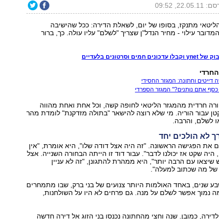
22.05.1, 09:52
ליטאי מתנקז, בסופו של יום, לשאלת הדירה: ככל שהישיבה
מדובר עילוי - מחיר הנדל"ן שצריך "לשלם" עליו עולה. כך, ברור
מים וסרטונים בלעדיים
החרדי
 דייטים וחתונה: המגזר החסידי
כסף אתם נותנים?" המגזר הספרדי
רה חרדית מהמגזר הליטאי לחופה קשה, וכל אחת ואחת מהווה
טן עבור הוריה. מי שלא רוצה להישאר "בתולה מזדקנת" לומדת מהר
 לשלם, והרבה.
 לא הולכים יחד
ים את הפגישה הראשונה. "זה היה אצל דודה שלו", היא אומרת, "אין
היה שקט אז יכולנו לדבר". עבור דוד זו הייתה הבחורה השנייה. אצל
יש שיצאו עם הרבה יותר", היא ממהרת להתגונן, "זה לא עניין
 של מה שכתוב למעלה".
בע שנים, באחד האולמות היותר צנועים של בני ברק, שבו מתמחרים
 נמוך אפשר לשלם על מנה. גם פרחים לא היו על השולחנות,
דירה, כמובן. שנה וחצי מהחתונה נכנסו בני הזוג אל דירה חדשה