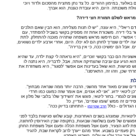
באלעד, במימון ההורים. כל צד נתן מחצית מהסכום ולדוד ויוכי
לת משכנתה. היום, היא עובדת כגננת, הוא אברך.
 מראש לשלם תמורת חצי דירה?
ם ריאלי", היא עונה, "יש לו חנות מצליחה, הוא הבין שאם הולכים
ר בלי דירה. משכורת אחת זה מספיק בקושי בשביל להסתדר, עם
 אפשרי. הם חיפשו מראש משפחה שתהיה מוכנה להתחלק. לתת
 ילדים שצריך לחתן הם לא יכלו. היום, אחרי ארבע ילדים נשואים,
. אבל הם ימשיכו ככה, כי אין ברירה".
וניות הם כבר בקושי זוכרים, "היא נראתה לי קצת ילדה, עד שהיא
וא הגיע עם עניבה שהצחיקה אותה, אבל, לדבריה, היא נתנה לו
ש פגישות, הוא שאל בעדינות אם אפשר 'לסגור", היא משחזרת את
רתי שכן, וזהו זה, התארסנו".
לת
דים שונים מאוד אחד מהשני, הרבה יותר ממה שנראה מבחוץ".
כן ליטאי ידוע. "אני לא אגזים, אם אומר שזה כמעט כמו חרדי
שונים לגמרי. בחור ליטאי, פוגש את 'השידוך שלו' בלובי של מלון או
דים זה ממש 'שומו שמיים', ועדיין, כל
הגדולים - כולל
- התחתנו בדיוק ככה".
הרב שטיינמן
ליטאיות, שמונהג בשנים האחרונות, קובע שלוש פגישות בלבד לפני
פגשים של פעם בשלושה שבועות, בתקופה שבין האירוסין לחתונה,
ת לזוג הצעיר, פעם אצל משפחת הכלה ופעם אצל משפחת החתן.
רק פעמיים בשבוע. אחד מהם ייערך לרוב לקראת שבת, להגיד
ל איך עבר עליו או עליה, השבוע האחרון.