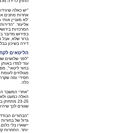
החתן לדירה מלא
"יש כאלה שיגידו 
אחרות מתנים את 
'לא מעניין אותי
אליעזר. "הדירות
המרכזיות בירושל
בפירוש מדובר בד
ברור שלא, אבל א
דירה בשיכון בבלי
הליטאים לקחו
"לפני שלושים שנה
עוד למדו באותן 
בחור ליטאי", מס
מגולחים לעומת 
חסידי ומה שקרה 
כלה.
"אחרי המשבר הז
האלה כמעט ולא ק
שגורם לכך שיהיו מחזור
גדול של בחורות 
יישארו בלי כלום.
יותר. התחרות קש