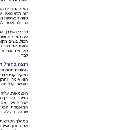
האם החתנים הטר
"זה תלוי מאיזו 
לבד להחלטה, לל
לדברי השדכן, החי
לעצמאות מחשבתי
וסותר את דבריו 
סגר את הגמרא ו
לבד".
רוצה בחור? תא
תמורות מסוימות 
תפקיד קריטי כבע
הוא אומר, "וחתן
מוכשר יקבל מה 
העצמאות, עליה מ
הצעיר. השדכן מס
ישירות אליו. אם
המועמדת. הפגישה
שההורים שלה יר
במהלך הפגישות ש
אם החתן מגיע מ"