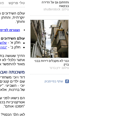
ותחתום גם על הדירה
טלי פרקש
פורסם: 1
בבקשה
צילום: shutterstock
עולם השידוכים ה
יוקרתית, והחתן ה
וחותך.
הצטרפו לפייסבוק של ynet וקבלו עדכונים ח
עולם השידוכים 
חלק א' -
שלושה
חלק ב' -
"כמה 
הדרך שעושה בחו
אתגר כלכלי לא ק
כבר לא מקבלים דירות בבני
מאוד להתפשר או
ברק
צילום: ירון ברנר
משכנתה ואברך
דוד ויוכי משחזר
שם ילדים קטנים, 
שתף בפייסבוק
יוכי - השביעי. "
של בררנות, אלא
הם נישאו לפני ש
אטרקטיביות בכמה
"חסכנו אותם".
לאן הלך הכסף? ל