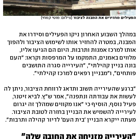
הפעילים מחזירים את המבנה לציבור
(צילום: מוטי קמחי)
במהלך השבוע האחרון ניקו הפעילים וסידרו את
המבנה, במטרה להחזיר אותו לשימוש הציבור ולהפוך
אותו למרכז אמנות ותרבות. היום הם הגיעו אליו,
מלווים באמנים, התמקמו על המרפסות וקראו: "העם
בונה בניין קהילתי", "העירייה סגרה התושבים
פותחים", ו"מבניין רפאים למרכז קהילתי".
"ברגע שהעירייה תשוב ותדאג לרווחת הציבור, ניתן לה
לעשות את עבודתה ונתפנה", אמר ש"ץ. לביא זיטנר,
פעיל נוסף, הוסיף כי "אנו מקווים שמהלך זה יגרום
לעירייה להשמיש את הבניין בחזרה לטובת הציבור.
מעתה ייקרא הבניין 'בית העם' לדיור קהילה ותרבות".
"העירייה מזניחה את החובה שלה"