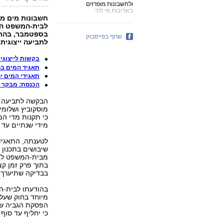
ולחשבונות מופרזים
באדיבות מי לוד
חשבונות מים מדו
בספטמבר, בהתא
שתף בפייסבוק
לתביעה ייצוגית נ
בקשות לייצוגית
תאגיד המים בח
תאגידי המים יחזירו לצ
הכנסת: מבקר ה
הבקשה לתביעה הי
מוסקוביץ ושלומי
כי תקנות מדי המ
מידי שנתיים עד 
לטענתה, התאגיד 
שיבושים בתכנון
מבית-המשפט לחי
בתוך פרק זמן קצ
בבדיקה שתיערך 
בהודעתו לבית-ה
מיוחד בחוק שעל-
כי יחליף עד סוף 