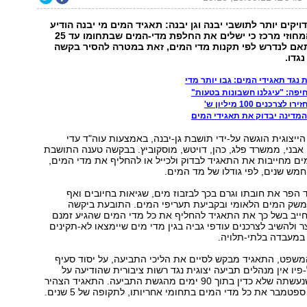
יקים יותר לתושבי יבנה וגן יבנה: תאגיד המים מי יבנה הודיע
לבית-המשפט המחוזי מרכז כי ישלים את החלפת מדי-המים שבתחומו עד 25
ם לנדרש לפי תקנות מדי המים, זאת במטרה להסיר בקשה
גדו.
 נגד תאגידי המים: גבו יותר מדי
יפה: "עיגלנו חשבונות בטעות"
רכנים 100 מיליון ש'
מדינה יבדוק את תאגידי המים
יצוגית הוגשה על-ידי תושבת גן-יבנה, באמצעות עוה"ד עדי
 אבני, ממשרד פלג, כהן, דויטש, מוסקוביץ. בבקשה טענה התושבת
ים מחייבות את התאגיד לבדוק ולכייל או להחליף את מדי המים,
חמש שנים, לפי גודלו של מד המים.
הפר את חובתו וגרם בכך לבזבוז מים, שגיאות בחיובים ואף
 משק המים הלאומי ובקביעת תעריפי המים. התובעת ביקשה
יב בשל כך את התאגיד להחליף את כל מדי המים שהגיע זמנם
ר ולהשיב לצרכנים עודפי גביה בגין מדי מים שיימצאו לא-תקינים
במעבדה בלתי-תלויה.
משפט, התאגיד מבקש לסיים את הליכי התביעה, על יסוד סעיף
פיו אין מנהלים תביעה יצוגית נגד רשות ציבורית שהודיעה על
הפסקת הגביה שנעשתה שלא כדין בתוך 90 ימים מהגשת התביעה. התאגיד הצהיר
ספטמבר את כל מדי המים בתחומי אחריותו, לתקופה של 5 שנים.