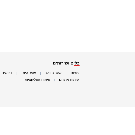
כלים ושירותים
מניות
שער הדולר
שער היורו
דרושים
|
|
|
|
פיתוח אתרים
פיתוח אפליקציות
|
|