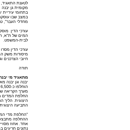
לטענת התאגיד, ה
מקומית גן יבנה 
בתחומי עיריית י
במצב שבו עוסקת
מחדלי העבר", טענ
עורכי הדין מוסק
המים של ת"א, ר
לבית-המשפט.
עורכי הדין מסרו
מיסודות משק המ
חיובי הצרכנים ו
תודה
מתאגיד מי יבנה
ה
מערך הקריאה של 
החלפת המדים מת
התביעה היצוגית 
"החלפת מדי המים
ההחלפה מתבצעת 
אחד. אחוז מסויי
נתונים חריגים במ