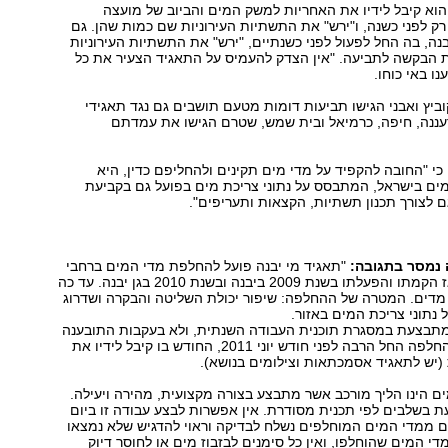
וא קיבל לידיו את האחריות למשק המים והביוב של מועצה
רק לפני כשנה, ו"ירש" את התשתיות העירוניות שם כמות שהן. גם
בנה, בה החל לפעול לפני כשנתיים, "ירש" את התשתיות העירוניות
 הבקשה לתביעה. "אין הצדק להעמיס על התאגיד הצעיר את כל
ו באי כוחו.
וביץ ואבני הגישו תביעות דומות מטעם תושבים גם נגד תאגידי
עננה, חיפה, כרמיאל ובית שמש, שטרם הגישו את עמדתם
 כי "החובה להקפיד על מדי מים תקינים ולהחליפם כדין, היא
ים בישראל, המתבסס על נתוני צריכת מים בפועל גם בקביעת
גם לצורך תכנון תשתיות, הקצאות ותעריפים".
 נמסר בתגובה:
"תאגיד מי יבנה פועל להחלפת מדי המים ברחבי
יבנה וגן יבנה מאז הקמתו והפעלתו בשנת 2009 ביבנה ובשנת 2010 בגן יבנה. עד כה
וחלפו כ-6,500 מדים. המטרה של ההחלפה: שיפור יכולת השליטה והבקרה ושדרוג
נתוני צריכת המים באזור.
בצעת במסגרת תוכנית העבודה השנתית, ולא בעקבות התובענה
היצוגית. הליך ההחלפה החל הרבה לפני חודש יוני 2011, החודש בו קיבל לידיו את
(יש לתאגיד אסמכתאות וצילומים בנושא).
 הינו הליך מורכב אשר מתבצע בצורה מקצועית, מהירה ויעילה.
בשלבים לפי תכנית מסודרת. אין אפשרות לבצע עבודה זו ביום
ם ממדי המים המוחלפים נשלח לבדיקה וראוי להדגיש שלא נמצאו
די המים שהוחלפו, ואין כל סימנים לבזבוז מים או לחוסר דיוק