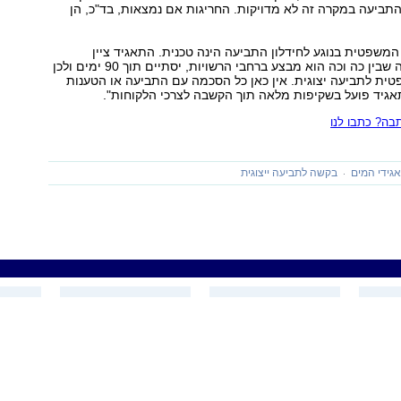
תביעה במקרה זה לא מדויקות. החריגות אם נמצאות, בד"כ, הן
משפטית בנוגע לחידלון התביעה הינה טכנית. התאגיד ציין
שתהליך ההחלפה שבין כה וכה הוא מבצע ברחבי הרשויות, יסתיים תוך 90 ימים ולכן
טית לתביעה יצוגית. אין כאן כל הסכמה עם התביעה או הטענות
אגיד פועל בשקיפות מלאה תוך הקשבה לצרכי הלקוחות".
ה? כתבו לנו
גידי המים
בקשה לתביעה ייצוגית