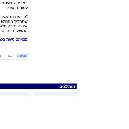
במדידה. טענות ה
לטובת הצרכן.
"הודעת התאגיד ה
אין כל סיבה משפ
המועלות בה. הת
מצאתם טעות בכתב
תגיות:
יבנה
תא
מומלצים