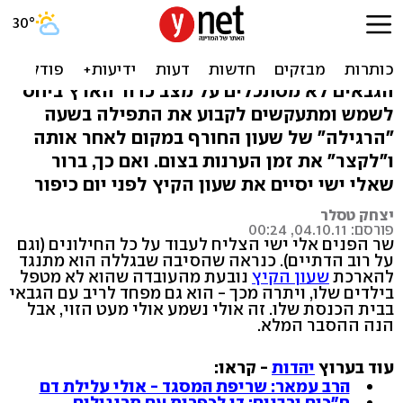
שעון קיץ מוקדם? הכל בגלל
הגבאי של אלי ישי
הגבאים לא מסתכלים על מצב כדור הארץ ביחס
לשמש ומתעקשים לקבוע את התפילה בשעה
"הרגילה" של שעון החורף במקום לאחר אותה
ו"לקצר" את זמן הערנות בצום. ואם כך, ברור
שאלי ישי יסיים את שעון הקיץ לפני יום כיפור
יצחק טסלר
פורסם: 04.10.11, 00:24
שר הפנים אלי ישי הצליח לעבוד על כל החילונים (וגם
על רוב הדתיים). כנראה שהסיבה שבגללה הוא מתנגד
להארכת
שעון הקיץ
נובעת מהעובדה שהוא לא מטפל
בילדים שלו, ויתרה מכך - הוא גם מפחד לריב עם הגבאי
בבית הכנסת שלו. זה אולי נשמע אולי מעט הזוי, אבל
הנה ההסבר המלא.
עוד בערוץ
יהדות
- קראו:
הרב עמאר: שריפת המסגד - אולי עלילת דם
ח"כים ורבנים: די לכפרות עם תרנגולים