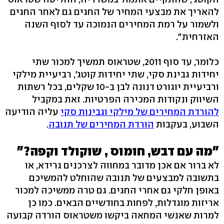
להאריך את מבצעי המחיר של החגים גם לאחר החגים
ולשמור על רמת המחירים הנמוכה עד לסוף השנה
האזרחית".
כלומר, עד סוף 2011, שטראוס תמשיך למכור שתי
יחידות גבינת סקי, שתי יחידות קוטג', רביעיית מילקי
ורביעיית יוגורט דנונה לבן ב-10 שקלים, בכל רשתות
השיווק ונקודות המכירה הפרטיות. זאת במקביל
להורדת המחירים של מילקי וגבינות סקי
עליה הודיעה
השבוע, בעקבות
הורדת המחירים של תנובה
.
"מה עם דבש, חומוס , שוקולד וקפה?"
לא ברור אם אכן מדובר במחווה לצרכנים גרידא, או
בתשובה למבצעים של תנובה שהוחלט להמשיכם
באופן חלקי גם אחרי החגים. גם טרה ממשיכה למכור
אריזות מוגדלות, לפחות בחודשיים הבאים. כמו כן
למרות שאנשי המחאה ביקשו משטראוס הורדה קבועה