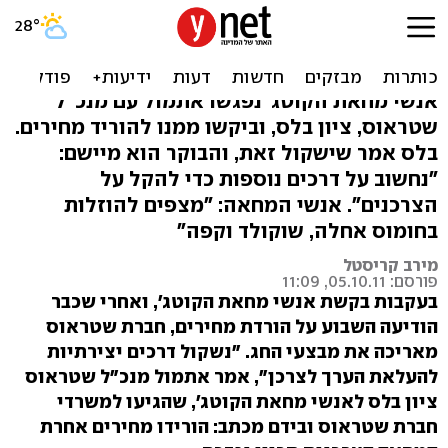
בזכות המחאה: שטראוס
מאריכה את מבצעי החג
אנשי מחאת הקוטג' נפגשו אתמול עם מנכ"ל
שטראוס, ציון בלס, וביקשו ממנו להוריד מחירים.
בלס אמר שישקול זאת, והבוקר הוא מיישם:
"נחשוב על דרכים נוספות כדי להקל על
הצרכנים". אנשי המחאה: "מצפים להוזלות
בחומוס אחלה, שוקולד וקפה"
מירב קריסטל
פורסם: 05.10.11, 11:09
בעקבות בקשת אנשי מחאת הקוטג', ואחרי שכבר
הודיעה השבוע על הורדת מחירים, חברת שטראוס
מאריכה את מבצעי החג. "נשקול דרכים יצירתיות
להעלאת הערך לצרכן", אמר אתמול מנכ"ל שטראוס
ציון בלס לאנשי מחאת הקוטג', שהגיעו למשרדי
חברת שטראוס ובידם מכתב: הורידו מחירים אחרת