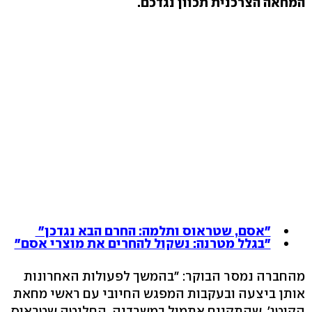
המחאה הצרכנית תכוון נגדכם.
"אסם, שטראוס ותלמה: החרם הבא נגדכן"
"בגלל מטרנה: נשקול להחרים את מוצרי אסם"
מהחברה נמסר הבוקר: "בהמשך לפעולות האחרונות
אותן ביצעה ובעקבות המפגש החיובי עם ראשי מחאת
הקוטג', שהתקיים אתמול במשרדיה, החליטה שטראוס