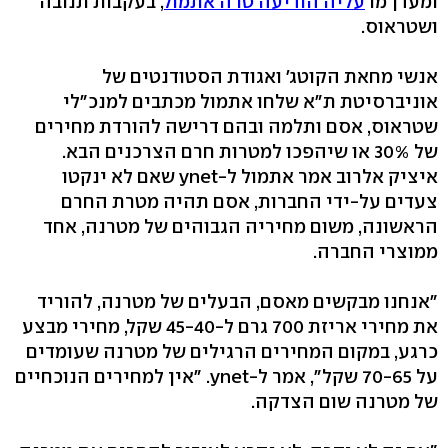
ומעדן מו
עליה הודיעה טרה אתמול
, בעקבות תנובה
ושטראוס.
אנשי מחאת הקוטג' ואגודת הסטודנטים של
אוניברסיטת ת"א שלחו אתמול מכתבים למנכ"לי
שטראוס, אסם ותלמה ובהם דרישה להורדת מחירים
של 30% או שיהפכו למטרות חרם הצרכנים הבא.
איציק אלרוב אמר אתמול ל-ynet שאם לא ינקטו
צעדים על-ידי החברות, אסם תהיה מטרת החרם
הראשונה, משום מחיריה הגבוהים של מטרנה, אחד
ממוצרי החברה.
"אנחנו מבקשים מאסם, הבעלים של מטרנה, להוריד
את מחירי אריזת 700 גרם ל-45-40 שקל, מחירי מבצע
כרגע, במקום המחירים הרגילים של מטרנה שעומדים
על 70-65 שקל", אמר ל-ynet. "אין למחירים הנוכחיים
של מטרנה שום הצדקה.