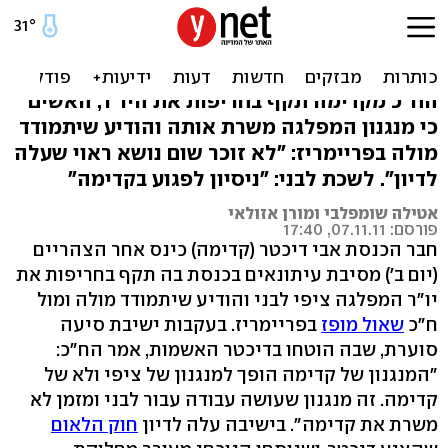
דיכטר: קדימה לא דמוקרטית,
אתמודד מול לבני
הח"כ מקדימה תקף בחריפות את היו"ר, האשים
כי מנגנון המפלגה משרת אותה והודיע שיתמודד
מולה בפריימריז: "לא זוכר שום נושא ראוי שעלה
לדיון". לשכת לבני: "ניסיון לפגוע בקדימה"
אטילה שומפלבי ומורן אזולאי
פורסם: 07.11.11, 17:40
חבר הכנסת אבי דיכטר (קדימה) כינס אחר הצהריים
(יום ב') מסיבת עיתונאים בכנסת בה תקף בחריפות את
יו"ר המפלגה ציפי לבני והודיע שיתמודד מולה ומול
ח"כ
שאול מופז
בפריימריז. בעקבות ישיבת סיעה
סוערת, שבה הוטחו בדיכטר האשמות, אמר הח"כ:
"המנגנון של קדימה הופך למנגנון של ציפי ולא של
קדימה. זה מנגנון שעושה עבודה עבור לבני ומזמן לא
משרת את קדימה". בישיבה עלה לדיון
חוק הלאום