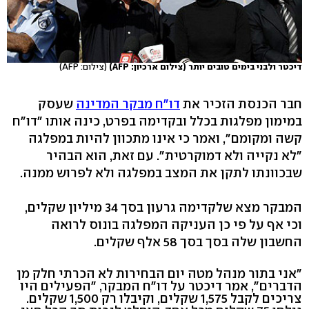
דיכטר ולבני בימים טובים יותר (צילום ארכיון: AFP)
(צילום: AFP)
חבר הכנסת הזכיר את
דו"ח מבקר המדינה
שעסק
במימון מפלגות בכלל ובקדימה בפרט, כינה אותו "דו"ח
קשה ומקומם", ואמר כי אינו מתכוון להיות במפלגה
"לא נקייה ולא דמוקרטית". עם זאת, הוא הבהיר
שבכוונתו לתקן את המצב במפלגה ולא לפרוש ממנה.
המבקר מצא שלקדימה גרעון בסך 34 מיליון שקלים,
וכי אף על פי כן העניקה המפלגה בונוס לרואה
החשבון שלה בסך בסך 58 אלף שקלים.
"אני בתור מנהל מטה יום הבחירות לא הכרתי חלק מן
הדברים", אמר דיכטר על דו"ח המבקר, "הפעילים היו
צריכים לקבל 1,575 שקלים, וקיבלו רק 1,500 שקלים.