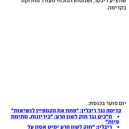
שהציע דיכטר, ושנוסחו הנוכחי מעורר מחלוקת
בקדימה.
יום סוער בכנסת:
קדימה נגד ריבלין: "פתח את הקמפיין לנשיאות"
ח"כים נגד חוק לשון הרע: "ביריונות, סתימת
פיות"
ריבלין: "חוק לשון הרע ימיט אסון על