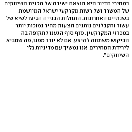
במחירי הדיור היא תוצאה ישירה של תכנית השיווקים
של המשרד ושל רשות מקרקעי ישראל המיושמת
בשנתיים האחרונות. התחלות הבנייה הגיעו לשיא של
עשור והקבלנים נותנים הצעות מחיר נמוכות יותר
במכרזי המקרקעין. סוף סוף הגענו לתקופה בה
הביקוש משתווה להיצע, אם לא יורד ממנו, מה שמביא
לירידת המחירים. אנו נמשיך עם מדיניות גלי
השיווקים".
נראה כי בניגוד לשר השיכון, שמאי המקרקעין קצת
פחות שמחים על ירידת המחירים, ויש ביניהם כאלה
שמגיבים בבהלה. כך, לדוגמא, מיהר להצהיר שמאי
המקרקעין ארז כהן בתגובה לנתונים: "אני לא רואה
מגמה של ירידת מחירים בשוק הנדל"ן למגורים. ירידה
מזערית של 1.2% במחירים אינה מעידה על מגמה
אמיתית אלה על עיוות סטטיסטי. זה נכון שהרבעון
התאפיין במיעוט עסקאות בשוק. דווקא בגלל זה,
מבחינה סטטיסטית לא ניתן לקבוע לפיו את המגמה