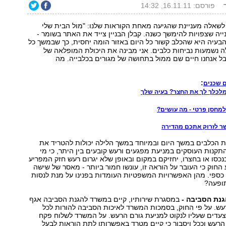
פורסם: 16.11.11, 14:32
לשאלה מעניינת שהגיעה מאחת הקוראות שלנו: "מול הבית שלי
ייה שצפויות להימשך כשנה. קבלן הבניין צייד את האתר בשומר -
הבעיה היא שהכלב קשור כל היום באזור הומה יחסית, כך שבמשך כל
ה נשמעות נביחות כלבים. אני מבינה את היכולת המופלאה של
ל אנחנו חיים שם ממול בתחושה של מגורים בכלבייה. מה
:
 שכנים
לכלך לך את החצר? בעיה שלך
למחסן פרטי - מה עושים?
ר לזרוק אתכם מהדירה
ות הכלבים במשך היום ובמיוחד במשך הלילה יכולות להטריד את
התקנות העוסקים במניעת מפגעים ורעש קובעים בין היתר, כי מי
נכסו או בחצרו, יחזיקם במקום ובאופן שלא יגרום רעש חזק המפריע
 החוק כי העובר על הוראה זו, עונשו חמור ביותר - מאסר של שישה
 כספי. מהן האפשרויות המשפטיות העומדות בפנינו על מנת לנסות
ופעה?
גנת הסביבה -
במסגרת שירותיו, קיים במשרד להגנת הסביבה אגף
עש. על פי החוק, בסמכות המשרד לאיכות הסביבה להורות לכל
צעדים שעליו לנקוט למניעת גורם הרעש. על המשרד לשלוח פקח
רעש וככל ויסבור כי קיים מטרד באפשרותו לתת הוראות לבעל