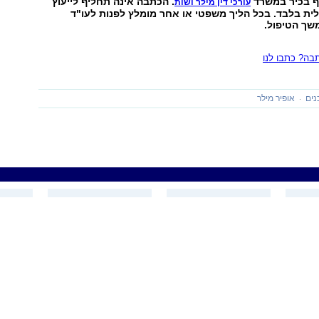
ף בכיר במשרד
. הכתבה אינה תחליף לייעוץ
עורכי דין מילר ושות
ת בלבד. בכל הליך משפטי או אחר מומלץ לפנות לעו"ד
שך הטיפול.
ה? כתבו לנו
נים
אופיר מילר