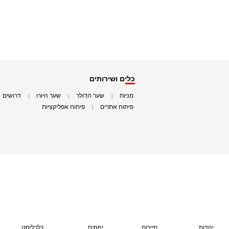
כלים ושירותים
מניות
שער הדולר
שער היורו
דרושים
|
|
|
|
פיתוח אתרים
פיתוח אפליקציות
|
|
יהדות
תיירות
יחסים
כלכליסט