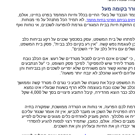
רר בקומה מעל
עמד הנכבד של בעלי החיים בכלל וחיות המחמד בפרט בחיינו, אולם,
, לא תמיד הכל מתנהל על מי מנוחות.
יקים בביתם הפרטי בחיות מחמד
החזקת חיות בבית המגורים גורמת להפרעה לשכנים, אי נוחות ואף
פתחו של בית המשפט, עסק בסכסוך שכנים על רקע נביחות כלב
ן לעוגמת נפש קשה. "אין רע בקיום כלב בבית", פסק בית המשפט,
שלים עם גידול כלב על ידי השכנים".
, כי "שכנים אינם חייבים לסבול מטרדים של רעש. אם הכלב נובח
מטרד ליחיד שיש להפסיקו". לפיכך פסק השופט, כי "על הנתבעים
רק שהוא קשור והם משגיחים שלא יפריעו לשכנים הן בנביחות והן
עליהם לדאוג שהכלב לא ינבח יותר משעה".
ת המשפט קיבל את טענתו של תובע כי נגרם לו מטרד קשה וממושך
לב של שכנו נובח בעוצמה וללא הרף בשעות שבעליו אינו נמצא
בבית. מאחר שהכלב כבר הוצא מהדירה, קיבל התובע פיצויים בסך של 4,000 שקל
גרמת לכם הפרעה, אי נוחות או הטרדה ממושכת, שמקורה בחיה
ו הפרטית של השכן או מעבר לכביש, אין זה אומר שנגזר עליכם
ח או מלכלוך. החוק מעניק לאזרחים כלים מגוונים שיכולים לסייע
בים כאלה. אולם, כמובן, שתמיד רצוי לנסות להגיע להסדרי
 יכבדו הן את החיות ובעליהן והן את השכנים.