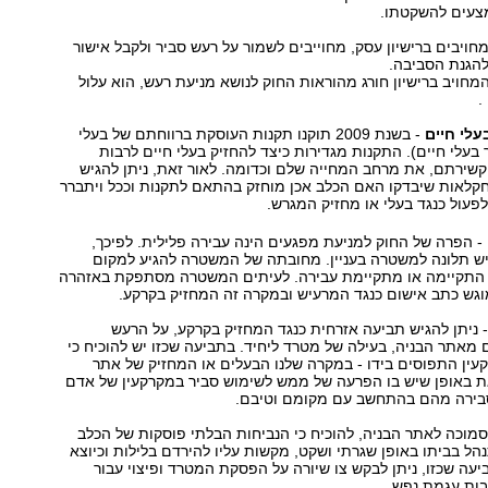
צעים להשקטתו.
חויבים ברישיון עסק, מחוייבים לשמור על רעש סביר ולקבל אישור
הגנת הסביבה.
מחויב ברישיון חורג מהוראות החוק לנושא מניעת רעש, הוא עלול
.
עלי חיים
- בשנת 2009 תוקנו תקנות העוסקת ברווחתם של בעלי
 בעלי חיים). התקנות מגדירות כיצד להחזיק בעלי חיים לרבות
קשירתם, את מרחב המחייה שלם וכדומה. לאור זאת, ניתן להגיש
קלאות שיבדקו האם הכלב אכן מוחזק בהתאם לתקנות וככל ויתברר
עול כנגד בעלי או מחזיק המגרש.
- הפרה של החוק למניעת מפגעים הינה עבירה פלילית. לפיכך,
יש תלונה למשטרה בעניין. מחובתה של המשטרה להגיע למקום
 התקיימה או מתקיימת עבירה. לעיתים המשטרה מסתפקת באזהרה
וגש כתב אישום כנגד המרעיש ובמקרה זה המחזיק בקרקע.
 ניתן להגיש תביעה אזרחית כנגד המחזיק בקרקע, על הרעש
מאתר הבניה, בעילה של מטרד ליחיד. בתביעה שכזו יש להוכיח כי
ן התפוסים בידו - במקרה שלנו הבעלים או המחזיק של אתר
את באופן שיש בו הפרעה של ממש לשימוש סביר במקרקעין של אדם
בירה מהם בהתחשב עם מקומם וטיבם.
מוכה לאתר הבניה, להוכיח כי הנביחות הבלתי פוסקות של הכלב
הל בביתו באופן שגרתי ושקט, מקשות עליו להירדם בלילות וכיוצא
עה שכזו, ניתן לבקש צו שיורה על הפסקת המטרד ופיצוי עבור
בות עגמת נפש.