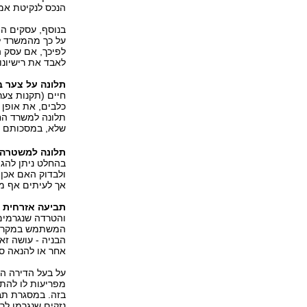
הנכס לנקיטת אמ
בנוסף, עסקים המ
על כך מהמשרד ל
לפיכך, אם עסק ה
לאבד את רישיונו 
תלונה על צער ב
חיים (תקנות צער
כלבים, את אופן 
תלונה למשרד הח
שלא, במסכותם לפ
תלונה למשטרה
בהחלט ניתן להג
ולבדוק האם אכן
אך לעיתים אף מ
תביעה אזרחית
-
והטרדה שנגרמים 
המשתמש במקרקעי
הבניה - עושה ז
אחר או להנאה ס
על בעל הדירה הס
מפריעות לו להתנ
בזה. במסגרת תבי
נזקים שנגרמו לר