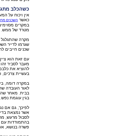
כשהכלב מתגו
אין ויכוח על המ
כאשר
השכנים מחז
במקרים מסוימים 
מטרד של ממש.
מקרה שהתגלגל ל
שגרמו לדייר השכ
שכנים חייבים לה
עם זאת הוא ציין
מעבר לסביר זהו 
להוציא את כלבם 
בעשיית צרכים, ו
במקרה דומה, בי
לאור העובדה שהכ
בגין עוגמת נפש.
לפיכך, גם אם נ
אשר נמצאת בדירת
לסבול מרעש, מרי
בהתמודדות עם מצ
פשרה בנושא, אשר