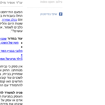
צילום: index open
עו"ד אופיר מילר
הפעם התייחסנו 
שתף בפייסבוק
החלו בעבודות בנ
וגם
. 
בכלב שמירה
שעות היום והליל
כלבים לשמור, אב
עושים?".
עוד במדור
שכנים
העץ של השכן מ
הלובי בבניין הפך 
הילד מרעיש? אפש
אין ספק כי נביח
מנוחתנו. החוק ו
שמחזיק בביתו, ב
לשכנים.עוד קובע
חודשים ו/או קנס
להתמודד עם הת
פניה למשרד לה
העוסק במניעת ר
אדם או עסק על 
שיבחן את מידת ה