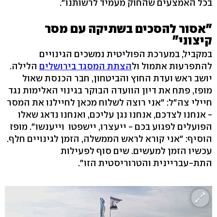
בכל האמצעים שהחוק מעמיד לרשותנו".
"אסור להסכים בשתיקה עם מסר
קיצוני"
במקביל, במערכת הפוליטית נמשכים הגינויים
להתפרעות אתמול ול
הצתת המסגד בירושלים
הלילה.
יושב ראש ועדת החוץ והביטחון, חבר הכנסת שאול
מופז, פתח את דיון הוועדה הבוקר בגינוי האלימות נגד
חיילי צה"ל: "אני רוצה לשלוח מכאן לחיילנו את המסר
- אנחנו לצדכם, אנחנו נגן עליכם, ואנחנו נדאג שאלו
הפועלים לפגוע בכם - ייעצרו, יישפטו וייענשו". מופז
הוסיף: "אני קורא לראש הממשלה, הזמן לגינויים חלף.
עכשיו הזמן למעשים. שים סוף לפעילות
התת-עבריינית והטרוריסטית הזו".