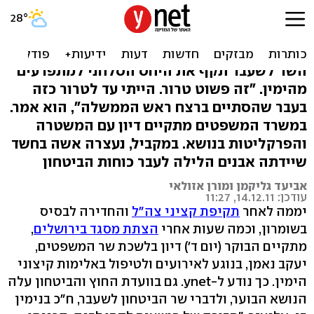
בן-אליעזר: הסמח"ט כמעט
נהרג, חבל שלא ירו
השר לשעבר תקף את היחס הסלחני למתפרעים
מהימין. "זה פשוט טרור. הייתי עד לטרור כזה
בעבר שהסתיים ברצח ראש הממשלה", הוא אמר.
במשרד המשפטים מתקיים דיון עם המשטרה
והפרקליטות בנושא. במקביל, נעצרה אשה בחשד
שיידתה אבנים הלילה לעבר כוחות הביטחון
אביעד גליקמן ומורן אזולאי
עודכן: 14.12.11, 11:27
יממה לאחר
תקיפת קציני צה"ל
והחדירה לבסיס
בשומרון, וכמה שעות אחרי
הצתת מסגד בירושלים
,
מתקיים הבוקר (יום ד') דיון בלשכת שר המשפטים,
יעקב נאמן, בנוגע לאירועים ולטיפול באלימות קיצוני
הימין. כך נודע ל-ynet. גם בוועדת החוץ והביטחון עלה
הנושא הבוער, ולדברי שר הביטחון לשעבר, ח"כ בנימין