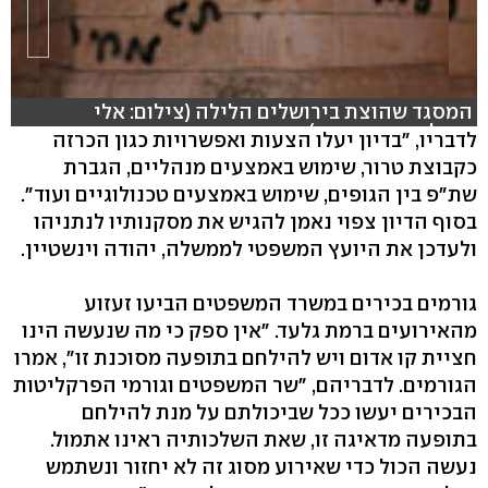
המסגד שהוצת בירושלים הלילה (צילום: אלי
מנדלבאום, רויטרס)
לדבריו, "בדיון יעלו הצעות ואפשרויות כגון הכרזה
כקבוצת טרור, שימוש באמצעים מנהליים, הגברת
שת"פ בין הגופים, שימוש באמצעים טכנולוגיים ועוד".
בסוף הדיון צפוי נאמן להגיש את מסקנותיו לנתניהו
ולעדכן את היועץ המשפטי לממשלה, יהודה וינשטיין.
גורמים בכירים במשרד המשפטים הביעו זעזוע
מהאירועים ברמת גלעד. "אין ספק כי מה שנעשה הינו
חציית קו אדום ויש להילחם בתופעה מסוכנת זו", אמרו
הגורמים. לדבריהם, "שר המשפטים וגורמי הפרקליטות
הבכירים יעשו ככל שביכולתם על מנת להילחם
בתופעה מדאיגה זו, שאת השלכותיה ראינו אתמול.
נעשה הכול כדי שאירוע מסוג זה לא יחזור ונשתמש