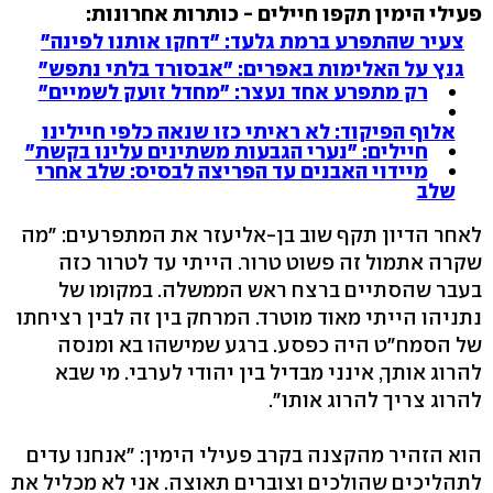
פעילי הימין תקפו חיילים - כותרות אחרונות:
צעיר שהתפרע ברמת גלעד: "דחקו אותנו לפינה"
גנץ על האלימות באפרים: "אבסורד בלתי נתפש"
רק מתפרע אחד נעצר: "מחדל זועק לשמיים"
אלוף הפיקוד: לא ראיתי כזו שנאה כלפי חיילינו
חיילים: "נערי הגבעות משתינים עלינו בקשת"
מיידוי האבנים עד הפריצה לבסיס: שלב אחרי
שלב
לאחר הדיון תקף שוב בן-אליעזר את המתפרעים: "מה
שקרה אתמול זה פשוט טרור. הייתי עד לטרור כזה
בעבר שהסתיים ברצח ראש הממשלה. במקומו של
נתניהו הייתי מאוד מוטרד. המרחק בין זה לבין רציחתו
של הסמח"ט היה כפסע. ברגע שמישהו בא ומנסה
להרוג אותך, אינני מבדיל בין יהודי לערבי. מי שבא
להרוג צריך להרוג אותו".
הוא הזהיר מהקצנה בקרב פעילי הימין: "אנחנו עדים
לתהליכים שהולכים וצוברים תאוצה. אני לא מכליל את