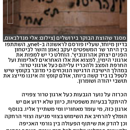
מסגד שהוצת הבוקר בירושלים (צילום: אלי מנדלבאום,
רויטרס)
בדיון מיוחד, שעליו פורסם לראשונה ב-ynet, השתתפו
בין היתר שר המשפטים יעקב נאמן והשר לביטחון
הפנים יצחק אהרונוביץ'. הוחלט כי יש למפות את
ארגוני הימין, למצוא את אלו האחראים לאלימות ועל
החרפת המצב ולהכריז עליהם כעל ארגוני טרור.
במהלך הישיבה הדגישו הנוכחים כי מדובר בקומץ שיש
לטפל בו ביד קשה ביותר, אולם קומץ זה איננו מייצג את
תושבי יהודה ושומרון.
הכרזה על נוער הגבעות כעל ארגון טרור צפויה
להיתקל בבעיות משפטיות, כיוון שלא ידוע אם יש
ארגון כזה, מי עומד מאחוריו ומי משתייך אליו. בנוסף
הומלץ להרחיב את השימוש בצווי מניעה וצווי הרחקה
וכן להדק את שיתוף הפעולה בין גורמי האכיפה