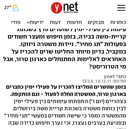
עצורים בירושלים: פעילי ימין
שברו שמשות לניידת
עימות בין פעילי ימין לשוטרים פרץ בשכונת
קריית-משה בבירה, בזמן חיפוש ומעצר חשודים
בפעולות "תג מחיר". ניידות משטרה ניזוקו.
במקביל, בדיון מיוחד החליטו שרים להכריז על
האחראים לאלימות המתנחלים כארגון טרור, אבל
מי הטרוריסט?
כתבי ynet
פורסם: 14.12.11, 13:24
בזמן שהשרים המליצו להכריז על פעילי ימין כחברים
בארגון טרור, המשטרה החלה לפעול - וגם הותקפה.
בצהריים (יום ד') התפתחו עימותים בין פעילי ימין
לבין כוחות משטרה בשכונת קריית משה בירושלים.
מהמשטרה נמסר כי שישה חשודים במעשי "תגי מחיר"
ובפגיעה בערבים נעצרו, וכי נערך חיפוש בדירה שבה