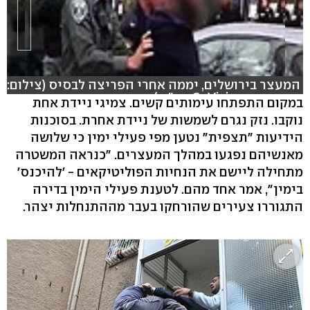
המעצר בירושלים, יממה אחרי הפריצה לבסיס (צילום:
באדיבות CoVisions בע"מ )
במקום התפתחו עימותים קשים. צמיגי ניידת אחת
נוקבו. נזק נגרם לשמשות של ניידת אחרת. בסוכנות
הידיעות "תצפית" נטען מפי פעילי ימין כי שלושה
מאנשיהם נפגעו במהלך המעצרים. "כנראה המשטרה
מתחילה ליישם את הנחיות הפוליטיקאים - 'להיכנס'
בימין", אמר אחד מהם. לטענת פעילי הימין בדירה
התגוררו צעירים שהורחקו בעבר מההתנחלות יצהר.