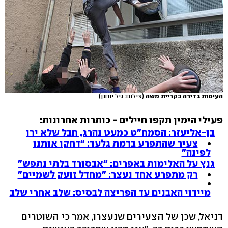
העימות בדירה בקריית משה
(צילום: גיל יוחנן)
פעילי הימין תקפו חיילים - כותרות אחרונות:
בן-אליעזר: הסמח"ט כמעט נהרג, חבל שלא ירו
צעיר שהתפרע ברמת גלעד: "דחקו אותנו
לפינה"
גנץ על האלימות באפרים: "אבסורד בלתי נתפש"
רק מתפרע אחד נעצר: "מחדל זועק לשמיים"
מיידוי האבנים עד הפריצה לבסיס: שלב אחרי שלב
דניאל, שכן של הצעירים שנעצרו, אמר כי השוטרים