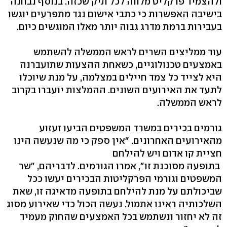
ולהצמיד פרקליט מלווה לכל תיק שכזה. בנוסף נבחנה
בישיבה האפשרות כי כתבי אישום נגד מתפרעים יוגשו
בעבירות ברמת מדרג גבוה יותר מאלו המוגשים כיום.
עוד ממליצים השרים לראש הממשלה להשתמש
באמצעים טכנולוגיים, כשאחת ההצעות שתועברנה
היא לצייד כל צמד חיילים במצלמה, על מנת שיוכלו
לתעד את האירועים השונים. ההמלצות יועברו בקרוב
לראש הממשלה.
גורמים בכירים במשרד המשפטים הביעו זעזוע
מהאירועים האחרונים. "אין ספק כי מה שנעשה הינו
חציית קו אדום ויש להילחם
בתופעה מסוכנת זו", אמרו הגורמים. לדבריהם, "שר
המשפטים וגורמי הפרקליטות הבכירים יעשו ככל
שביכולתם על מנת להילחם בתופעה מדאיגה זו, שאת
השלכותיה ראינו אתמול. נעשה הכול כדי שאירוע מסוג
זה לא יחזור ונשתמש בכל האמצעים שהחוק מעמיד