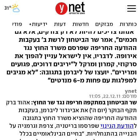
ברק נגד ליברמן: "בריטניה זה
לא מאוריטניה"
"אנחנו צריכים להיות לא רק צודקים, אלא גם
חכמים", אמר שר הביטחון לרשת ב' בעקבות
ההודעה החריפה שפרסם משרד החוץ נגד
אירופה. לדבריו, אין לישראל עניין להפוך את
סרקוזי, קמרון ומרקל ל"יריבים דרוכים, פגועים
ומרירים". יועצו של ליברמן בתגובה: "לא מגיבים
למפלגות עם פחות מ-6 מנדטים"
ynet
פורסם: 22.12.11, 11:05
שר הביטחון במתקפה חריפה נגד שר החוץ:
אהוד ברק
תקף הבוקר (יום ה') את אביגדור ליברמן, בעקבות
ההודעה החריפה שהוציא משרד החוץ בתגובה
ל
הודעת הגינוי
שפרסמו בריטניה, צרפת וגרמניה על
הבנייה בהתנחלויות. "בחיים הבינלאומיים בכלל