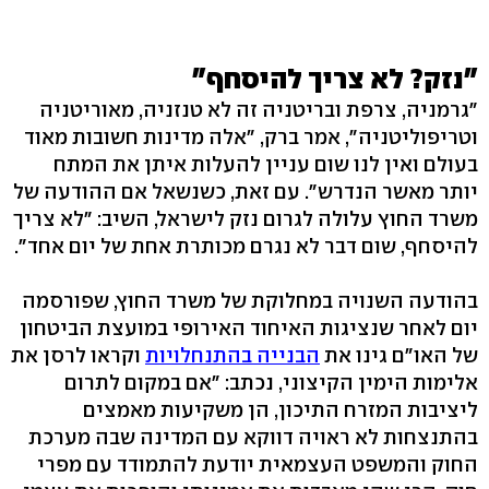
"נזק? לא צריך להיסחף"
"גרמניה, צרפת ובריטניה זה לא טנזניה, מאוריטניה
וטריפוליטניה", אמר ברק, "אלה מדינות חשובות מאוד
בעולם ואין לנו שום עניין להעלות איתן את המתח
יותר מאשר הנדרש". עם זאת, כשנשאל אם ההודעה של
משרד החוץ עלולה לגרום נזק לישראל, השיב: "לא צריך
להיסחף, שום דבר לא נגרם מכותרת אחת של יום אחד".
בהודעה השנויה במחלוקת של משרד החוץ, שפורסמה
יום לאחר שנציגות האיחוד האירופי במועצת הביטחון
של האו"ם גינו את
הבנייה בהתנחלויות
וקראו לרסן את
אלימות הימין הקיצוני, נכתב: "אם במקום לתרום
ליציבות המזרח התיכון, הן משקיעות מאמצים
בהתנצחות לא ראויה דווקא עם המדינה שבה מערכת
החוק והמשפט העצמאית יודעת להתמודד עם מפרי