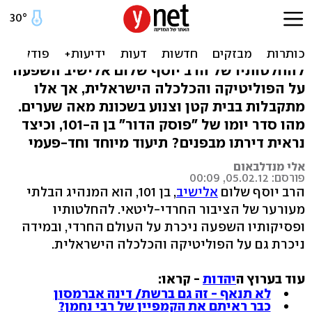
הצצה נדירה במיוחד: יום בחיי
הרב אלישיב
להחלטותיו של הרב יוסף שלום אלישיב השפעה
על הפוליטיקה והכלכלה הישראלית, אך אלו
מתקבלות בבית קטן וצנוע בשכונת מאה שערים.
מהו סדר יומו של "פוסק הדור" בן ה-101, וכיצד
נראית דירתו מבפנים? תיעוד מיוחד וחד-פעמי
אלי מנדלבאום
פורסם: 05.02.12, 00:09
הרב יוסף שלום
אלישיב
, בן 101, הוא המנהיג הבלתי
מעורער של הציבור החרדי-ליטאי. להחלטותיו
ופסיקותיו השפעה ניכרת על העולם החרדי, ובמידה
ניכרת גם על הפוליטיקה והכלכלה הישראלית.
עוד בערוץ ה
יהדות
- קראו:
לא תנאף - זה גם ברשת/ דינה אברמסון
כבר ראיתם את הקמפיין של רבי נחמן?