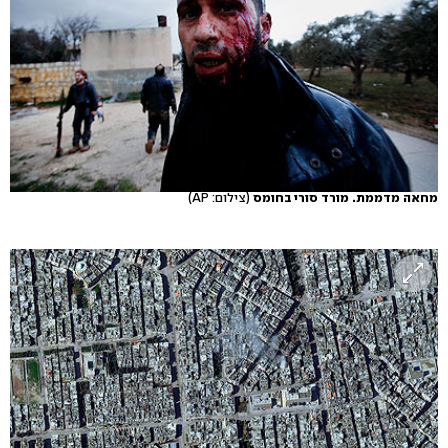
מחאה מדממת. מורד סורי בחומס
(צילום: AP)