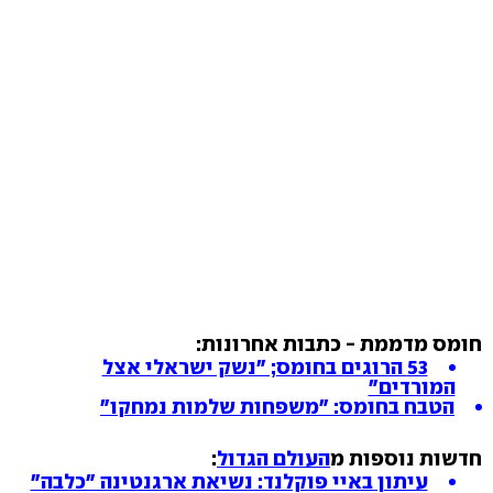
חומס מדממת - כתבות אחרונות:
53 הרוגים בחומס; "נשק ישראלי אצל
המורדים"
הטבח בחומס: "משפחות שלמות נמחקו"
חדשות נוספות מ
העולם הגדול
:
עיתון באיי פוקלנד: נשיאת ארגנטינה "כלבה"