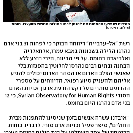
מורדים שנפצעו מהססים אם להגיע לבתי החולים מחשש שייעצרו. חומס
(צילום: רויטרס)
רשת "אל-ערבייה" דיווחה הבוקר כי לפחות 31 בני אדם
נהרגו הלילה בשכונות באבא עמרו, אלחאלדיה
ואלביאדה בחומס. על פי הדיווח, הירי בוצע ללא
הבחנה ובתים רבים נהרסו לחלוטין בהפגזות בלי
שאנשי הצלב האדום או הסהר האדום יכולים להגיע
אליהם ולהעניק סיוע רפואי. הדיווחים על מספרי
ההרוגים סותרים על רקע הודעת ארגון זכויות האדם
הסורי Syrian Observatory for Human Rights, כי 12
בני אדם נהרגו היום בחומס.
"איבדנו עשרה אנשים בזמן שניסינו להתפנות מבית
החולים", סיפר פעיל זכויות אדם סורי. לדבריו, כוחות
הביטחון של אסד השתלטו על בית חולים בחומס ועצרו