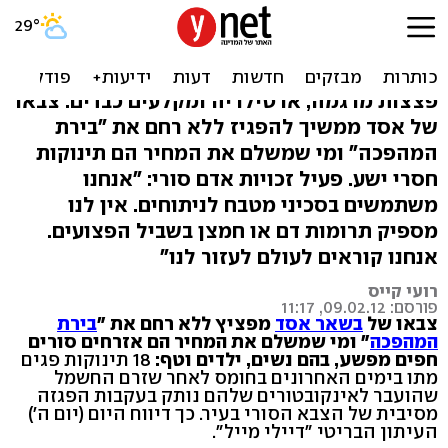
חומס: 'החשמל נותק, 18 פגים
מתו בבית החולים'
פצצות מרגמה, ארטילריה ומקלעים כבדים. צבאו
של אסד ממשיך להפגיז ללא רחם את "בירת
המהפכה" ומי שמשלם את המחיר הם תינוקות
חסרי ישע. פעיל זכויות אדם סורי: "אנחנו
משתמשים בסכיני מטבח לניתוחים. אין לנו
מספיק תרומות דם או חמצן בשביל הפצועים.
אנחנו קוראים לעולם לעזור לנו"
רועי קייס
פורסם: 09.02.12, 11:17
צבאו של
בשאר אסד
מפציץ ללא רחם את "
בירת
המהפכה
" ומי שמשלם את המחיר הם אזרחים סורים
חפים מפשע, בהם נשים, ילדים וטף:
18 תינוקות פגים
מתו בימים האחרונים בחומס לאחר שזרם החשמל
שהועבר לאינקובטורים שלהם נותק בעקבות הפגזה
מסיבית של הצבא הסורי בעיר. כך דיווח היום (יום ה')
העיתון הבריטי "דיילי מייל".