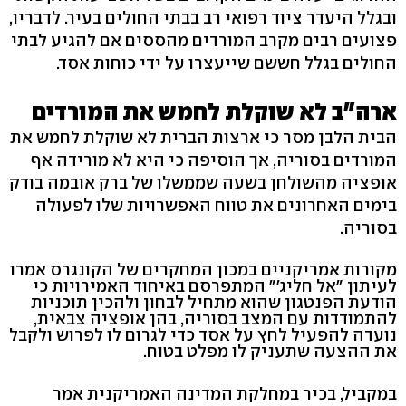
ובגלל היעדר ציוד רפואי רב בבתי החולים בעיר. לדבריו,
פצועים רבים מקרב המורדים מהססים אם להגיע לבתי
החולים בגלל חששם שייעצרו על ידי כוחות אסד.
ארה"ב לא שוקלת לחמש את המורדים
הבית הלבן מסר כי ארצות הברית לא שוקלת לחמש את
המורדים בסוריה, אך הוסיפה כי היא לא מורידה אף
אופציה מהשולחן בשעה שממשלו של ברק אובמה בודק
בימים האחרונים את טווח האפשרויות שלו לפעולה
בסוריה.
מקורות אמריקניים במכון המחקרים של הקונגרס אמרו
לעיתון "אל חליג'" המתפרסם באיחוד האמירויות כי
הודעת הפנטגון שהוא מתחיל לבחון ולהכין תוכניות
להתמודדות עם המצב בסוריה, בהן אופציה צבאית,
נועדה להפעיל לחץ על אסד כדי לגרום לו לפרוש ולקבל
את ההצעה שתעניק לו מפלט בטוח.
במקביל, בכיר במחלקת המדינה האמריקנית אמר