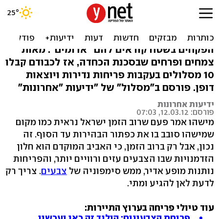
תשאירי לי פרח: מסלולים
בעקבות פרחים נדירים
הפקחים בשטח קוראים להם "אדומים‭:"‬ מאות
צמחים ופרחים שבסכנת הכחדה, אז לכבודם קבלו
10 מסלולים בעקבות פריחות נדירות ויוצאות
דופן. פורסם ב"מסלול" של "ידיעות "אחרונות"
ידיעות אחרונות
פורסם: 12.03.12, 07:03
מישהו אמר פעם שרוב הזמן ישראל נראית כמו מקום
שמישהו סובב בו את כפתור הבהירות עד הסוף. זה
נכון, אבל רק ברוב הזמן, כי האביב המוקדם הוא חלון
הזדמנויות שבו הצבעים עזים ורוויים יותר, והפריחות
נותנות מופע אדיר, ממש סימפוניה של
צבעים
. צריך רק
לדעת לאן להגיע ומתי.
עוד טיולי פריחה בערוץ התיירות:
פריחת הצבעונים: הולנד זה כאן ועכשיו