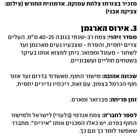
מזכיר בצורתו
צלחת עמוקה. אדמונית החורש (צילום:
צביקה אבני)
‭.3‬ אירוס הארגמן
מסדר זיהוי:
צמח רב-שנתי בגובה ‭40-25‬ ס"מ. העלים
צרים יחסית, והפרח - שצבעיו נעים מארגמן ועד
לשחור - מעוגל ומפואר. ניתן למצוא אותו בעיקר
בשטחים חוליים ועשבוניים.
שכונה אהובה:
מישור החוף, מאשדוד בדרום ועד אזור
חוף הכרמל בצפון. עם זאת, ריכוזיו נדירים יחסית.
זמן פריחה:
פברואר ומארס.
לספר לחבר'ה:
צמח אנדמי (בלעדי) לישראל ולמישור
החוף בפרט. יש כאלו המכנים אותו "איריס‭."‬ מתברר
שאפשר לומר כך וגם כך.