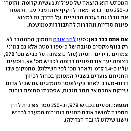
המכתש הוא תוצאה של פעילות געשית קדומה, וקוטרו
כ‭250-‬ מטר. כדאי מאוד להקיף אותו מכל עבר, ולאמוד
את גודלו גם בעזרת הרגליים. על הדרך, גם למצוא
פינות סודיות ונהדרות להתבודדות ממושכת.
אם אתם כבר כאן:
סעו
להר אודם
הסמוך, המתהדר לא
רק בנוף מקסים מגובה של כ‭1,190-‬ מטר, אלא גם במיני
בצומת יער אודם פונים דרומה לכביש מס' ‭,98‬ נוסעים
עליו כ‭1.4-‬ ק"מ, ולאחר מכן לפי השילוט‭.(‬ מהמקום שבו
החניתם צועדים בשביל המסומן בכחול לכיוון
דרום-מערב. לאחר כקילומטר מתמזגים עם שביל אדום
שייקח אתכם אל ההר הגבוה, שפסגתו סחופת רוחות.
הגעה:
נוסעים בכביש ‭,978‬ וכ‭250-‬ מטר צפונית לדרך
המפנה למושב אודם מחנים בזהירות ממערב לכביש
(ישנו שילוט לג'ובה הגדולה‭.(