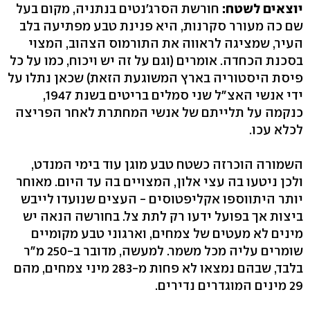
יוצאים לשטח:
חורשת הסרג'נטים בנתניה, מקום בעל
שם כה מעורר סקרנות, היא פנינת טבע מפתיעה בלב
העיר, שמציגה לראווה את התורמוס הצהוב, המצוי
בסכנת הכחדה. אומרים (וגם על זה יש ויכוח, כמו על כל
פיסת היסטוריה בארץ המשוגעת הזאת) שכאן נתלו על
כנקמה על תלייתם של אנשי המחתרת לאחר הפריצה
לכלא עכו.
השמורה הוכרזה כשטח טבע מוגן עוד בימי המנדט,
ולכן ניטעו בה עצי אלון, המצויים בה עד היום. מאוחר
יותר היתווספו אקליפטוסים - העצים שנועדו לייבש
ביצות אך בפועל ידעו רק לתת צל. בחורשה הנאה יש
מינים לא מעטים של צמחים, וארגוני טבע מקומיים
שומרים עליה מכל משמר. למעשה, מדובר ב‭250-‬ מ"ר
בלבד, שבהם נמצאו לא פחות מ‭283-‬ מיני צמחים, מהם
29 מינים המוגדרים נדירים.