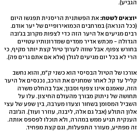
הגביע‭ .(‬
יוצאים לשטח:
את הפשתנית הריסנית תפגשו היום
(ככל הנראה) במרחבים הכמואירופיים של יער אודם.
רבים מגיעים אל היער הזה כדי לצפות מקרוב בג'ובה
הגדולה - מכתש אדיר ממדים שמדרונותיו עטויים
בחורש צפוף. אבל שווה לערוך טיול קצת יותר מקיף, כי
הרי לא בכל יום מגיעים לגולן (אלא אם אתם גרים פה‭.(‬
אורכו של הטיול הבסיסי הוא כשני ק"מ, והוא נחשב
קליל עד קל. לאחר שמחנים את הרכב, נכנסים אל היער
הזה, שאמנם אינו צפוף וסבוך, אבל בהחלט משרה
תחושה של ניתוק מבורך מהעולם החיצון. עלו על
השביל המסומן בשחור וצעדו מערבה, בין שפע של עצי
אלון התולע (אבל גם אלה, ליבנה, עוזרר ועוד‭.(‬ הג'ובה
הענקית תגיע ממש במהרה, ולא תוכלו לפספס אותה.
זה מפתיע, מעורר התפעלות, וגם קצת מפחיד.