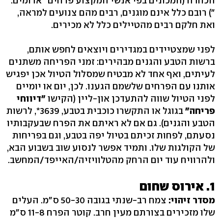
הכחדה (המכונים בפי אנשי המקצוע פרחים "אדומים‭.
("‬ רובם כלל אינם מוגנים, רבים מהם צנועים למראה,
ואת חלקם רבים מהטיילים כלל לא מכירים.
לפני שמצטיידים במגדירים ויוצאים לחפש אותם,
ברשות הטבע והגנים מבהירים: זמני הפריחה משתנים
לעיתים, ואף אחד לא מבטיח שמסלול הטיול אכן יפגיש
אותנו עם הפרחים שלשמם הגענו. לכן, יום או יומיים
לפני הטיול שווה להתעדכן און-ליין (הקישו
"דיווחי
פריחה"
בגוגל או התקשרו כוכבית בטבע, ‭,*3639‬ לרשות
הטבע והגנים‭.(‬ גם אם לא ראיתם את הפרח שבעקבותיו
נסעתם, לפחות זכיתם בטיול יפה בטבע, וגם בפריחות
של הקולגות שלו. ותמיד אפשר לנסוע שוב בשבוע הבא,
ולהרוויח עוד יום הרחק מהטלוויזיה/האייפד/המחשב.
‭.1‬ אירוס שחום
מסדר זיהוי:
צמח רב-שנתי בגובה ‭50-30‬ ס"מ. העלים
שלו מזכירים בצורתם מעין חרב. קוטר הפרח ‭11-8‬ ס"מ