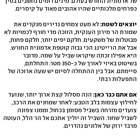
של אדמונית החורש בעולם. מינים דומים נחשבים בסין
כפרחים מלכותיים שהיו אהובים מאוד על קיסרים.
יוצאים לשטח:
לא מעט צמחים נדירים מנקדים את
שמורת הר מירון הענקית, הזוכה מדי חורף לכמויות לא
מבוטלות של משקעים. חלקם יפים יותר, חלקם פחות,
אבל את הרייטינג הכי גבוה קוטפת אדמונית החורש.
היא אפילו זכתה שיקראו שביל על שמה. מדובר
בשיטוט באיזי לאורך של כ‭350-‬ מטר. התחלתם,
סיימתם. אבל בין ההתחלה לסיום יש שעה ארוכה של
התפעלות רבתי.
אם אתם כבר כאן:
הנה מסלול קצת ארוך יותר, שנועד
לחילוץ עצמות בלב הטבע: לאחר שמחנים את הרכב,
צועדים מזרחה בשביל מסומן בכחול, וממנו צפונה
לשביל שחור. השביל זה יוליך אתכם אל הר הלל, העוטה
מרבד ירוק של אלונים נהדרים.