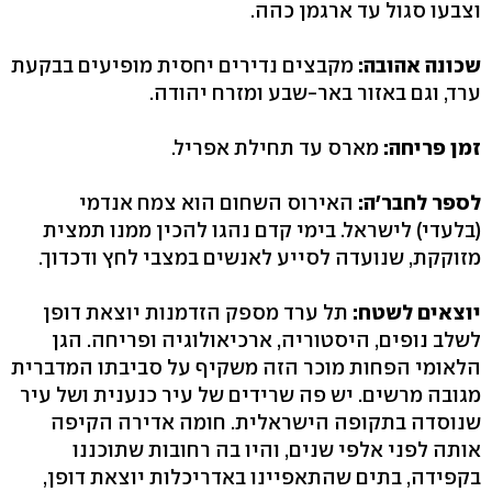
וצבעו סגול עד ארגמן כהה.
שכונה אהובה:
מקבצים נדירים יחסית מופיעים בבקעת
ערד, וגם באזור באר-שבע ומזרח יהודה.
זמן פריחה:
מארס עד תחילת אפריל.
לספר לחבר'ה:
האירוס השחום הוא צמח אנדמי
(בלעדי) לישראל. בימי קדם נהגו להכין ממנו תמצית
מזוקקת, שנועדה לסייע לאנשים במצבי לחץ ודכדוך.
יוצאים לשטח:
תל ערד מספק הזדמנות יוצאת דופן
לשלב נופים, היסטוריה, ארכיאולוגיה ופריחה. הגן
הלאומי הפחות מוכר הזה משקיף על סביבתו המדברית
מגובה מרשים. יש פה שרידים של עיר כנענית ושל עיר
שנוסדה בתקופה הישראלית. חומה אדירה הקיפה
אותה לפני אלפי שנים, והיו בה רחובות שתוכננו
בקפידה, בתים שהתאפיינו באדריכלות יוצאת דופן,