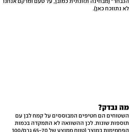
הנבחר" (מבחינה תזונתית כמובן, על טעם ומרקם אנחנו
לא נתווכח כאן).
מה נבדק?
השטוחים הם חטיפים המבוססים על קמח לבן עם
תוספות שונות. לכן ההשוואה לא התמקדה בכמות
הפחמימות במוצר (טווח ממוצע של 65-70 גרם/100