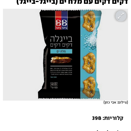
דקים דקים עם מלח ים (בייגל-בייגל)
(צילום: אבי כהן)
קלוריות: 398