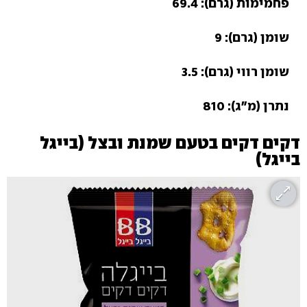
פחמימות (גרם): 69.4
שומן (גרם): 9
שומן רווי (גרם): 3.5
נתרן (מ"ג): 810
דקים דקים בטעם שמנת ובצל (בייגל
בייגל)