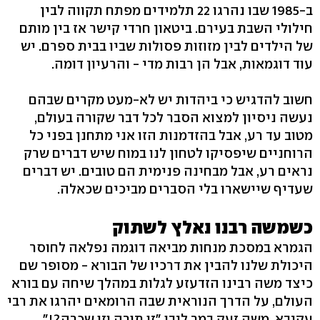
ב-1985 שבו נהרגו 22 תלמידים מפתח תקווה לבין
חילולי השבת בעירם. ביטאון חרדי קישר אז בין מותם
של הילדים לבין מזוזות פסולות שביו בבית ספרם. יש
עוד דוגמאות, אבל הן רבות מדי - והרעיון דומה.
חשוב להדגיש כי ביהדות יש לא-מעט מקרים שבהם
נעשה ניסיון למצוא הסבר לכל דבר שקורה בעולם,
מטוב עד רע, אבל בהזדמנות הזו אני מתחנן בפני כל
הרוחניים שיפסיקו לטחון לנו במוח שיש דברים שרק
נראים רע, אבל מבחינה פנימית הם טובים. יש דברים
שעדיף שיישארו בלי הסברים מביכים שכאלה.
כשמשה רבנו נאלץ לשתוק
הגמרא במסכת מנחות מביאה דוגמה נפלאה לחוסר
היכולת שלנו להבין את דרכיו של הבורא - מסופר שם
כיצד משה רבינו הזדעזע לגלות במהלך שיחה עם בורא
העולם, על הדרך הנוראית שבה הרומאים יהרגו את רבי
עקיבא. משה זעק במר ליבו "זו תורה וזו שכרה?!"