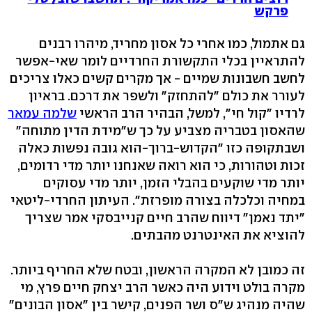
פרקש
גם אתמול, כמו אחרי כל אסון מחריד, מיהרו רבנים
להתראיין בכלי התקשורת החרדיים לומר שאי-אפשר
לחשב חשבונות שמיים - אך מקרים קשים כאלו צריכים
לעורר את כולם "להתחזק" ולשפר את דרכם. בראיון
לרדיו "קול חי", למשל, הבהיר הרב הראשי
שלמה עמאר
שהאסון בטבריה מצביע על כך ש"מידת הדין מתוחה"
ושבתקופה כזו "הקדוש-ברוך-הוא גובה נפשות כאלה
זכות וטהורות, כי הוא רואה שאנחנו יותר מדי רדומים,
יותר מדי שוקעים בהבלי הזמן, יותר מדי עסוקים
במחיה וכלכלה בצורה מופרזת". העיתון החרדי-ליטאי
"יתד נאמן" דיווח שהרב חיים קנייבסקי אמר שצריך
להוציא את האינטרנט מהבתים.
זה כמובן לא המקרה הראשון, ובטח שלא החריף ביותר.
מקרה בולט וידוע היה כאשר הרב יצחק חיים פרץ, מי
שהיה מנהיג ש"ס ושר הפנים, קישר בין "אסון הבונים"