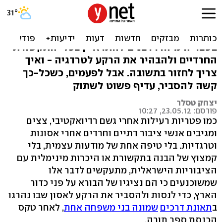
רבנים, אל תפרשו לנו אסונות
כמו אחרי כל אסון, גם בעקבות התאונה המחרידה
בטבריה מיהרו רבנים להתראיין בכלי התקשורת
החרדיים ולהבהיר את הרקע לטרדגיה - ואיך
צריך לחזור בתשובה. אבל לפעמים, כשכל-כך
קשה להסביר, עדיף פשוט לשתוק
יצחק טסלר
פורסם: 23.05.12, 10:27
כמו פטריות רעילות אחרי גשם רדיואקטיבי, צצים
ומגיבים אנשי ציבור דתיים וחרדים אחרי אסונות
וטרגדיות. בלי טיפה אחת של מודעות עצמית, בלי
קמצוץ של הבנה בתקשורת או היכרות מינימלית עם
הציבוריות הישראלית, מתעקשים לדבר אלו
שמשוכנעים כי הם נציגיו של הבורא על פני כדור
הארץ, כדי לנסות ולהסביר את הרקע לאסון שבו נהרגו
ב
תאונת דרכים
שמונה בני משפחה אחת
, לאחר טקס
הכנסת ספר תורה.