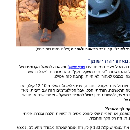
תי לאוכל". קרן לפני הדיאטה ולאחריה
(צילום: מגנט בזמן אמת)
מאחורי הררי שומן"
דה מגיל צעיר במיוחד עם
, ונשאבה למעגל הקסמים של
עודף משקל
 ההתבגרות. "הייתי במשקל תקין", היא מספרת, "אבל בראש
. במבט לאחור, לא הייתי קרובה לזה אפילו.
"מהלחץ של הבגרויות ולהיות מקובל בחברה, פניתי לאכול. העליתי 12-10 קילו, ואז
 הראשונה. הורדתי הכל, אבל הקילוגרמים חזרו עם ריבית. מאז
 המצב, לעשות ניסיון כושל להוריד במשקל - ואחרי שנה או חודש
ש".
קה לך האוכל?
ופנם, אז הפנייה שלי לאוכל מסיבות רגשיות הלכה וגברה. פניתי
ות, וזה רק הלך והחמיר.
"בגיל 33 מצאתי את עצמי שוקלת 133 קילו, וזה אומר שאתה מבודד מהעולם, נמצא