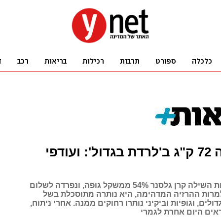
קרן רזתה 72 ק"ג ב'לרדת בגדול': ועודפי
לעיני המצלמות השילה קרן גלסנר 54% ממשקל גופה, ונפרדה לשלום
קילו. למרות ההרזיה המדהימה, היא נותרה מתוסכלת בשל
ולים, וגופיות וביקיני נותרו רחוקים ממנה. אחרי ניתוח,
אים היום אחרת לגמרי