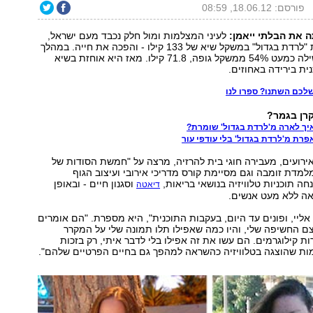
פורסם: 18.06.12, 08:59
 את הבלתי ייאמן:
לעיני המצלמות ומול חלק נכבד מעם ישראל,
היא הגיעה לחוות "לרדת בגדול" במשקל שיא של 133 קילו - והפכה את חייה. במהלך
התוכנית היא השילה כמעט 54% ממשקל גופה, 71.8 קילו. מאז היא אוחזת בשיא
ית בירידה באחוזים.
שלכם השתנו? ספרו לנו
רן בגמר?
ירועים, מעבירה חוגי בית להרזיה, מרצה על "חמשת הסודות של
מלמדת זומבה וגם מסיימת קורס מדריכי אירובי ועיצוב הגוף
מנחה תוכניות טלוויזיה בנושאי בריאות,
וסגנון חיים - ובאופן
דיאטה
אה ללא מעט אנשים.
 אליי, ופונים עד היום, בעקבות התוכנית", היא מספרת. "הם אומרים
ם החשיפה שלי, והיו כמה שאפילו תלו תמונה שלי על המקרר
ות קילוגרמים. הם עשו את זה אפילו בלי לדבר איתי, רק בזכות
מות שהוצגה בטלוויזיה כהשראה למהפך גם בחיים הפרטיים שלהם".