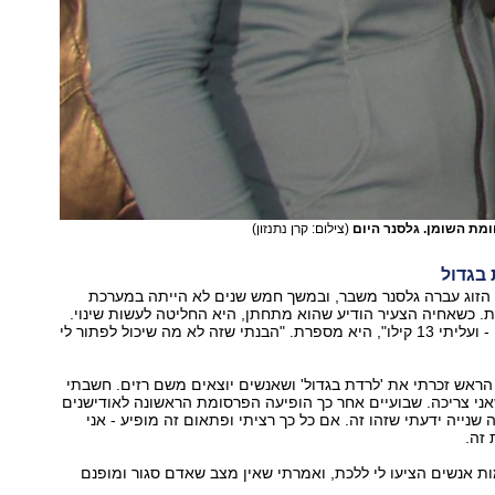
מת השומן. גלסנר היום
(צילום: קרן נתנזון)
בגדול
 הזוג עברה גלסנר משבר, ובמשך חמש שנים לא הייתה במערכת
. כשאחיה הצעיר הודיע שהוא מתחתן, היא החליטה לעשות שינוי.
"התחלתי דיאטה - ועליתי 13 קילו", היא מספרת. "הבנתי שזה לא מה שיכול לפתור לי
ראש זכרתי את 'לרדת בגדול' ושאנשים יוצאים משם רזים. חשבתי
ני צריכה. שבועיים אחר כך הופיעה הפרסומת הראשונה לאודישנים
שנייה ידעתי שזהו זה. אם כל כך רציתי ופתאום זה מופיע - אני
זה.
ות אנשים הציעו לי ללכת, ואמרתי שאין מצב שאדם סגור ומופנם