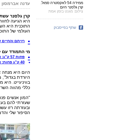
ממידה 54 לאקסטרה סמול.
עדנה אברמסון
קרן גלסנר היום
צילום: מגנט בזמן אמת
קרן גלסנר עשתה
שתף בפייסבוק
העולמי של התוכנ
רזיתם והחיים 
מי התמודד עם ק
פחות 57 ק"ג: איך לארה מ'לרדת בגדול' שומרת?
40 ק"ג פחות: אפרת מ'לרדת בגדול' בלי עודפי עור
היום היא מנחה א
היורדת בגדול", 
בוויניגייט. היא 
כללי מהווה השר
"המון אנשים פנו
שעזרתי להם בעצ
ובעזרתה רזו עשר
הסיפור שלי והד