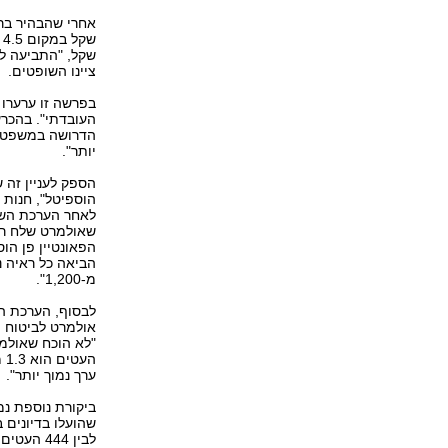
שקל, "התביעה לא
ציינו השופטים.
בפרשה זו ערערו 
העובדתי". בהכרע
יותר".
הספק לעניין זה 
הוספיטל", חנות 
שאולמרט שלח רק
הפאונטיין פן ה
הביאה כל ראיה נ
מ-1,200".
לבסוף, הערכת ה
אולמרט לביטוח ה
"לא הוכח שאולמר
הע
ערך נמוך יותר".
ביקורת נוספת נ
לבין 444