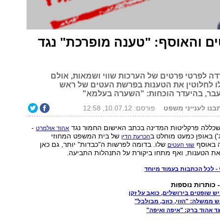
ם והאוסף: "טענה מופרכת" נגד
דה לפרטי פרטים של הערכות שווי ושמאות, אולם
 לחלוטין את הטענות בפרשת העטים של ראש
ר, בהיעדר הוכחות: "השערה בעלמא"
בנו לענייני משפט
פורסם: 10.07.12, 12:58
ללה פרקליטות המדינה בכתב האישום החמור נגד
-
אהוד אולמרט
) באופן כמעט מוחלט ב
של בית המשפט המחוזי
הכרעת הדין
ה באוסף
שלו. בדומה לפרשות ה"כבדות" יותר, גם כאן
שווי העטים
את הטענות, ואף מתחו ביקורת על התנהלות התביעה.
 - לכל הכתבות בעמוד מיוחד
- כותרות נוספות
ש שופטים בירושלים, כואב על זקן
 ממשלה: "הזוי, כוזב, מבולבל"
ד אהוד ברק: "איפה ואיפה"