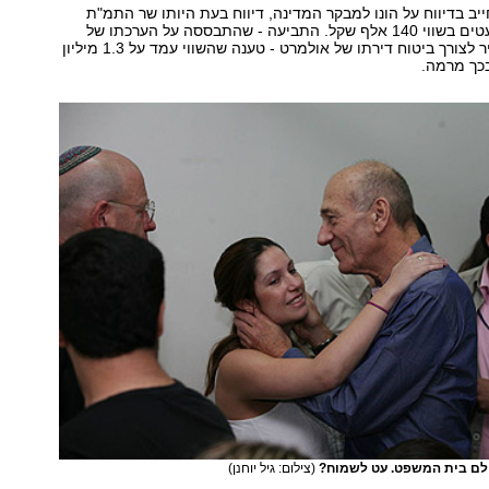
יב בדיווח על הונו למבקר המדינה, דיווח בעת היותו שר התמ"ת
שברשותו אוסף עטים בשווי 140 אלף שקל. התביעה - שהתבססה על הערכתו של
השמאי יורם ברייר לצורך ביטוח דירתו של אולמרט - טענה שהשווי עמד על 1.3 מיליון
בכך מרמה.
ולם בית המשפט. עט לשמוח?
(צילום: גיל יוחנן)