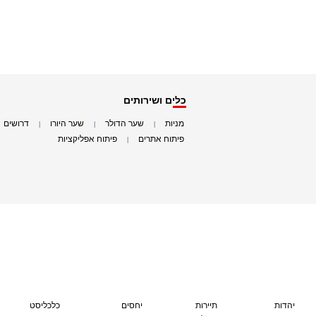
כלים ושירותים
מניות
שער הדולר
שער היורו
דרושים
|
|
|
|
פיתוח אתרים
פיתוח אפליקציות
|
|
יהדות
תיירות
יחסים
כלכליסט