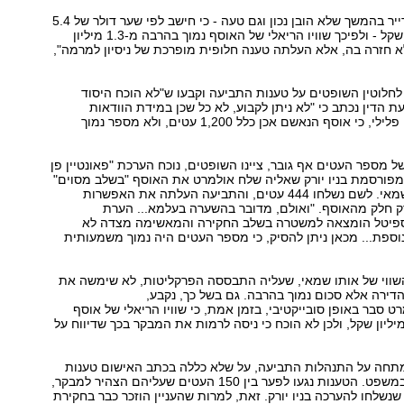
אחרי שהבהיר ברייר בהמשך שלא הובן נכון וגם טעה - כי חישב לפי שער דולר של 5.4
שקל במקום 4.5 שקל - ולפיכך שוויו הריאלי של האוסף נמוך בהרבה מ-1.3 מיליון
 חזרה בה, אלא העלתה טענה חלופית מופרכת של ניסיון למרמה",
לחלוטין השופטים על טענות התביעה וקבעו ש"לא הוכח היסוד
ת הדין נכתב כי "לא ניתן לקבוע, לא כל שכן במידת הוודאות
הדרושה במשפט פלילי, כי אוסף הנאשם אכן כלל 1,200 עטים, ולא מספר נמוך
של מספר העטים אף גובר, ציינו השופטים, נוכח הערכת "פאונטיין פן
מפורסמת בניו יורק שאליה שלח אולמרט את האוסף "בשלב מסוים"
לאחר הערכת השמאי. לשם נשלחו 444 עטים, והתביעה העלתה את האפשרות
 חלק מהאוסף. "ואולם, מדובר בהשערה בעלמא... הערת
וספיטל הומצאה למשטרה בשלב החקירה והמאשימה מצדה לא
וספת... מכאן ניתן להסיק, כי מספר העטים היה נמוך משמעותית
שווי של אותו שמאי, שעליה התבססה הפרקליטות, לא שימשה את
דירה אלא סכום נמוך בהרבה. גם בשל כך, נקבע,
ט סבר באופן סובייקטיבי, בזמן אמת, כי שוויו הריאלי של אוסף
טים הוא 1.3 מיליון שקל, ולכן לא הוכח כי ניסה לרמות את המבקר בכך שדיווח על
מתחה על התנהלות התביעה, על שלא כללה בכתב האישום טענות
שהועלו בדיונים במשפט. הטענות נגעו לפער בין 150 העטים שעליהם הצהיר למבקר,
 העטים שנשלחו להערכה בניו יורק. זאת, למרות שהעניין הוזכר כבר בחקירת