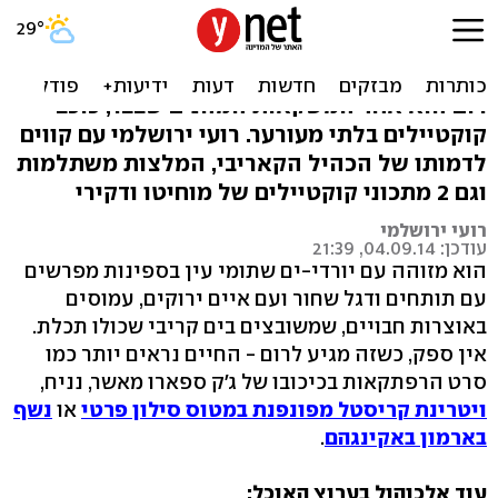
רגל מעץ: הכל על רום
אינספור פיראטים לאורך ההיסטוריה לא טועים:
רום הוא אחד המשקאות המהנים שבבר, כוכב
קוקטיילים בלתי מעורער. רועי ירושלמי עם קווים
לדמותו של הכהיל הקאריבי, המלצות משתלמות
וגם 2 מתכוני קוקטיילים של מוחיטו ודקירי
רועי ירושלמי
עודכן: 04.09.14, 21:39
הוא מזוהה עם יורדי-ים שתומי עין בספינות מפרשים
עם תותחים ודגל שחור ועם איים ירוקים, עמוסים
באוצרות חבויים, שמשובצים בים קריבי שכולו תכלת.
אין ספק, כשזה מגיע לרום - החיים נראים יותר כמו
סרט הרפתקאות בכיכובו של ג'ק ספארו מאשר, נניח,
ויטרינת קריסטל מפונפנת במטוס סילון פרטי
או
נשף
בארמון באקינגהם
.
עוד אלכוהול בערוץ האוכל: