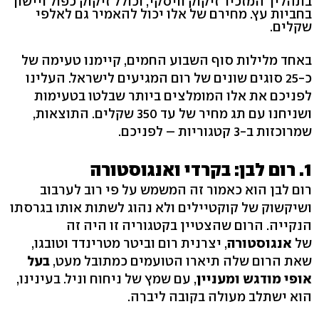
בתהליך המזכיר זיקוק וויסקי, וכולל זיקוק כפול ויישון
בחביות עץ. מחירם של אלו יכול להאמיר גם לאלפי
שקלים.
באחד מלילות סוף השבוע החמים, קיימנו טעימה של
כ-25 סוגים שונים של רום המגיעים לישראל. העלינו
לפניכם את אלו המומלצים ביותר שבלטו בטעימות
ושניחנו עם תג מחיר של עד 350 שקלים. התוצאות,
שמרוכזות ב-3 קטגוריות – לפניכם.
1. רום לבן: בקרדי ואנגוסטורה
רום לבן הוא כאמור זה המשמש על פי רוב לערבוב
ושיקשוק של קוקטיילים ולא נהוג לשתות אותו בגרסתו
הנקייה. הרום שהצטיין בקטגוריה זו היה זה
של
אנגוסטורה
, יצרנית רום וביטר מטרינדד וטובגו,
שאת הרום שלה תיארו הטועמים כמתובל מעט,
בעל
אופי מודגש ומעניין
, עם שמץ של ניחוח וניל. בעינינו,
הוא ישתלב מעולה בקובה ליברה.