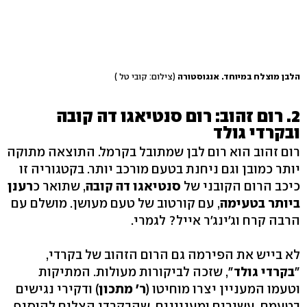
הלבן מוצלח במיוחד. אנגוסטורה
(צילום: קובי טל )
2. רום זהוב: רום סנטיאגו דה קובה
ובקרדי גולד
רום זהוב הוא רום לבן שמתובל בקרמל. התוצאה מתוקה
יותר כמובן וגם ניחנת בטעם מורכב יותר. בקטגוריה זו
כיכב הרום הקובני של
סנטיאגו דה קובה
, שתואר כ
רענן
ביותר בטעימה
,
עם קורטוב של טעם מעושן. מושלם עם
הרבה קרח וג'ינג'ר אייל? לגמרי.
לא בייש את הפירמה גם הרום הזהוב של בקרדי,
"
בקרדי גולד
", שזכה לביקורות מעולות. המתיקות
וטעמו המעניין יצרו מוחיטו (
ר' מתכון
) ודקירי נגישים
בטעמם, עשירים ומעניינים, שהבקרדי הצליח להוסיף