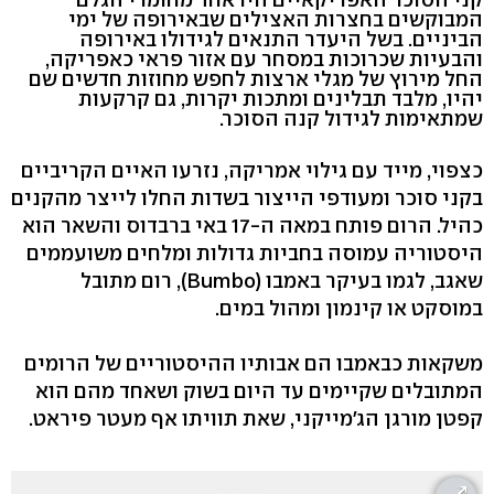
המבוקשים בחצרות האצילים שבאירופה של ימי
הביניים. בשל היעדר התנאים לגידולו באירופה
והבעיות שכרוכות במסחר עם אזור פראי כאפריקה,
החל מירוץ של מגלי ארצות לחפש מחוזות חדשים שם
יהיו, מלבד תבלינים ומתכות יקרות, גם קרקעות
שמתאימות לגידול קנה הסוכר.
כצפוי, מייד עם גילוי אמריקה, נזרעו האיים הקריביים
בקני סוכר ומעודפי הייצור בשדות החלו לייצר מהקנים
כהיל. הרום פותח במאה ה-17 באי ברבדוס והשאר הוא
היסטוריה עמוסה בחביות גדולות ומלחים משועממים
שאגב, לגמו בעיקר באמבו (Bumbo), רום מתובל
במוסקט או קינמון ומהול במים.
משקאות כבאמבו הם אבותיו ההיסטוריים של הרומים
המתובלים שקיימים עד היום בשוק ושאחד מהם הוא
קפטן מורגן הג'מייקני, שאת תוויתו אף מעטר פיראט.