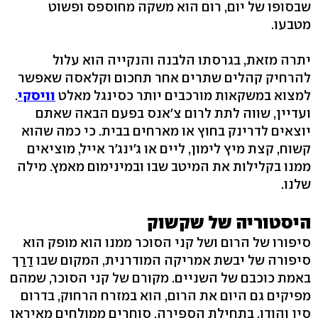
שבסופו של יום, רום הוא משקה מחוספס ופשוט
מטבעו.
יתרה מזאת, בגרסתו הלבנה והנקייה הוא עלול
להרחיק קהלים שתרים אחר תחכום וקלאסה שאפשר
למצוא במשקאות מורכבים יותר כסינגל מאלט
וויסקי
.
ועדיין, שווה לתת לרום צ'אנס בפעם הבאה שאתם
יוצאים לדרינק בחוץ או מארחים בבית. כי כמה שהוא
קשוח, קצת מיץ לימון, ליים או ג'ינג'ר אייל, מוציאים
ממנו בקלילות את המיטב שבו ובמינימום מאמץ. מילה
שלנו.
היסטוריה של שקשוק
סיפורו של הרום ושל קני הסוכר ממנו הוא מופק הוא
סיפורה של יבשת אמריקה המודרנית, המקום שבו דַרַך
באמת כוכבם של השניים. מקורם של קני הסוכר, שמהם
מפיקים גם היום את הרום, הוא במזרח הרחוק, בדרום
סין והודו. בתחילת הספירה, סוחרים ממולחים מאיראן