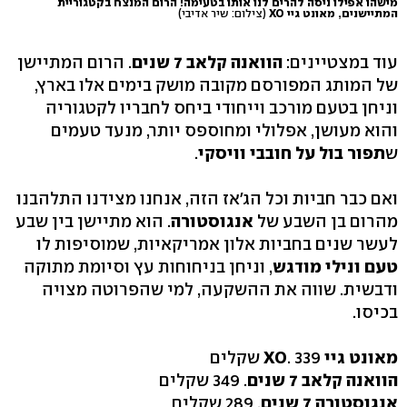
מישהו אפילו ניסה להרים לנו אותו בטעימה! הרום המנצח בקטגוריית
המתיישנים, מאונט גיי XO
(צילום: שיר אדיבי)
עוד במצטיינים:
הוואנה קלאב 7 שנים
. הרום המתיישן
של המותג המפורסם מקובה מושק בימים אלו בארץ,
וניחן בטעם מורכב וייחודי ביחס לחבריו לקטגוריה
והוא מעושן, אפלולי ומחוספס יותר, מנעד טעמים
ש
תפור בול על חובבי וויסקי
.
ואם כבר חביות וכל הג'אז הזה, אנחנו מצידנו התלהבנו
מהרום בן השבע של
אנגוסטורה
. הוא מתיישן בין שבע
לעשר שנים בחביות אלון אמריקאיות, שמוסיפות לו
טעם ונילי מודגש
, וניחן בניחוחות עץ וסיומת מתוקה
ודבשית. שווה את ההשקעה, למי שהפרוטה מצויה
בכיסו.
מאונט גיי XO
. 339 שקלים
הוואנה קלאב 7
שנים
. 349 שקלים
אנגוסטורה 7 שנים
. 289 שקלים