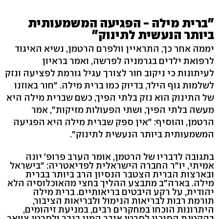
"ברית מילה - הפגיעה המשמעותית
ביותר הנעשית לתינוק"
יממה אחר כך, התראיין וולפרם הרטמן, נשיא האיגוד
לרפואת ילדים בגרמניה לפרשה, ואמר בראיון
לעיתונות כי ניקוב חור לצורך עגיל גורמת לפציעה ונזק
לשלמות גוף הילד, בדיוק כמו ברית מילה. "חור באוזנו
של התינוק הוא נזק בלתי הפיך, כשם שברית מילה היא
מעשה בלתי הפיך, ושתי הפעולות מזיקות", אמר
הרטמן, והוסיף: "אין ספק שברית מילה היא הפגיעה
המשמעותית ביותר הנעשית לתינוק".
בתגובה לדבריו של הרטמן, אומר הערב פרופ' יונה
אמיתי, יו"ר החברה הישראלית לפדיאטריה: "בישראל
ובארצות הברית הצטבר הנסיון הרב ביותר בברית
מילה. בארה"ב מתבצע ההליך בחצי מהאוכלוסיה הלא
יהודית, על רקע היבטים בריאותיים. ברית מילה
תורמת רבות לבריאות הנימול ולבריאות הציבור,
היתרונות הוכחו במחקרים רבים, במניעת זיהומים,
בהקטנת הסיכון לסרטן איבר המין בגבר ולסרטן צוואר