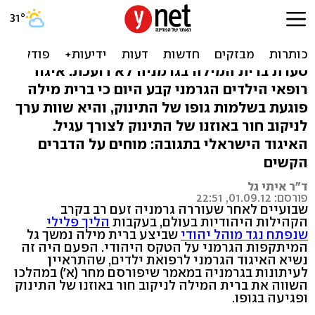
גרמניה: "ברית מילה פוגעת
בגוף כמו עגיל באוזן"
סערת ברית המילה בגרמניה לא דועכת: איגוד
רופאי הילדים הגרמני קבע היום כי ברית מילה
פוגעת בשלמות גופו של התינוק, והיא שוות ערך
לניקוב חור באוזנו של התינוק לצורך עגיל.
האיגוד הישראלי בתגובה: מוחים על הדברים
הקשים
ד"ר איתי גל
פורסם: 01.09.12, 22:51
שבועיים לאחר שעוררה גרמניה זעם רב בקרב
הקהילות היהודיות בעולם, בעקבות
הליך פלילי
שנפתח נגד מוהל יהודי
שביצע ברית מילה נמשך גל
המיתקפות הגרמני על הטקס היהודי. הפעם היה זה
נשיא האיגוד הגרמני לרפואת ילדים, שהתראיין
לעיתונות בגרמניה במאמר שיפורסם מחר (א') במהלכו
השווה את ברית המילה לניקוב חור באוזנו של התינוק
ופגיעה בגופו.