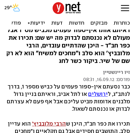
כפר חב"ד: יש מה לראות גם
לפני ימות המשיח
ראיתם אותו אין-ספור פעמים מכביש מס' 1 אבל
מעולם לא נכנסתם לבדוק מה יש שם: תכירו את
כפר חב"ד - היכן שהדתיים עובדים, הרבי
מלובביץ' הוא סלב ו"מחכים למשיח" הוא לא רק
שם של שיר. ביקור כשר לחג
זיו ריינשטיין
פורסם: 16.09.12, 08:31
כבר נסעתם אין-ספור פעמים על כביש מספר 1, בדרך
לנתב"ג, ל
ירושלים
או לתל אביב, וראיתם בניין גדול
מלבנים אדומות מביט עליכם אבל אף פעם לא עצרתם
לבדוק או נכנסתם לשאול.
תכירו את כפר חב"ד, היכן ש
הרבי מלובביץ'
הוא עדיין
סלב, התושבים חסידים אבל גם חקלאיים ו"מחכים