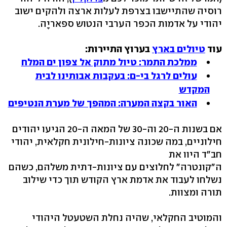
רוסיה שהתיישבו בצרפת לעלות ארצה ולהקים ישוב
יהודי על אדמות הכפר הערבי הנטוש ספאריָה.
עוד
טיולים בארץ
בערוץ התיירות:
ממלכת התמר: טיול מתוק אל צפון ים המלח
עולים לרגל בי-ם: בעקבות אבותינו לבית
המקדש
האור בקצה המערה: המהפך של מערת הנטיפים
אם בשנות ה-20 וה-30 של המאה ה-20 הגיעו יהודים
חילוניים, במה שכונה ציונות-חילונית חקלאית, יהודי
חב"ד היוו את
ה"קונטרה" לחלוצים עם ציונות-דתית משלהם, כשהם
נשלחו לעבוד את אדמת ארץ הקודש תוך כדי שילוב
תורה ומצוות.
והמוטיב החקלאי, שהיה נחלת השטעטל היהודי