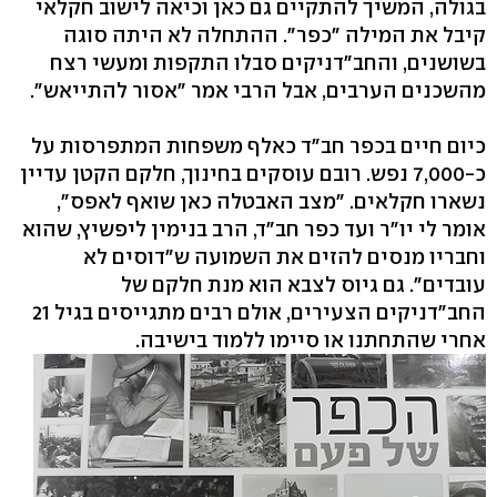
בגולה, המשיך להתקיים גם כאן וכיאה לישוב חקלאי
קיבל את המילה "כפר". ההתחלה לא היתה סוגה
בשושנים, והחב"דניקים סבלו התקפות ומעשי רצח
מהשכנים הערבים, אבל הרבי אמר "אסור להתייאש".
כיום חיים בכפר חב"ד כאלף משפחות המתפרסות על
כ-7,000 נפש. רובם עוסקים בחינוך, חלקם הקטן עדיין
נשארו חקלאים. "מצב האבטלה כאן שואף לאפס",
אומר לי יו"ר ועד כפר חב"ד, הרב בנימין ליפשיץ, שהוא
וחבריו מנסים להזים את השמועה ש"דוסים לא
עובדים". גם גיוס לצבא הוא מנת חלקם של
החב"דניקים הצעירים, אולם רבים מתגייסים בגיל 21
אחרי שהתחתנו או סיימו ללמוד בישיבה.