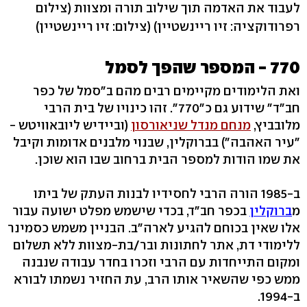
לעבוד את האדמה תוך שילוב תורה ומצוות (צילום
רפרודוקציה: זיו ריינשטיין)
(צילום: זיו ריינשטיין)
770 - המספר שהפך לסמל
ואת הלימודים מקיימים רבים מהם ב"סמל של כפר
חב"ד" שידוע גם כ"770". זהו כינויו של בית הרבי
מלובביץ,
מנחם מנדל שניאורסון
(וביידיש ליובאוויטש -
"עיר האהבה") בברוקלין, שבנוי מלבנים אדומות וקיבל
את שמו הודות למספר הבית ברחוב שבו הוא שוכן.
ב-1985 הורה הרבי לחסידיו לבנות העתק של ביתו
מ
ברוקלין
בכפר חב"ד, בכדי שישמש מפלט ישועה עבור
אלו שאין בכוחם להגיע לארה"ב. הבניין משמש כסמינר
ללימודי דת, אתר לחתונות ובר/בת-מצוות ללא תשלום
ומקום התייחדות עם הרבי וזכרו בחדר עבודה שנבנה
ממש כפי שהשאיר אותו הרב, עת החזיר נשמתו לבורא
ב-1994.