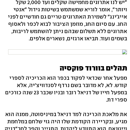
"יש לנו אתרוגים מחמישה שקלים ועד 2,000 שקל
ויותר", אומר לוריא שמשתמש בשיטות גידול "אנטי
אייג'ינג" לשמירת האתרוגים טריים גם חודשיים לפני
החג. עם סיום החג, מוזמן הציבור לבוא לכפר ולאסוף
אתרוגים ללא תשלום שבהם ניתן להשתמש לריבות,
בשמים ועוד. תביאו ארגזים, נשארים אלפים.
תהלים בוורוד פוקסיה
מפעל אחר שכדאי לפקוד בכפר הוא הכריכיה לספרי
קודש. לא, לא מדובר בשם נרדף לסנדוויצ'יה, אלא
במפעל חייו של דניאל רובר ובניו שכבר 23 שנה כורכים
ספרי דת.
את מלאכת הכריכה למד דניאל במיניסוטה, ממנה הוא
מגיע, ובקריירה הקודמת שלו היה גוי שלחם במלחמת
וייטנאם. הוא התוודע ליהדות, התגייר והפך לחב"דניק