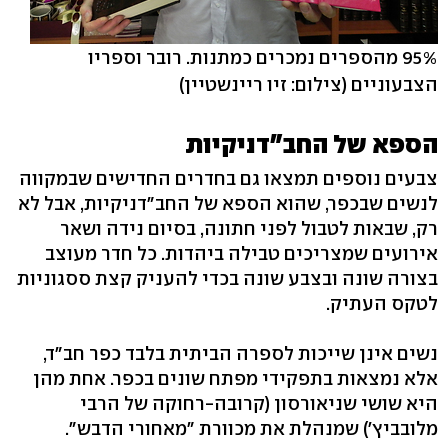
95% מהספרים נמכרים כמתנות. רובר וספריו
הצבעוניים
(צילום: זיו ריינשטיין)
הספא של החב"דניקיות
צבעים נוספים תמצאו גם בחדרים החדישים שבמקווה
לנשים שבכפר, שהוא הספא של החב"דניקיות, אבל לא
רק, שבאות לטבול לפני חתונה, בסיום נידה ושאר
אירועים שמצריכים טבילה ביהדות. כל חדר מעוצב
בצורה שונה ובצבע שונה בכדי להעניק קצת ססגוניות
לטקס העתיק.
נשים אינן שייכות לספרה הביתית בלבד כפר חב"ד,
אלא נמצאות בתפקידי מפתח שונים בכפר. אחת מהן
היא שושי שניאורסון (קרובה-רחוקה של הרבי
מלובביץ') שמנהלת את מכוורת "מאחורי הדבש".