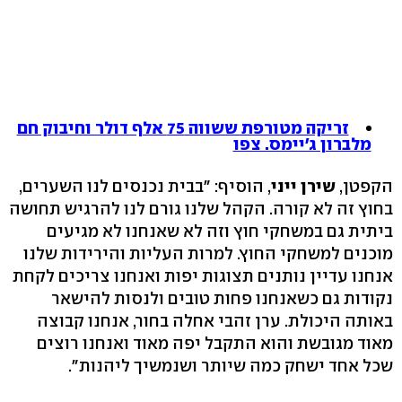
זריקה מטורפת ששווה 75 אלף דולר וחיבוק חם
מלברון ג'יימס. צפו
הקפטן,
שירן ייני
, הוסיף: "בבית נכנסים לנו השערים,
בחוץ זה לא קורה. הקהל שלנו גורם לנו להרגיש תחושה
ביתית גם במשחקי חוץ וזה לא שאנחנו לא מגיעים
מוכנים למשחקי החוץ. למרות העליות והירידות שלנו
אנחנו עדיין נותנים תצוגות יפות ואנחנו צריכים לקחת
נקודות גם כשאנחנו פחות טובים ולנסות להישאר
באותה היכולת. ערן זהבי אחלה בחור, אנחנו קבוצה
מאוד מגובשת והוא התקבל יפה מאוד ואנחנו רוצים
שכל אחד ישחק כמה שיותר ושנמשיך ליהנות".