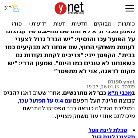
אוסקר: "לא מאה אחוז
מרוצה, יש מה לשפר"
מאמן מכבי ת"א לא התרשם מה-0:4 של קבוצתו
על הפועל עכו והוסיף: "יש הבדל גדול לצערי
לעומת משחקי החוץ, שם אנחנו לא מבקיעים כמו
בבית". הקפטן ייני: "צריכים לקחת נקודות גם
כשאנחנו לא טובים כמו היום". שמעון הדרי: "יש
מקום לדאגה, אני לא מתפטר"
ynet ספורט
פורסם: 26.01.13, 19:27
ב
מכבי ת"א
כבר לא מתרגשים.
אחרי ששוב דאגו להביס
קבוצה מליגת העל, הפעם
עם 0:4 על הפועל עכו
,
במוליכת הטבלה כנראה כבר הפסיקו להתרשם
מיכולתם אחרי עוד משחק מצויין.
טבלת ליגת העל
תקצירי ליגת העל