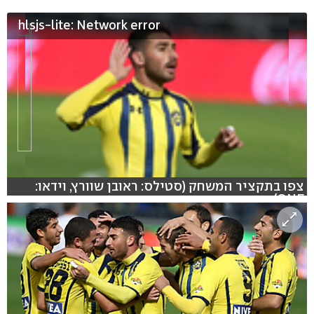
hlsjs-lite: Network error
צפו בתקציר המשחק (סטילס: ראובן שוורץ, וידאו:
ONE)