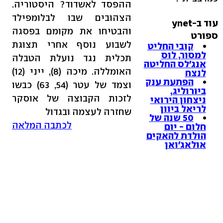
ההפסד לאשדוד? היסטוריה.
הצהובים שבו לבלומפילד
עוד ב-ynet
והבטיחו את מקומם בפסגה
ספורט
לשבוע נוסף אחרי תצוגת
קובי החליט
למסור, לוס
תכלית נגד נועלת הטבלה
אנג'לס החליטה
האומללה. מיכה (8), ייני (12)
לנצח
הפתעת ענק
וצמד של עטר (54, 63) כבשו
ביורוליג,
לזכות הקבוצה של אוסקר
ניצחון הירואי
לריאל ביוון
שחזרה לעצמה ובגדול
50 שנה של
לכתבה המלאה
חלום - יום
הולדת להאקים
אולאג'ואן