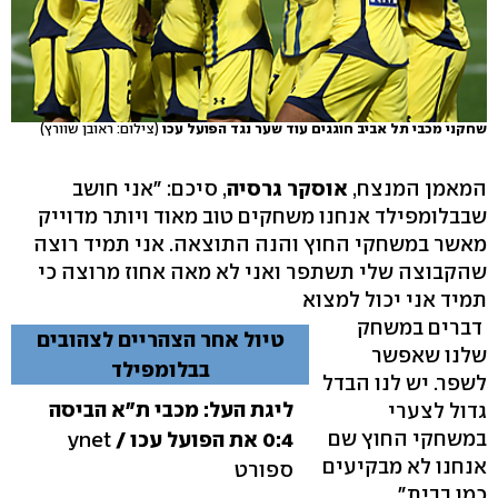
שחקני מכבי תל אביב חוגגים עוד שער נגד הפועל עכו
(צילום: ראובן שוורץ)
המאמן המנצח,
אוסקר גרסיה
, סיכם: "אני חושב
שבבלומפילד אנחנו משחקים טוב מאוד ויותר מדוייק
מאשר במשחקי החוץ והנה התוצאה. אני תמיד רוצה
שהקבוצה שלי תשתפר ואני לא מאה אחוז מרוצה כי
תמיד אני יכול למצוא
דברים במשחק
טיול אחר הצהריים לצהובים
שלנו שאפשר
בבלומפילד
לשפר. יש לנו הבדל
ליגת העל: מכבי ת"א הביסה
גדול לצערי
במשחקי החוץ שם
0:4 את הפועל עכו /
ynet
אנחנו לא מבקיעים
ספורט
כמו בבית".