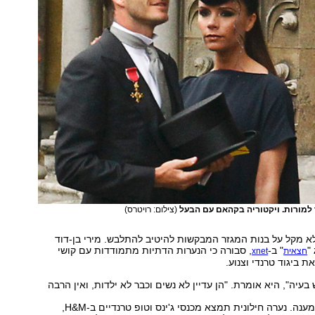
 למורות. ויקטוריה בקהאם עם הבעל
(צילום: רויטרס)
א מקל על בנות המגזר המבקשות להיטיב להתלבש. מירי בן-דוד
"
" ב-
, סבורה כי הנערות הדתיות מתמודדות עם קושי
חצאית
xnet
ת ביגוד טרנדי וצנוע.
בעיה", היא אומרת. "הן עדיין לא נשים וכבר לא ילדות, ואין הרבה
שמספקות את המענה. נערה חילונית תמצא מכנסי ג'ינס וטופ טרנדיים ב-H&M,