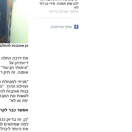
להן שוק אופנה. מירי בן-דוד
ליוי
צילום: ישראל ברדוגו
שתף בפייסבוק
הן אוהבות להתלבש,
את דרכה החלה ב
דיווחיהן על
"עימותי הביגוד"
אופנה, זה תיק רצי
"פניתי למנהלת 
תחילת הדרך. "הן
בנות אוהבות להת
לעשות את האבחנה
יפה או לא".
אפשר כבר לקרו
"כן, זה בדיוק כ
למה שמתאים לנו.
את היותר ליברלי