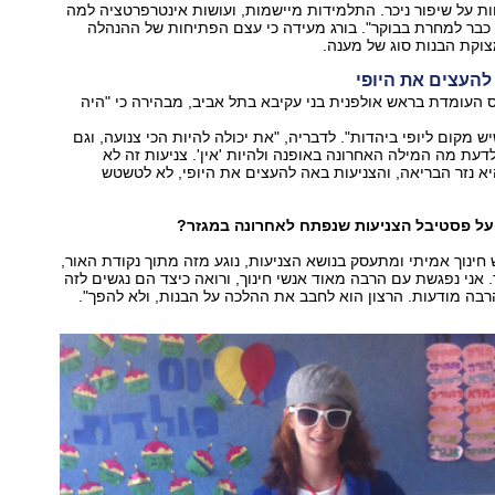
ת על שיפור ניכר. התלמידות מיישמות, ועושות אינטרפרטציה למה
כבר למחרת בבוקר". בורג מעידה כי עצם הפתיחות של ההנהלה
צוקת הבנות סוג של מענה.
להעצים את היופי
 העומדת בראש אולפנית בני עקיבא בתל אביב, מבהירה כי "היה
 מקום ליופי ביהדות". לדבריה, "את יכולה להיות הכי צנועה, וגם
לדעת מה המילה האחרונה באופנה ולהיות 'אין'. צניעות זה לא
א נזר הבריאה, והצניעות באה להעצים את היופי, לא לטשטש
על פסטיבל הצניעות שנפתח לאחרונה במגזר?
 חינוך אמיתי ומתעסק בנושא הצניעות, נוגע מזה מתוך נקודת האור,
 אני נפגשת עם הרבה מאוד אנשי חינוך, ורואה כיצד הם נגשים לזה
רבה מודעות. הרצון הוא לחבב את ההלכה על הבנות, ולא להפך".