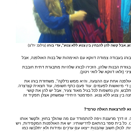
 אבל קשה להן להבחין בין צנוע ללא צנוע", עדי בורג
(צילום: יח"צ)
ורג בעבודה צמודה דווקא עם האימהות של בנות האולפנה, אבל
 בגזרת הבנות שלהן, הזכירו לבורג שלהיות מתבגרת דתית חובבת
ני (ולאו דווקא של לואי ויטון).
אולפנה אחת עם ההצעה, והיא ממש נדלקה", משחזרת בורג את
 די מיואשות לפעמים. עוד פעם כתף חשופה, עוד חצאית קצרצרה.
לבש, והן נחשפות לכל בגיל מאוד צעיר, אבל יש להן את קושי
 בין צנוע ללא צנוע. הפרמטר היחידי שמשחק אצלן תפקיד זה
א להרצאות האלה טרנד?
כה. זו דרך מרעננת ויפה להתמודד עם מה שהולך בחוץ, ולקשר אותו
 כל בית ספר בהתאם לדרישותיו: יש את האולפנות המקפידות, ויש
ות. לכולן חשוב שהבנות ייצאו עם ערכים ומידות ולא יתלבשו כמו