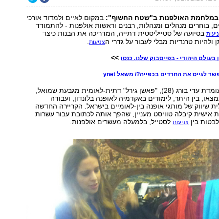
מלחמת האולפנות ב"שטח החשוף":
במקום לאיים ולמדוד אורכי
, בוחרים מנהלים ומנהלות, רבנים וראשות אולפנות - להתמודד
בסיועה של סטייליסטית דתייה, המדריכה את הבנות כיצד
יעות
ולהיות טרנדיות מבלי לעבור על גדרי ה
.
צניעות
>>
בעולם היהודי - בפייסבוק שלנו. כנסו
 לגייס את החרדים בכפייה?/ משאל ynet
מאחורי היוזמה עומדת עדי בורג (28), "פאשן גירל" דתית-לאומית מגבעת שמואל,
או, בין היתר, לימודים באקדמיה לאופנה בלונדון, ועבודה
לית שיווק של מותגי אופנה בין-לאומיים בישראל. הקריירה החדשה
 אישית קיבלה טוויסט מעניין, שהפך אותה לכתובת עבור עשרות
טות בין
לסטייל, בלמעלה מעשרים אולפנות.
צניעות