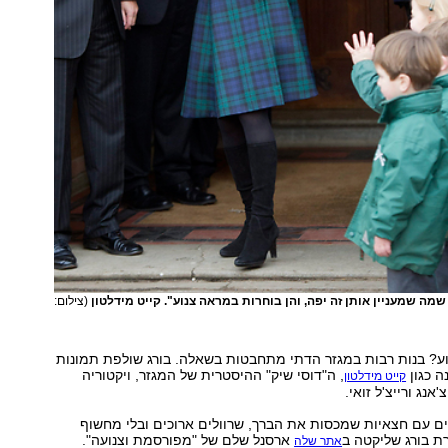
ה שמעניין אותן זה יפה, והן בוחרות במראה צנוע". קייט מידלטון
(צילום:
וע? בנות רבות במגזר הדתי מתחבטות בשאלה. בורג שולפת תמונות
ה כגון
, ה"דוסי שיק" ההיסטרית של המגזר, ויקטוריה
קייט מידלטון
נג ורייצ'ל זואי.
ים עם חצאיות שמכסות את הברך, שרוולים ארוכים ובלי מחשוף
ת בורג שליקטה ב
ארסנל שלם של "מפורסמת וצנועה".
אתר שלה