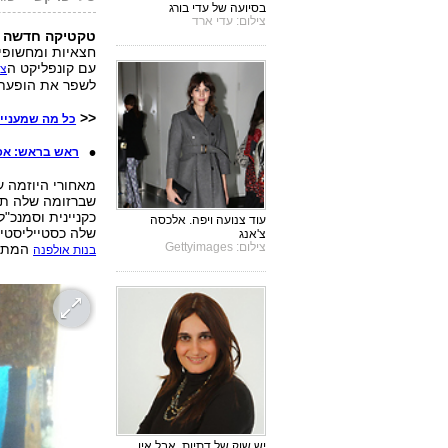
בסיועה של עדי בורג
צילום: עדי ארד
טקטיקה חדשה ב
חצאיות ומחשופים
עם קונפליקט ה
צנ
לשפר את הופעתן 
<<
כל מה שמעניין 
ראש בראש: אפשר
שברזומה שלה תמצ
כקניינית וסמנכ"
עוד צנועה ויפה. אלכסה
שלה כסטייליסטית
צ'אנג
צילום: Gettyimages
המתלב
בנות אולפנה
יש שוק של דתיות, אבל אין