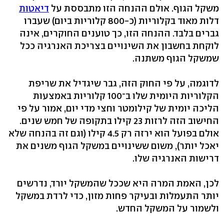
משקל הגוף. אולם ההנחה הזו מתבססת על
דיאטות
דלות מאוד בקלוריות (כ-800 קלוריות ביום) שעברו
גברים בלבד. ההנחה הזו, כך טוענים החוקרים, אינה
לוקחת בחשבון את השינויים בצריכת האנרגיה ככל
שמשקל הגוף משתנה.
לדוגמה, על פי החוק הזה, גבר שיגדיל את שריפת
הקלוריות היומית שלו ב־100 קלוריות באמצעות
הליכה יומית של קילומטר וחצי מדי יום, אמור על פי
החישוב הזה לרזות 23 קילו בתקופה של חמש שנים.
אולם בפועל הוא ירזה רק ‭4.5‬ קילו (וגם זה בהנחה שלא
יאכל יותר‭,(‬ משום ששינויים במשקל הגוף משנים את
דרישות האנרגיה שלו.
לכן, האמת המרה היא שככל שהמשקל יורד, נדרשים
יותר התעמלות ובעיקר פחות מזון, כדי לרדת במשקל
ולשמור על המשקל החדש.