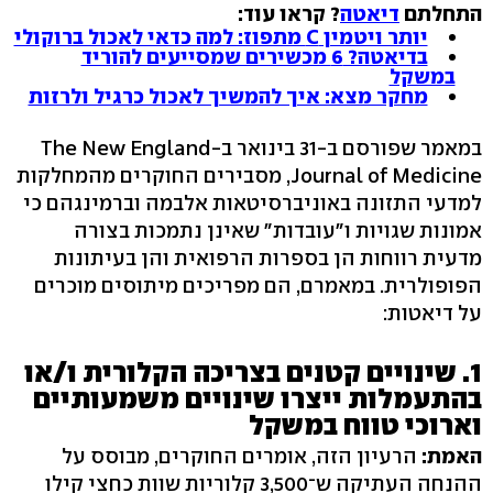
התחלתם
דיאטה
? קראו עוד:
יותר ויטמין C מתפוז: למה כדאי לאכול ברוקולי
בדיאטה? 6 מכשירים שמסייעים להוריד
במשקל
מחקר מצא: איך להמשיך לאכול כרגיל ולרזות
במאמר שפורסם ב-31 בינואר ב-The New England
Journal of Medicine, מסבירים החוקרים מהמחלקות
למדעי התזונה באוניברסיטאות אלבמה וברמינגהם כי
אמונות שגויות ו"עובדות" שאינן נתמכות בצורה
מדעית רווחות הן בספרות הרפואית והן בעיתונות
הפופולרית. במאמרם, הם מפריכים מיתוסים מוכרים
על דיאטות:
1. שינויים קטנים בצריכה הקלורית ו/או
בהתעמלות ייצרו שינויים משמעותיים
וארוכי טווח במשקל
האמת:
הרעיון הזה, אומרים החוקרים, מבוסס על
ההנחה העתיקה ש־‭3,500‬ קלוריות שוות כחצי קילו