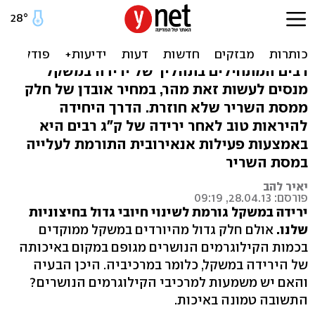
איכות ולא כמות: לרדת
במשקל בלי לפגוע בגוף
רבים המתחילים בתהליך של ירידה במשקל
מנסים לעשות זאת מהר, במחיר אובדן של חלק
ממסת השריר שלא חוזרת. הדרך היחידה
להיראות טוב לאחר ירידה של ק"ג רבים היא
באמצעות פעילות אנאירובית התורמת לעלייה
במסת השריר
יאיר להב
פורסם: 28.04.13, 09:19
ירידה במשקל גורמת לשינוי חיובי גדול בחיצוניות
שלנו.
אולם חלק גדול מהיורדים במשקל ממוקדים
בכמות הקילוגרמים הנושרים מגופם במקום באיכותה
של הירידה במשקל, כלומר במרכיביה. היכן הבעיה
והאם יש משמעות למרכיבי הקילוגרמים הנושרים?
התשובה טמונה באיכות.