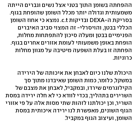
ההפחתה בשומן התוך בטני אצל נשים וגברים הייתה
משמעותית וגדולה יותר מכלל השומן שהופחת בגוף.
בסריקת ה-DEXA ובדיקות c.t. נמצא כי אחוז השומן
הכללי בבטן, והויסרלי- זה המצוי סביב האיברים
הפנימיים בבטן ומעלה סיכון להתפתחות מחלות,
הופחת באופן משמעותי לעומת אזורים אחרים בגוף.
הפחתה זו בעלת השפעה מיטיבה על מגוון מחלות
כרוניות.
היכולת שלנו כיום לאבחן את איכותה של הירידה
במשקל, כלומר, כמות השומן שאיבדנו מתוך סך
הקילוגרמים שירדו, ובמקביל, לאבחן את מצבם של
השרירים בתהליך, בכדי לוודא כי לא חלה ירידה במסת
השריר, וכן יכולתנו לזהות שתי מסות אלה על פי אזורי
הגוף השונים, מאפשרת לנו ירידה איכותית במסת
השומן, ועיצוב הגוף במקביל.