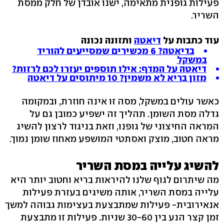
פעילות גופנית מתאימה, ישנו אובדן של חלק ממסת
השריר.
עוד כתבות על
דיאטה
ותזונה נכונה
בדיאטה? 6 מכשירים שמסייעים להוריד
במשקל
דיאטה על המדף: אילו תוספים יעזרו לכם לרזות?
מזון בריא לא משמין? 10 מיתוסים על דיאטה
כאשר עולים במשקל, מסה זו אינה חוזרת, ובמקומה
גדלה מסת השומן. תהליך זה ישפיע כמובן גם על
המראה החיצוני של גופנו, וזאת בניגוד לרצון להשיג
מראה חטוב, מוצק ואסתטי המושפע מאחוז שומן נמוך.
להשיג עלייה במסת השריר
מה שיתרום לגוף שלנו להיראות בריא וחטוב יותר היא
עלייה במסת השריר, אותה משיגים בעזרת פעילות
אנאירובית- פעילות שמתבצעת בעצימות גבוהה למשך
זמן קצר הנע בין 30-60 שניות. פעילות זו מתבצעת