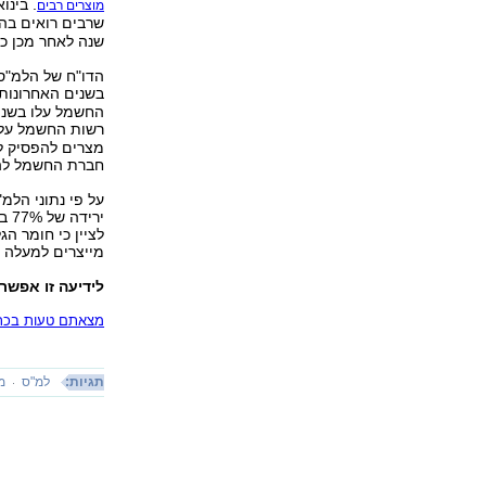
. בינואר 2011 הובילו ההתייקרויות הל
מוצרים רבים
שרבים רואים בה,
שנה לאחר מכן כת
הדו"ח של הלמ"ס 
בשנים האחרונות
רשות החשמל על
מצרים להפסיק ל
חברת החשמל להש
לציין כי חומר ה
מייצרים למעלה 
לידיעה זו אפשר
מצאתם טעות בכתב
תגיות:
למ"ס
מ