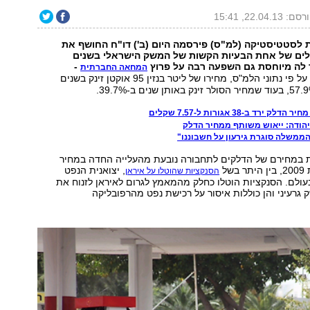
ם: 22.04.13, 15:41
לסטטיסטיקה (למ"ס) פירסמה היום (ב') דו"ח החושף את
ים של אחת הבעיות הקשות של המשק הישראלי בשנים
 לה מיוחסת גם השפעה רבה על פרוץ
-
המחאה החברתית
על פי נתוני הלמ"ס, מחירו של ליטר בנזין 95 אוקטן זינק בשנים
ירד ב-38 אגורות ל-7.57 שקלים
 יהודה: ייאוש משותף ממחיר הדלק
הממשלה סוגרת גירעון על חשבוננו"
 במחירם של הדלקים לתחבורה נובעת מהעלייה החדה במחיר
של
, יצואנית הנפט
הסנקציות שהוטלו על איראן
עולם. הסנקציות הוטלו כחלק מהמאמץ לגרום לאיראן לזנוח את
 גרעיני והן כוללות איסור על רכישת נפט מהרפובליקה