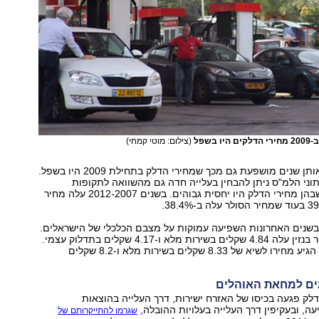
בשפל
(צילום: מוטי קמחי)
העלייה החדה באותן שנים מושפעת גם מכך שמחירי הדלק בתחילת 2009 היו בשפל.
תוני הלמ"ס ניתן להבחין בעלייה חדה גם מהשוואה לתקופות
מוקדמות יותר, שבהן מחירי הדלק היו יחסית גבוהים. בשנים 2012-2007 עלה מחיר
בשנים האחרונות השפיעה עמוקות על מצבם הכלכלי של הישראלים.
בינואר 2009 ליטר בנזין עלה 4.84 שקלים בשירות מלא ו-4.17 שקלים בתדלוק עצמי.
בספטמבר 2012 הגיע מחירו לשיא של 8.33 שקלים בשירות מלא ו-8.2 שקלים
ם למחאת האוהלים
לק פגעה בכיסו של האזרח ישירות, דרך העלייה בהוצאות
עה, ובעקיפין דרך העלייה בעלויות ההובלה,
שגרמו להתייקרותם של