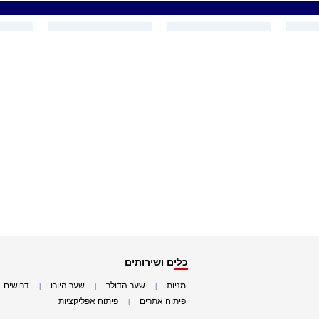
כלים ושירותים
מניות
שער הדולר
שער היורו
דרושים
|
|
|
|
פיתוח אתרים
פיתוח אפליקציות
|
|