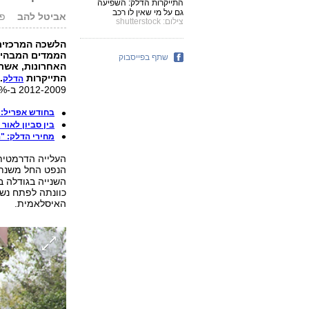
התייקרות הדלק: השפיעה
גם על מי שאין לו רכב
אביטל להב
פורס
צילום: shutterstock
הלשכה המרכזית 
הממדים המבהיל
שתף בפייסבוק
האחרונות, אשר
התייקרות
.
הדלק
2012-2009 ב-57.9%, בעוד שמחיר הסולר זינק באותן שנים ב-39.7%.
בחודש אפריל: מחיר הדלק 
בין סביון לאור
מחירי הדלק: "
העלייה הדרמטית
הנפט החל משנת 2009, בין היתר ב
השנייה בגודלה ב
כוונתה לפתח נשק
האיסלאמית.