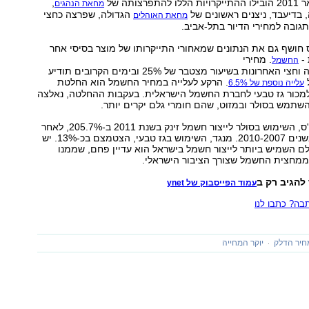
לו להתפרצותה של
,
מחאת הנהגים
 בדיעבד, ניצנים ראשונים של
הגדולה, שפרצה כחצי
מחאת האוהלים
גובה למחירי הדיור בתל-אביב.
חושף גם את הנתונים שמאחורי התייקרותו של מוצר בסיסי אחר
 -
. מחירי
החשמל
החשמל עלו בשנה וחצי האחרונות בשיעור מצטבר של 25% ובימים הקרובים תודיע
. הרקע לעלייה במחיר החשמל הוא החלטת
עלייה נוספת של 6.5%
מכור גז טבעי לחברת החשמל הישראלית. בעקבות ההחלטה, נאלצה
תמש בסולר ובמזוט, שהם חומרי גלם יקרים יותר.
על פי נתוני הלמ"ס, השימוש בסולר לייצור חשמל זינק בשנת 2011 ב-205.7%, לאחר
ירידה של 77% בשנים 2010-2007. מנגד, השימוש בגז טבעי, הצטמצם בכ-13%. יש
גלם השמיש ביותר לייצור חשמל בישראל הוא עדיין פחם, שממנו
ממחצית החשמל שצורך הציבור הישראלי.
 להגיב רק ב
עמוד הפייסבוק של ynet
ה? כתבו לנו
חיר הדלק
יוקר המחייה