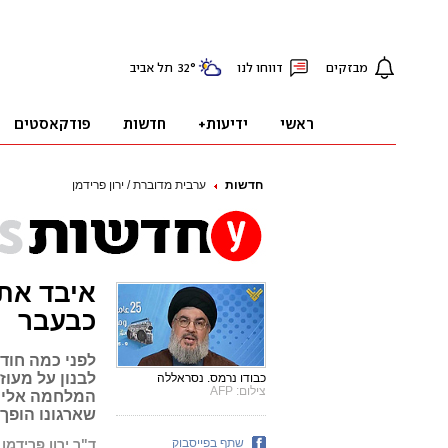
חדשות
ערבית מדוברת / ירון פרידמן
איבד את 
כבעבר
לפני כמה חוד
לבנון על מעוז
כבודו נרמס. נסראללה
צילום: AFP
המלחמה אליו 
שארגונו הופך
שתף בפייסבוק
ד"ר ירון פרידמן