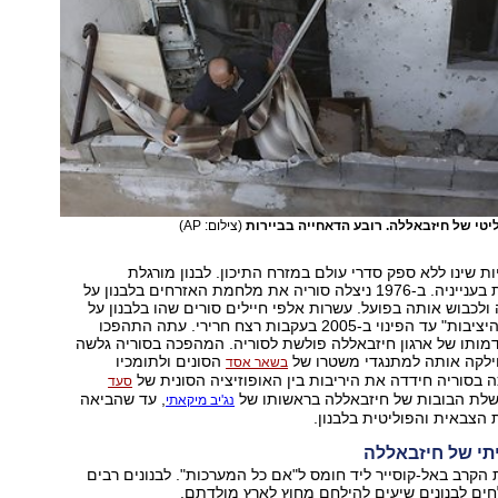
יטי של חיזבאללה. רובע הדאחייה בביירות
(צילום: AP)
 שינו ללא ספק סדרי עולם במזרח התיכון. לבנון מורגלת
בהתערבות סורית בענייניה. ב-1976 ניצלה סוריה את מלחמת האזרחים בלבנון על
ולכבוש אותה בפועל. עשרות אלפי חיילים סורים שהו בלבנון על
מנת "לשמור על היציבות" עד הפינוי ב-2005 בעקבות רצח חרירי. עתה התהפכו
בדמותו של ארגון חיזבאללה פולשת לסוריה. המהפכה בסוריה גלשה
חילקה אותה למתנגדי משטרו של
הסונים ולתומכיו
בשאר אסד
בסוריה חידדה את היריבות בין האופוזיציה הסונית של
סעד
לת הבובות של חיזבאללה בראשותו של
, עד שהביאה
נג'יב מיקאתי
הצבאית והפוליטית בלבנון.
י של חיזבאללה
הקרב באל-קוסייר ליד חומס ל"אם כל המערכות". לבנונים רבים
ים לבנונים שיעים להילחם מחוץ לארץ מולדתם.