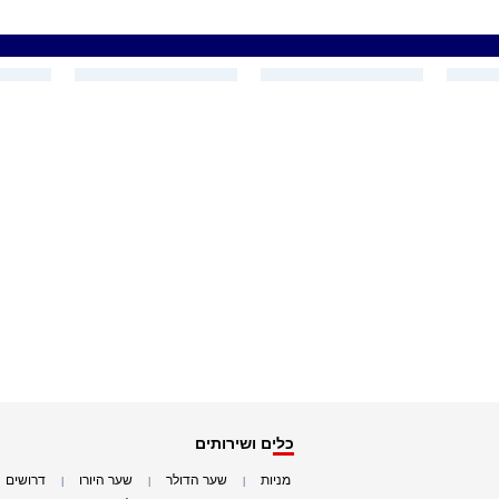
כלים ושירותים
מניות
שער הדולר
שער היורו
דרושים
|
|
|
|