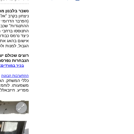
נשבר בלבנון מ
ניצחון בקרב "אל-
(הפרבר הדרומי ש
ההתנגדות" שכבי
התנוססו ברחבי ה
כיצד נרמס כבודו
אישום בהאג את
הגבול, למנות ול
רוצים שכולם י
הנבחרות נפרסם
בכיר במורדים: 
ש
ההתערבות הבוטה
משמעותו. לוחמים
מפריע. חיזבאללה