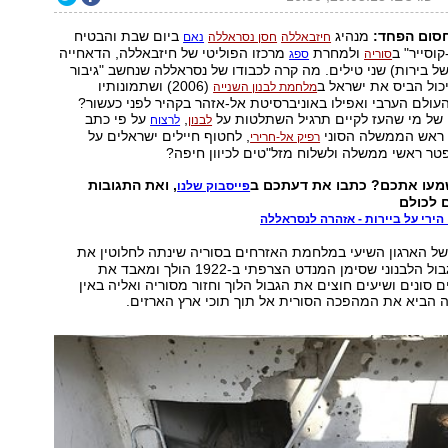
חסום הפחד:
מנהיג
ביום שבת והבטיח
חיזבאללה
חסן נסראללה
נאם
קוסייר" ב
ולמחרת
מרכזו הפוליטי של חיזבאללה, הדאחייה
סוריה
ספג
ל בירות) שני טילים. מה קרה לכבודו של נסראללה שנחשב "גיבור
כול הביס את ישראל ב
(2006) ושתמונותיו
מלחמת לבנון השנייה
עולם הערבי ואפילו באוניברסיטת אל-אזהר בקהיר לפני כעשור?
 של מי שהעז לקיים תרגיל השתלטות על
,
על פי כתב
לבנון
לרצוח
 ראש הממשלה הסוני
, לחטוף חיילים ישראלים על
רפיק אל-חרירי
פטר ראשי ממשלה ולשלוח מזל"טים לכיוון חיפה?
שמעו אתכם? כתבו את דעתכם ב
, ואת התגובות
פייסבוק שלנו
 לכולם
הירי על ביירות - אזהרה לנסראללה
ל הארגון השיעי במלחמת האזרחים בסוריה שינתה לחלוטין את
כללי המשחק. הגבול הלבנוני שסימן המנדט הצרפתי ב-1922 הולך ומאבד את
 סונים ושיעים חוצים את הגבול הלוך וחזור מסוריה ואליה באין
 הביא את המהפכה הסורית אל תוך תוכי ארץ הארזים.