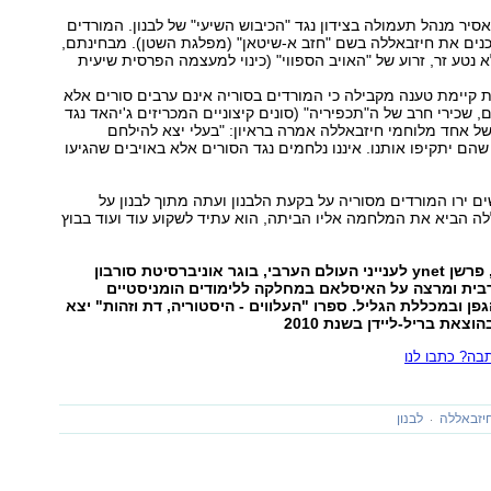
אסיר מנהל תעמולה בצידון נגד "הכיבוש השיעי" של לבנון. המורדים
כנים את חיזבאללה בשם "חזב א-שיטאן" (מפלגת השטן). מבחינתם,
 נטע זר, זרוע של "האויב הספווי" (כינוי למעצמה הפרסית שיעית
קיימת טענה מקבילה כי המורדים בסוריה אינם ערבים סורים אלא
, שכירי חרב של ה"תכפיריה" (סונים קיצוניים המכריזים ג'יהאד נגד
ל אחד מלוחמי חיזבאללה אמרה בראיון: "בעלי יצא להילחם
שהם יתקיפו אותנו. איננו נלחמים נגד הסורים אלא באויבים שהגיעו
ם ירו המורדים מסוריה על בקעת הלבנון ועתה מתוך לבנון על
ה הביא את המלחמה אליו הביתה, הוא עתיד לשקוע עוד ועוד בבוץ
ד"ר ירון פרידמן, פרשן ynet לענייני העולם הערבי, בוגר אוניברסיטת סורבון
בית ומרצה על האיסלאם במחלקה ללימודים הומניסטיים
גפן ובמכללת הגליל. ספרו "העלווים - היסטוריה, דת וזהות" יצא
צאת בריל-ליידן בשנת 2010
ה? כתבו לנו
יזבאללה
לבנון