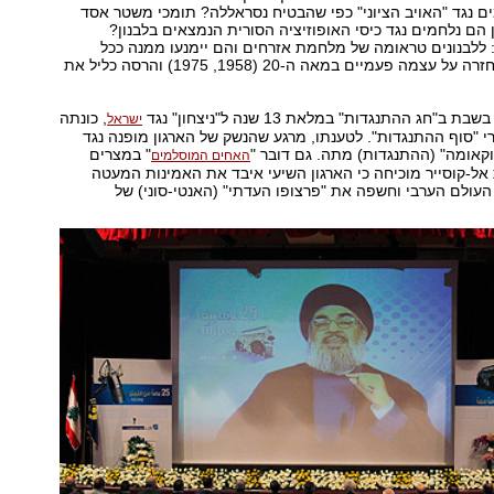
ם נגד "האויב הציוני" כפי שהבטיח נסראללה? תומכי משטר אסד
 הם נלחמים נגד כיסי האופוזיציה הסורית הנמצאים בלבנון?
ללבנונים טראומה של מלחמת אזרחים והם יימנעו ממנה ככל
האפשר, אחרי שחזרה על עצמה פעמיים במאה ה-20 (1958, 1975) והרסה כליל את
"חג ההתנגדות" במלאת 13 שנה ל"ניצחון" נגד
, כונתה
ישראל
י "סוף ההתנגדות". לטענתו, מרגע שהנשק של הארגון מופנה נגד
קאומה" (ההתנגדות) מתה. גם דובר "
" במצרים
האחים המוסלמים
אל-קוסייר מוכיחה כי הארגון השיעי איבד את האמינות המעטה
 העולם הערבי וחשפה את "פרצופו העדתי" (האנטי-סוני) של