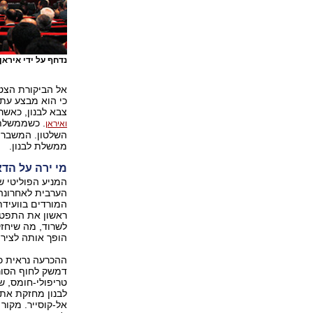
נדחף על ידי אירא
אל הביקורת הצט
צבא לבנון, כאש
. כשממשלת 
ואיראן
השלטון. המשבר 
ממשלת לבנון.
מי ירה על הד
המניע הפוליטי ש
הערבית לאחרונה
המורדים בוועידת
ראשון את התפטרות
לשרוד, מה שיחזק
הופך אותה לציר 
ההכרעה נראית כ
דמשק לחוף הסורי
טריפולי-חומס, ש
לבנון מחזקת את 
אל-קוסייר. מקור 