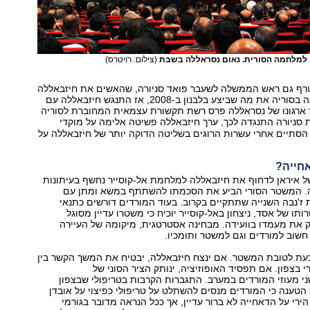
ן למלחמה הסורית. נאום נסראללה בשבת
(צילום: רויטרס)
רף גם ראש הממשלה לשעבר פואד סניורה, שהאשים את חיזבאללה
כי הוא מבצע עתה בסוריה את מה שביצע בלבנון ב-2008, אז התנגש חיזבאללה עם
ר ארגונו של נסראללה פרס רשת תקשורת עצמאית המחוברת לסוריה
סניורה התנגדה לכך, ערך חיזבאללה פשיטה אלימה על מוקדי
הסתיים אחרי עשרות הרוגים בשליטה הדוקה יותר של חיזבאללה על
אחייה?
ל איראן לדחוף את חיזבאללה למלחמת אל-קוסייר נחשף בעיתונות
. המשטר הסורי הביע את הסכמתו להשתתף במשא ומתן עם
 ז'נבה השנייה שתתקיים בקרוב. בעוד המורדים דורשים כתנאי
ו של אסד, ניצחון באל-קוסייר יוכיח כי משטרו עדיין מסוגל
 את מעמדו בוועידה. מבחינה אסטרטגית, מיקומה של העיירה
חשוב למורדים וגם למשטר ותומכיו.
עת לטובת המשטר. אם ינצח חיזבאללה, יבטיח את המשך הקשר בין
 בצפון. אם תפסיד האופוזיציה, ינותק הציר הסוני של
ני מעוזי המורדים במערב. התגברות הקרבות בטריפולי שבצפון
הטענה כי המורדים מנסים להשתלט על טריפולי כפיצוי על אובדן
הירי על הדאחייה לא ברור עדיין, אך ככל הנראה מדובר בגורמי