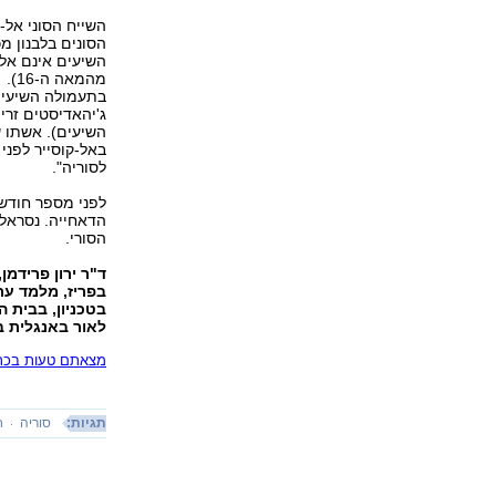
השייח הסוני אל-
הסונים בלבנון מ
השיעים אינם אלא
מהמאה ה-16).
בתעמולה השיעית 
ג'יהאדיסטים זרים
השיעים). אשתו ש
באל-קוסייר לפני 
לסוריה".
לפני מספר חודשי
הדאחייה. נסראלל
הסורי.
בפריז, מלמד ער
בטכניון, בבית ה
לאור באנגלית בהו
מצאתם טעות בכתב
תגיות:
סוריה
ח