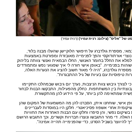
ט של "אליס" (צילום: רנית עמיר)
(רנית עמיר)
אי, מספרת גולדברג על חיפושי הלוקיישן שהעלו מבנה בלוד,
וצרי אורתודוקסי והפך לפנימייה מאובזרת ומפורטת באמצעות
למלא את החלל בחומר האנושי, החלו הבמאית ואנשי צוותה בליהוק
והות בפנימייה. "באופן אישי חורה לי איך שפגועי נפש ומתמודדים
מספרת גולדברג, "היה לי מאוד חשוב להציג את הנערות האלה,
ות טיפוסיות עם בעיות של גיל ההתבגרות".
י לצורך גיבוש צוות הניצבות, נערך יום גיבוש שבמהלכו התקיימו
קבוצתיות בין המשתתפות. כחלק מהפעילות, התבקשו הבנות לבחור
שית שמתאימה להן ביותר, על פי הידוע להן מהתקשורת.
ופן אישי, שוחחנו איתן, הסברנו להן מה המשמעות של המקום שהן
 שיקומית אחרי אשפוז פסיכיאטרי. חלקן היו במוסדות לעבריינים
בשיקום נפשי, והן סיפרו וחלקו עם הבנות האחרות את החוויות
אלה. די מהר התגבשו ונוצרו חברויות וקשרים, וכך התגבש הרושם
ך להיווצר בשביל הסרט, כדי שהפנימייה תהייה אמינה".