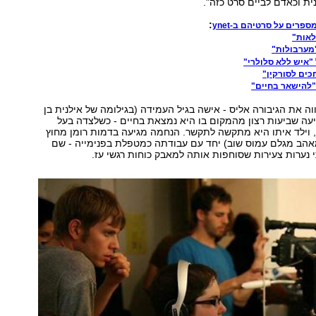
ית וכאדם לביים סרט כזה".
:
ספרים על סרטיהם ב-ynet
לאות"
"מערבולות"
"איש ללא סלולרי"
חכים לסורקין"
 "להישאר בחיים"
ה את הגיבורה אליס - אישה בגיל העמידה (בגילומה של אילנית בן
עה שביעות רצון מהמקום בו היא נמצאת בחיים - כשלצדה בעל
 וילד איתו היא מתקשה לתקשר. הנחמה מגיעה בדמות רומן מחוץ
מאהב מגלם עמוס שוב) יחד עם עבודתה כמטפלת בפנימייה - שם
נערות צעירות שסוחפות אותה למאבק כוחות רגשי עז.