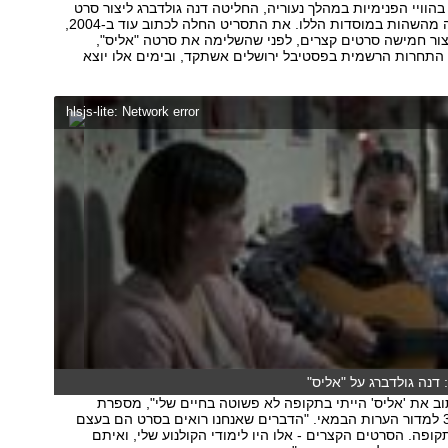
וויי הפנימיות במהלך נעוריה, החליטה דנה גולדברג ליצור סרט
מהחוויות שספגה מהשהות במוסדות הללו. את התסריט החלה לכתוב עוד ב-2004,
צור חמישה סרטים קצרים, לפני שהשלימה את סרטה "אליס",
התחרות הרשמית בפסטיבל ירושלים אשתקד, ובימים אלו יוצא
hlsjs-lite: Network error
דנה גולדברג על "אליס"
ב את 'אליס' הייתי בתקופה לא פשוטה בחיים שלי", מספרת
גולדברג בת ה-34 למדור הערות הבמאי. "הדברים שאנחנו רואים בסרט הם בעצם
ופה. הסרטים הקצרים - אלו היו לימודי הקולנוע שלי, ואיתם