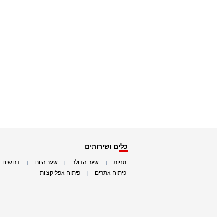
כלים ושירותים
מניות
שער הדולר
שער היורו
דרושים
|
|
|
|
פיתוח אתרים
פיתוח אפליקציות
|
|