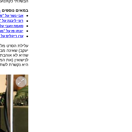
הבשלתי כקולנוענ
במאים נוספים
מ
אבי נשר על "פ
רוני ליבנה על 
סאמח זועבי על 
יונתן פז על "מ
ערן ריקליס על
עלילת הסרט מלוו
יעקב) שאינה מבי
שהיא לא אוהבת,
לנישואין (את ה
היא נקשרת לשתי 