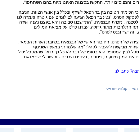
ים והמנוסים יותר, התקשו בסצנות האינטימיות בהם השתתפו".
י הכימיה הטובה בין בר רפאל לשיזף ובכלל בין אנשי הצוות, הניבה
לפסקול הסרט. "נטע בר רפאל הגיעה לצילומים עם גיטרה ואמרה לנו
לסצנה", נזכרת הבמאית, "התיישבנו סביבה והיא בעצם ניגנה ושרה
יתה התלהבות מאוד גדולה. עבדנו כולנו על מציאת המילים
 וזה ישר נכנס לסרט".
יצירה של הסרט, החיבור האישי של הבמאית בכתבת הערות הבמאי,
 שהיא מבקשת להעביר לקהל: "מה שלמדתי במשך השניםף
ל לבין המטופל הוא בסופו של דבר לא כל כך גדול. שהמטפל יכול
 עם המון מצוקות, פחדים, כעסים וצרכים - וחשוב לי שיראו גם
ה? כתבו לנו
מאי
קולנוע ישראלי