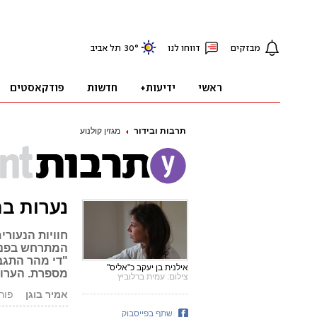
תרבות ובידור
מגזין קולנוע
נערות בה
חוויות הנעור
המתרחש בפנימ
"די מהר התגבש
אילנית בן יעקב כ"אליס"
מספרת. הערו
צילום: עמית ברלוביץ
אמיר בוגן
פורסם: 13
שתף בפייסבוק