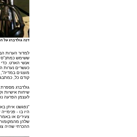
דנה גולדברג על הס
למדור הערות הבמ
ששימש כמתנ"ס נ
אנשי הארט. כדי 
כעשרים נערות הש
מוצגים במדיה", 
קודם כל, כמתבגר
גולדברג מספרת כ
שיחות אישיות ו
לעצמן הפרעה נפ
"נפגשנו איתן בא
היו בו - פנימייה
צעירים או באמת 
שלהן מהמקומות ה
ההכרחי שהיה צרי