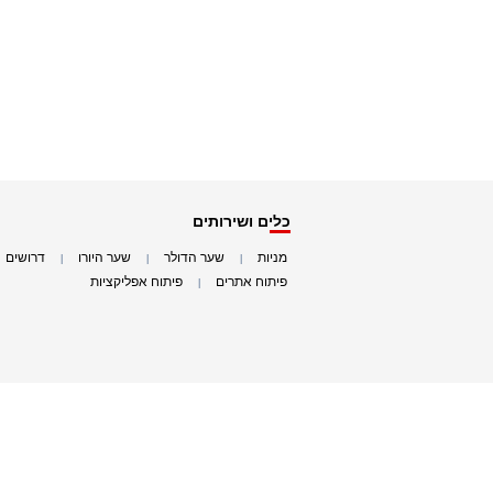
כלים ושירותים
מניות
שער הדולר
שער היורו
דרושים
|
|
|
|
פיתוח אתרים
פיתוח אפליקציות
|
|