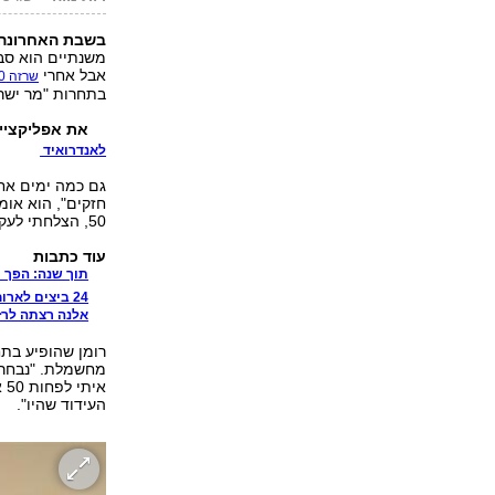
בשבת האחרונה, ה-30 באוגוסט, רומן קושניר עש
משנתיים הוא סב
אבל אחרי
שרזה 20 ק"ג,
בתחרות "מר ישראל" 
את אפליקציי
לאנדרואיד
גם כמה ימים אח
50, הצלחתי לעקוף אותם ולהגיע למקום השני המכובד מאוד".
עוד כתבות
תוך שנה: הפך 
24 ביצים לארוחה: אלוף ישראל בפיתוח גוף
אלנה רצתה לרזו
מחשמלת. "נבחרת 
אי
העידוד שהיו".