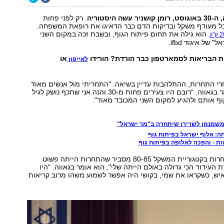
ה היסטוריה
. רק לפני פחות
ל מעודף משקל ובדיקות הדם כבר הדאיגו את רופאת המשפחה.
הוא גילה את תחום פיתוח הגוף, ובשבת זכה במקום השני
של איגוד ifbd.
ת הבריאות לסמארטפון כבר הורדת? הורידו
או
לאייפון
רי התחרות, ההתלהבות עדיין בשיאה. "התחריתי מול אנשים מאוד
חזקים", הוא אומר בגאווה. "רובם היו צעירים פחות מ-30 והנה אני שתכף נושק לגיל
משמנמן לשרירן שיתחרה ב"מר ישראל"
ת - והפכה לאלופה בפיתוח גוף
רומן שהופיע בתחרות בקטגוריית המשקל 80-85 מסביר שהתחרות הייתה פשוט
העידוד הכי גדולה באולם הייתה שלי", הוא אומר בגאווה. "היו
תי לפחות 50 איש, כשקראו את שמי, בקושי היה אפשר לשמוע משהו מרוב קריאות