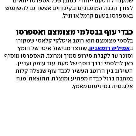
שמקנה לה טעם ייחודי. כמובן שכל אספרסו יתאים
לצורך הכנת המתכונים ובקינוחים אפשר גם להשתמש
באספרסו בטעם קרמל או וניל.
כבדי עוף בבסלמי מצומצם ואספרסו
בלסמי מצומצם הוא רוטב איטלקי קלאסי שמקורו
ב
אמיליה רומאניה
, שנוצר מבישול איטי של חומץ
וסוכר עד לקבלת סירופ סמיך ומרוכז. האספרסו מוסיף
כאן לבלסמי נדבך נוסף של טעם, עוד עומק ועניין.
השילוב בין הרוטב העשיר לכבד עוף שנצלה קלות
במחבת ברזל כבדה מפתיע ומוצלח. התוצאה: מנה
אלגנטית במינימום מאמץ.