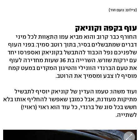
(צילום: נועם הוד)
עוף בקפה וקוניאק
החורף כבר קרוב והוא מביא עמו הִתאַווּת לכל מיני
דברים שמתבשלים בסיר, בתוך רוטב סמיך. בפני העוף
שלפניכם נפל הכבוד להתבשל בקוניאק ואספרסו יחד
עם ירקות שורש. השרייה בת 36 שעות מחדירה לעוף
את טעם הברנדי הוונילי והטיגון המקדים במעט קמח
מוסיף לו צבע ומסמיך את הרוטב.
ועוד משהו: טעמו העדין של קוניאק יוסיף לתבשיל
מתיקות מעודנת, אבל כמובן שאפשר להחליף אותו בלא
חשש בכל סוג של ברנדי, כל עוד הוא ראוי (ראוי!)
לשתייה.