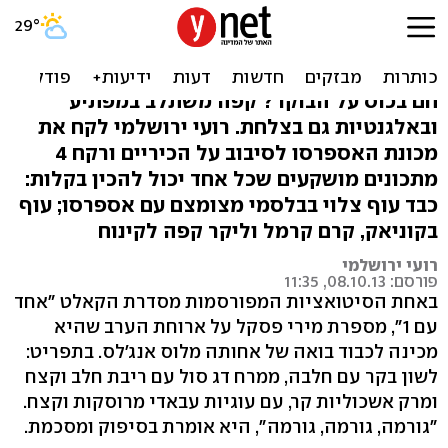
עוף מעורר: מבשלים עם
אספרסו
חם בכוס על הבוקר? קפה משתלב במפתיע
ובאלגנטיות גם בצלחת. רועי ירושלמי לקח את
מכונת האספרסו לסיבוב על הכיריים ורקח 4
מתכונים מושקעים שכל אחד יכול להכין בקלות:
כבד עוף צלוי בבלסמי מצומצם עם אספרסו; עוף
בקוניאק, קרם קרמל וליקר קפה לקינוח
רועי ירושלמי
פורסם: 08.10.13, 11:35
באחת הסיטואציות המפורסמות מסדרת הקאלט "אחד
עם 1", מספרת מירי פסקל על ארוחת הערב שהיא
מכינה לכבוד בואה של אחותה מלוס אנג'לס. בתפריט:
לשון בקר עם חלבה, ממרח דג סול עם ריבת חלב וקצח
ומרק אשכוליות קר, עם עוגיות עבאדי מרוסקות וקצח.
"גורמה, גורמה, גורמה", היא אומרת בסיפוק ומסכמת.