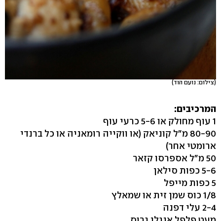
(צילום: נועם הוד)
המרכיבים:
1 עוף מחולק או 5-6 כרעי עוף
80-90 מ"ל קוניאק (או ווקייה רומאניה או כל ברנדי
ארומטי אחר)
50 מ"ל אספרסו קזאר
5-6 כפות סילאן
5 כפות מייפל
1/8 כוס שמן זית או שמאלץ
2-4 עלי דפנה
מעט פלפל אנגלי גרוס