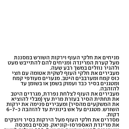
מניחים את חלקי העוף וירקות השורש במסננת
מעל קערת המרינדה ומניחים להם להתייבש מעט
ולהגיר נוזלים במשך רבע שעה.
מעבירים את חלקי העוף לשקית אטומה עם חצי
כוס קמח ומערבבים היטב. מנערים מעודפי קמח
ומטגנים בסיר כבד ועמוק בשמן או בשומן עד
להזהבה.
מעבירים את העוף לצלחת נפרדת, מגרדים היטב
את תחתית הסיר בעזרת מרית עץ (מבלי להוציא
את המשקעים מהסיר) ומעבירים פנימה את ירקות
השורש. מטגנים על אש בינונית עד להזהבה כ-6-7
דקות.
מסדרים את חלקי העוף מעל הירקות בסיר ויוצקים
את מרינדת האספרסו-קוניאק. מכסים במכסה