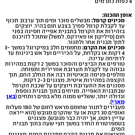
4 כפות כוס מים
אופן ההכנה:
מכינים קרמל:
מבשלים סוכר ומים תוך ערבוב תכוף
עד לקבלת קרמל סמיך בצבע חום בהיר. יוצקים
בזהירות את הקרמל בתבנית אפייה חסינה בפני
חום (סיליקון או פאירקס, למשל) שתוכל להיכנס
לתוך תבנית אחר ולתנור.
מכינים את הקרם:
מחממים חלב במיקרוגל במשך 3-
4 דקות או בקלחת, על הכיריים ועל אש בינינות עד
לרתיחה עדינה.
טורפים את הביצים והסוכר במשך 2 דקות במהירות
גבוהה עד לקבלת תערובת אוורירית ותפוחה.
מזלפים פנימה ובאיטיות רבה את החלב החם, תוך
הקצפה במהירות איטית. מצננים 2-3 דקות.
מסננים את התערובת ויוצקים על שכבת הקרמל
שבתבנית האפייה. מניחים בתוך תבנית נוספת
וגדולה יותר, ששליש ממנה מלא במים רותחים (
באן
מארי
).
מעבירים לתנור שחומם מראש לחום של 180 מעלות
ואופים 30 דקות או עד שהקרם מגובש (הוא ייראה
עדיין רוטט, אך יהיה כבר מגובש). מצננים
בטמפרטורת החדר במשך חצי שעה בתוך תבנית
המים.
מוציאים את תבנית הקרם מתבנית המים, מצננים