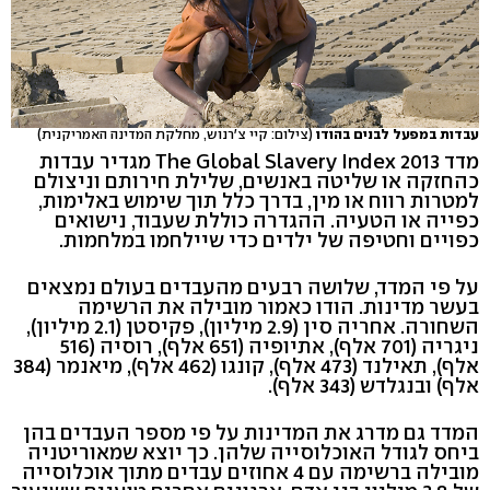
עבדות במפעל לבנים בהודו
(צילום: קיי צ'רנוש, מחלקת המדינה האמריקנית)
מדד The Global Slavery Index 2013 מגדיר עבדות
כהחזקה או שליטה באנשים, שלילת חירותם וניצולם
למטרות רווח או מין, בדרך כלל תוך שימוש באלימות,
כפייה או הטעיה. ההגדרה כוללת שעבוד, נישואים
כפויים וחטיפה של ילדים כדי שיילחמו במלחמות.
על פי המדד, שלושה רבעים מהעבדים בעולם נמצאים
בעשר מדינות. הודו כאמור מובילה את הרשימה
השחורה. אחריה סין (2.9 מיליון), פקיסטן (2.1 מיליון),
ניגריה (701 אלף), אתיופיה (651 אלף), רוסיה (516
אלף), תאילנד (473 אלף), קונגו (462 אלף), מיאנמר (384
אלף) ובנגלדש (343 אלף).
המדד גם מדרג את המדינות על פי מספר העבדים בהן
ביחס לגודל האוכלוסייה שלהן. כך יוצא שמאוריטניה
מובילה ברשימה עם 4 אחוזים עבדים מתוך אוכלוסייה