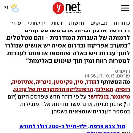
שנת 2013: 30 מיליון עבדים
בעולם, חצי בהודו
דו"ח של ארגון זכויות אדם משרטט קווים
לדמותה של העבדות המודרנית - והם מטלטלים.
"במערב אפריקה ובדרום אסיה יש אנשים שנולדו
לתוך עבדות ויש כאלה שנחטפו או פותו לעבדות
למטרות רווח ומין תוך שימוש באלימות"
רויטרס
פורסם: 17.10.13, 14:36
מה המשותף ל
הודו
,
סין
,
פקיסטן
,
ניגריה
,
אתיופיה
,
רוסיה
,
תאילנד
,
הרפובליקה הדמוקרטית של קונגו
,
מיאנמר
,
בנגלדש
?
על פי דו"ח חדש שפרסם היום (יום
ה') ארגון זכויות אדם, עשר מדינות אלה מובילות
במספר העבדים שנמצאים בשטחן.
מול צבא צרפת, ילד-חייל ב-200 דולר לחודש