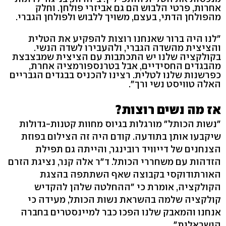
אחרות, פרטי הלבוש הם גם אביזרי פולחן. וחלק
מהפולחן הדתי, בעצם, משויך ללבוש ולפולחן הגברי.
"לנו היה ברור שאנחנו רוצות להפקיע את הטלית
והציצית מהשדה הגברי, ולהעבירו לשדה הנשי.
בקולקציה שלנו יש התכתבות עם הציצית שמבצבצת
מהבגדים החסידיים, אבל בטרנספורמציה אחרת,
כפרשנות שלנו לטלית. רצינו להכניס בבגדים הגבריים
האלה טוויסט נשי ורך".
אז מה נשים רוצות?
"נשות הכותל" מורגלות בגיוס מחוות קטנות-גדולות
שיקבעו אותן בתודעה. קודם היה זה הצילום בפוזת
הצנחנים של דייוויד רובינגר, והייתה גם תפילת
הזדהות עם משחררי הכותל. ד"ר אלה קנר, נציגת הזרם
האורתודוקסי בקבוצה שאף השתתפה בהצגת
הקולקציה, אומרת כי "ההחלטה שלהן להקדיש
קולקציה שלמה בהשראת נשות הכותל, מעידה כי
אנחנו והמאבק שלנו הפכו כבר למיינסטרים בחברה
הישראלית".