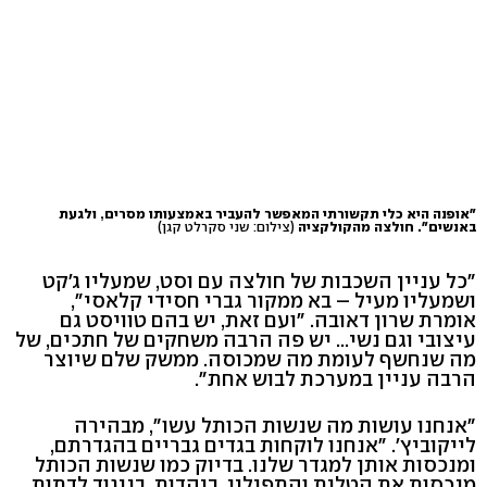
"אופנה היא כלי תקשורתי המאפשר להעביר באמצעותו מסרים, ולגעת
באנשים". חולצה מהקולקציה
(צילום: שני סקרלט קגן)
"כל עניין השכבות של חולצה עם וסט, שמעליו ג'קט
ושמעליו מעיל – בא ממקור גברי חסידי קלאסי",
אומרת שרון דאובה. "ועם זאת, יש בהם טוויסט גם
עיצובי וגם נשי... יש פה הרבה משחקים של חתכים, של
מה שנחשף לעומת מה שמכוסה. ממשק שלם שיוצר
הרבה עניין במערכת לבוש אחת".
"אנחנו עושות מה שנשות הכותל עשו", מבהירה
לייקוביץ'. "אנחנו לוקחות בגדים גבריים בהגדרתם,
ומנכסות אותן למגדר שלנו. בדיוק כמו שנשות הכותל
מנכסות את הטלית והתפילין. ביהדות, בניגוד לדתות