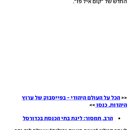
החדש של "קום איל פו".
<<
הכל על העולם היהודי - בפייסבוק של ערוץ
היהדות. כנסו
>>
הרב, תמסור: ליגת בתי הכנסת בכדורסל