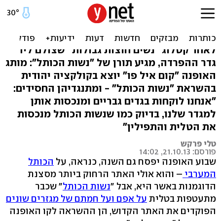
טלית בסטייל: נשות הכותל -
מותג אופנה
לאחר קטלוג "נשים חוצות גבולות" שצולם ליד
גדר ההפרדה, מגיע תורן של "נשות הכותל": מותג
האופנה "קום איל פו" יוצא בקולקציה יהודית
בהשראת "נשות הכותל" - ומתנגדיהן החסידים:
"אנחנו לוקחות בגדים גבריים ומנכסות אותן
למגדר שלנו, בדיוק כמו שנשות הכותל מנכסות
את הטלית והתפילין"
טלי פרקש
פורסם: 21.10.13, 14:02
שבוע האופנה יפסח גם השנה, כנראה, על
הכותל
המערבי
– והוא אולי האתר הרחוק ביותר מסצנת
הדוגמנות באשר היא, אבל "
נשות הכותל
" שכבר
מתעטפות בטלית
על אפם ועל חמתם של מגזרים שונים
הפוקדים את האתר הקדוש, הן ההשראה לקו האופנה