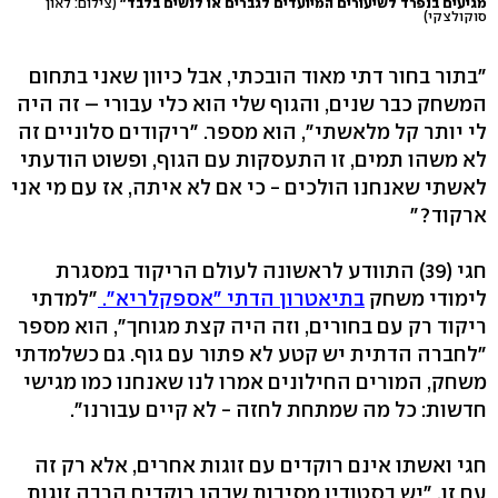
מגיעים בנפרד לשיעורים המיועדים לגברים או לנשים בלבד"
(צילום: לאון
סוקולצקי)
"בתור בחור דתי מאוד הובכתי, אבל כיוון שאני בתחום
המשחק כבר שנים, והגוף שלי הוא כלי עבורי – זה היה
לי יותר קל מלאשתי", הוא מספר. "ריקודים סלוניים זה
לא משהו תמים, זו התעסקות עם הגוף, ופשוט הודעתי
לאשתי שאנחנו הולכים - כי אם לא איתה, אז עם מי אני
ארקוד?"
חגי (39) התוודע לראשונה לעולם הריקוד במסגרת
לימודי משחק
בתיאטרון הדתי "אספקלריא".
"למדתי
ריקוד רק עם בחורים, וזה היה קצת מגוחך", הוא מספר
"לחברה הדתית יש קטע לא פתור עם גוף. גם כשלמדתי
משחק, המורים החילונים אמרו לנו שאנחנו כמו מגישי
חדשות: כל מה שמתחת לחזה - לא קיים עבורנו".
חגי ואשתו אינם רוקדים עם זוגות אחרים, אלא רק זה
עם זו. "יש בסטודיו מסיבות שבהן רוקדים הרבה זוגות