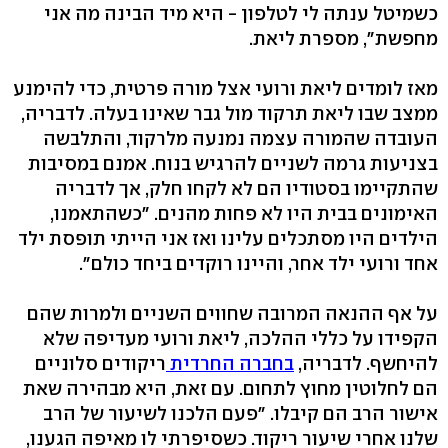
כשמיטל ענתה לי לטלפון - היא מיד הבינה מה אני
מחפשת", מספרת ליאת.
מאז לומדים ליאת ורועי אצל מורה פרטית, כדי להימנע
ממצב שבו ליאת תרקוד מול גבר שאינו בעלה. לדבריה,
העובדה שהמורה עצמה נמנעה מלרקוד, והתלבשה
בצניעות גרמה לשניים להרגיש בנוח. אמנם במסיבות
שהתקיימו בסטודיו הם לא לקחו חלק, אך לדבריה
האימונים בבית היו לא פחות מהנים. "כשהתאמנו,
הילדים היו מסתכלים עלינו ואז אני הייתי תופסת ילד
אחד ורועי ילד אחר, והיינו רוקדים ביחד כולם".
על אף ההנאה המרובה שחווים השניים ולמרות שהם
הקפידו על כללי ההלכה, ליאת ורועי מעדיפה שלא
להיחשף. לדבריה,
בחברה החרדית
ריקודים סלוניים
הם לחלוטין מחוץ לתחום. עם זאת, היא מבהירה שאת
אישור הרב הם קיבלו. "פעם הלכנו לשיעור של הרב
שלנו אחרי שיעור ריקוד. כשסיפרתי לו מאיפה הגענו,