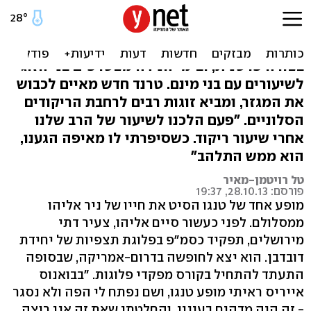
הנרקוד? סלסה באישור הרב
המורים מתלבשים בצניעות, השיעורים ניתנים
בצורה פרטנית, ובימי הנידה מצטרפים בני הזוג
לשיעורים עם בני מינם. טרנד חדש מאיים לכבוש
את המגזר, ומביא זוגות רבים לרחבת הריקודים
הסלוניים. "פעם הלכנו לשיעור של הרב שלנו
אחרי שיעור ריקוד. כשסיפרתי לו מאיפה הגענו,
הוא ממש התלהב"
טל רויטמן-מאיר
פורסם: 28.10.13, 19:37
מופע אחד של טנגו הסיט את חייו של ניר אליהו
ממסלולם. לפני כעשור סיים אליהו, צעיר דתי
מירושלים, תפקיד כסמ"פ בפלוגת תצפיות של יחידת
דובדבן. הוא יצא לחופשה בדרום-אמריקה, שבסופה
התעתד להתחיל בקורס מפקדי פלוגות. "בבואנוס
אייריס ראיתי מופע טנגו, ושם נפתח לי הפה ולא נסגר
- זה היה מדהים בעיניי, והחלטתי שאת זה אני רוצה