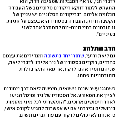
לדברי חגי, על אף המגבלות שמציבה הדת, הוא
התעקש ללמוד דווקא ריקודים סלוניים בשל העבודה
הנלווית אליהם. "בריקודים הסלוניים יש עניין של
הקשבה ודיוק. העבודה בסטודיו היא בעצם על זוגיות.
זו הזדמנות בחיי היום-יום להסתכל אחד לשני
בעיניים".
הרב התלהב
גם ליאת ורועי,
שחזרו יחד בתשובה
ומגדירים את עצמם
כחרדים, רוקדים בסטודיו של ניר אליהו. לדברי ליאת,
שניהם תמיד אהבו לרקוד, אך מאז התקרבו לדת
ההזדמנויות פחתו.
כשחגגו עשר שנות נישואים, חיפשה ליאת דרך ייחודית
לציין את המאורע. אל הסטודיו של ניר ומיטל הגיעו
לאחר חיפושים ארוכים. "התקשרתי לכל מיני מקומות
בירושלים וביררתי אם יש אפשרות להגיע לקורס אישי,
כי אנחנו לא יכולים לרקוד עם עוד גברים ונשים.