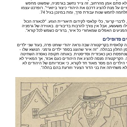
 לא סתם אמן מהרחוב, זה צייר נחשב בגרמניה, שפשוט מחפש
ים על מנת להציג דרכם את היהודי כיצור ביזארי". רופרכט עצמו
לחמה לחמש שנות עבודת פרך, ומת במינכן בגיל 74.
 לדברי קריגר, כלי קלאסי לקידום תיאוריית הגזע. "לכאורה הכול
ו משעשע, אבל אין צורך להרבות בדיבורים. באווירה של גרמניה
ים פדופילים
ה קלאסית בקריקטורה שבה נראה יהודי שוחט פרה, בעוד שני ילדים
ן החלון בבהלה. "זה איור שהוצג בספר ילדים גרמני. הנושא שלו -
שנתפסת כאן כאכזרית וסדיסטית. באותה תקופה נאסרה השחיטה
. הקריקטורה מנסה להציג את היהודים כעם אכזר, אך המאייר לא
הילדים הם מסר מאוד חד לקורא, כי אכזריותם של היהודים לא
א משחיתה את בני הדור הצעיר וזורעת בהם בהלה".