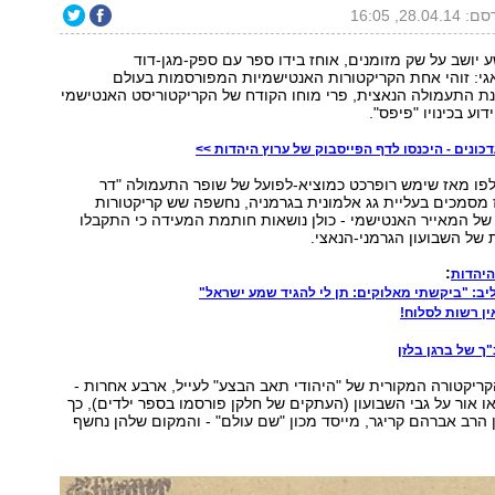
28.04.1, 16:05
שע יושב על שק מזומנים, אוחז בידו ספר עם ספק-מגן-דוד
י: זוהי אחת הקריקטורות האנטישמיות המפורסמות בעולם
ת התעמולה הנאצית, פרי מוחו הקודח של הקריקטוריסט האנטישמי
וע בכינויו "פיפס".
כונים - היכנסו לדף הפייסבוק של ערוץ היהדות >>
פו מאז שימש רופרכט כמוציא-לפועל של שופר התעמולה "דר
 מסמכים בעליית גג אלמונית בגרמניה, נחשפה שש קריקטורות
ו של המאייר האנטישמי - כולן נושאות חותמת המעידה כי התקבלו
של השבועון הגרמני-הנאצי.
:
היהדות
ב: "ביקשתי מאלוקים: תן לי להגיד שמע ישראל"
ך של ברגן בלזן
ריקטורה המקורית של "היהודי תאב הבצע" לעייל, ארבע אחרות -
ו אור על גבי השבועון (העתקים של חלקן פורסמו בספר ילדים), כך
ן הרב אברהם קריגר, מייסד מכון "שם עולם" - והמקום שלהן נחשף