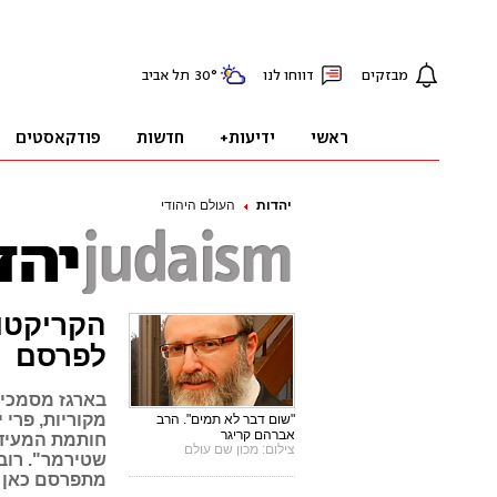
יהדות
העולם היהודי
הקריקטו
לפרסם
בארגז מסמכים
מקוריות, פרי 
"שום דבר לא תמים". הרב
אברהם קריגר
חותמת המעידה
צילום: מכון שם עולם
שטירמר". רובן
מתפרסם כאן 