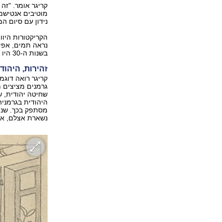
קריגר אומר. "זה
מוטיבים אנטישמי
נידון עם סיום המ
הקריקטורות היוו,
נראה תמים, אפיל
בשנות ה-30 היו המניעים האפלים שמאחורי כל איור, ברורים כשמש לכל קורא".
זהירות, היהוד
קריגר רואה דוגמ
גרמנים מציצים מ
שחיטה יהודית, 
היהודית בגרמניה
מסתפק בכך. שני 
נשארת אצלם, אל