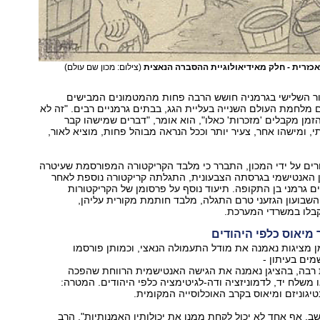
כזרית - חלק מאידיאולוגיית ההסברה הנאצית
(צילום: מכון שם עולם)
דור השלישי בגרמניה חושש הרבה פחות מהמטמונים המבישים
מלחמת העולם השנייה בעליית הגג, בבתים גרמניים רבים. "זה לא
 הזמן מקבלים 'מזכרות' כאלו", הוא אומר, "דברים שמישהו קבר
 ומישהו אחר, צעיר יותר וככל הנראה מבוהל פחות, מוציא לאור,
רים על ידי המכון, התברר כי מלבד הקריקטורה המפורסמת שעיטרה
 האנטישמי בגרסתה הצבעונית, התגלתה קריקטורה נוספת לאחר
ם גרמני בן התקופה. תיעוד נוסף על פרסומן של הקריקטורות
השבועון הגזעני טרם התגלה, מלבד חותמת מקורית עליהן,
בלו במשרדי המערכת.
מיאוס כלפי היהודים
 מציגות נאמנה את מודל התעמולה הנאצי, וכמותן פורסמו
ים בעיתון -
ת רבה, בהציגן נאמנה את הגישה האנטישמית הרווחת שהפכה
 משלח יד, לדמוניזציה ודה-לגיטימציה כלפי היהודים. המטרה:
טיגוניזם ומיאוס בקרב האוכלוסייה המקומית.
שב. אף אחד לא יכול לקחת ממנו את יכולותיו האמנותיות", הרב