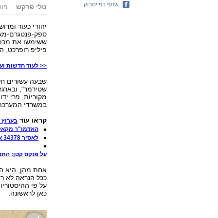
שתף בפייסבוק
טלי פרקש
פורסם: 4
יהודי כעור ומרו
ספק-פנטגרם-מאג
ששימשו את מכונ
פיליפ רופרכט, היד
<< לעוד חדשות ועד
שבעה עשורים חל
שטירמר", ובארגז
מקוריות, פרי יד
במשרדי המערכת 
קראו עוד
בערוץ 
האדמו"ר מקאלי
לאסיר 34378 אין רשות לסלוח!
על פנקס קטן: התנ"
אחת מהן, היא הק
ככל הנראה לא רא
על פי ההיסטוריו
כאן לראשונה.