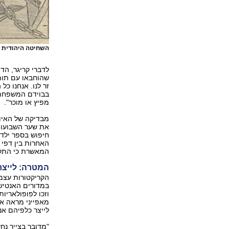
השחיטה היהודית א
לדברי קריגר, ה
שהוחבאו עם תום 
זר לנו. אנחנו כל
בבוידם המשפחתי,
מפיץ או מוכר".
מבדיקה של האיו
את שער השבועון
חיפוש בספר ילדי
האחרות בין דפי 
המאשרת כי התק
המטרה: לייצר 
הקריקטורות עצמן
במדורים האנטישמ
וזכו לפופולאריו
מאפייני מראה או
לייצר כלפיהם אנ
"מדובר בצייר נח