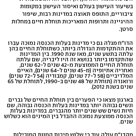
בשיעור העישון בעולם ואיסור העישון במקומות
ציבוריים, התופס תאוצה במדינות רבות, שיפור
ההיגיינה ותרופות המאריכות תוחלת חיים במחלות
סרטן.
הדו"ח מגלה גם כי מדינות בעלות הכנסה נמוכה עברו
את ההתקדמות הגדולה ביותר, כשתוחלת החיים בהן
עלתה בתשע שנים, מאז שנת 1990. בין המדינות
שהתקדמו ביותר בנושא זה היו ליבריה, שם עלתה
תוחלת החיים הממוצעת מ-42 שנים ל-62 שנים,
ואחריה אתיופיה (מ-45 שנים ל-64 שנים), האיים
המלדיביים (58 ל-77 שנים), קמבודיה (54 ל-72 שנים)
ורואנדה (תוחלת של 48 שנים ב-1990, לתוחלת של 65
שנים בשנת 2012).
בארגון מצאו כי הפערים בין תוחלת החיים של גברים
ונשים גבוהה יותר במדינות בעלות הכנסה גבוהה, שם
חיות נשים שש שנים יותר מהגברים. במדינות בעלות
הכנסה ממוצעת נמוכה ההבדל בין המינים הוא כשלוש
שנים.
מהדו"ח עולה עוד כי שלוש סיבות המוות המובילות