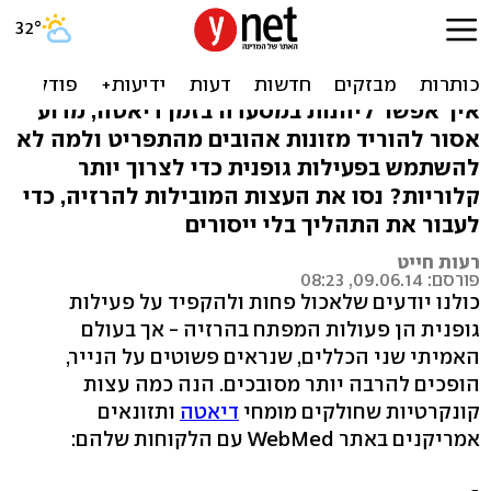
מומחים מגלים: 15 עצות
הדיאטה הכי טובות
איך אפשר ליהנות במסעדה בזמן דיאטה, מדוע
אסור להוריד מזונות אהובים מהתפריט ולמה לא
להשתמש בפעילות גופנית כדי לצרוך יותר
קלוריות? נסו את העצות המובילות להרזיה, כדי
לעבור את התהליך בלי ייסורים
רעות חייט
פורסם: 09.06.14, 08:23
כולנו יודעים שלאכול פחות ולהקפיד על פעילות
גופנית הן פעולות המפתח בהרזיה - אך בעולם
האמיתי שני הכללים, שנראים פשוטים על הנייר,
הופכים להרבה יותר מסובכים. הנה כמה עצות
קונקרטיות שחולקים מומחי
דיאטה
ותזונאים
אמריקנים באתר WebMed עם הלקוחות שלהם: