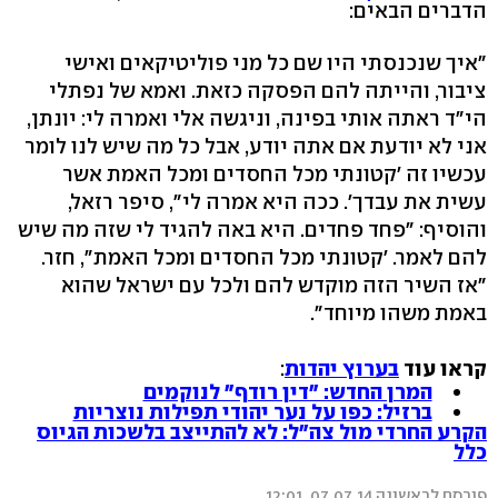
הדברים הבאים:
"איך שנכנסתי היו שם כל מני פוליטיקאים ואישי
ציבור, והייתה להם הפסקה כזאת. ואמא של נפתלי
הי"ד ראתה אותי בפינה, וניגשה אלי ואמרה לי: יונתן,
אני לא יודעת אם אתה יודע, אבל כל מה שיש לנו לומר
עכשיו זה 'קטונתי מכל החסדים ומכל האמת אשר
עשית את עבדך'. ככה היא אמרה לי", סיפר רזאל,
והוסיף: "פחד פחדים. היא באה להגיד לי שזה מה שיש
להם לאמר. 'קטונתי מכל החסדים ומכל האמת", חזר.
"אז השיר הזה מוקדש להם ולכל עם ישראל שהוא
באמת משהו מיוחד".
קראו עוד
בערוץ יהדות
:
המרן החדש: "דין רודף" לנוקמים
ברזיל: כפו על נער יהודי תפילות נוצריות
הקרע החרדי מול צה"ל: לא להתייצב בלשכות הגיוס
כלל
פורסם לראשונה 07.07.14, 12:01