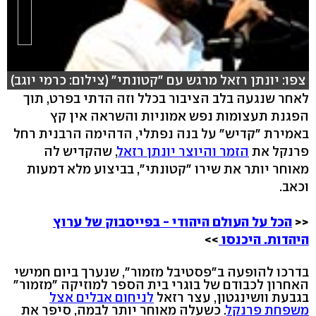
צפו: יונתן רזאל מרגש עם "קטונתי" (צילום: כרמי יוגב)
לאחר שנגעה בלב הציבור בכלל וזה הדתי בפרט, תוך
הפגנת תעצומות נפש אמוניות והשראה אין קץ
באמירת "קדיש" על בנה נפתלי, הדהימה הרבנית רחל
פרנקל את
הזמר והיוצר יונתן רזאל
, שהקדיש לה
מאוחר יותר את שירו "קטונתי", בביצוע מלא דמעות
וכאב.
<<
הכל על העולם היהודי - בפייסבוק של ערוץ
היהדות. היכנסו
>>
בדרכו להופעה ב"פסטיבל מזמור", שנערך ביום חמישי
האחרון לכבודם של בוגרי בית הספר למוזיקה "מזמור"
בגבעת וושינגטון, עצר רזאל
לניחום אבלים אצל
משפחת פרנקל
. כשעלה מאוחר יותר לבמה, סיפר את