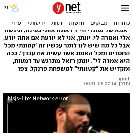
יונתן רזאל: "ואז רחל פרנקל
אמרה לי: קטונתי"
"אמא של נפתלי הי"ד ראתה אותי בפינה, וניגשה
אלי ואמרה לי: יונתן, אני לא יודעת אם אתה יודע,
אבל כל מה שיש לנו לומר עכשיו זה 'קטונתי מכל
החסדים ומכל האמת אשר עשית את עבדך'. ככה
היא אמרה לי". יונתן רזאל מתרגש עד דמעות,
ומקדיש את "קטונתי" למשפחת פרנקל. צפו
ynet
עודכן: 08.07.14, 00:11
hlsjs-lite: Network error