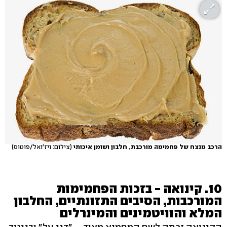
הרכב מנצח של פחמימה מורכבת, חלבון ושומן איכותי
(צילום: ויז'ואל/פוטוס)
10. קינואה - בזכות הפחמימות
המורכבות, הסיבים התזונתיים, החלבון
המלא והוויטמינים והמינרלים