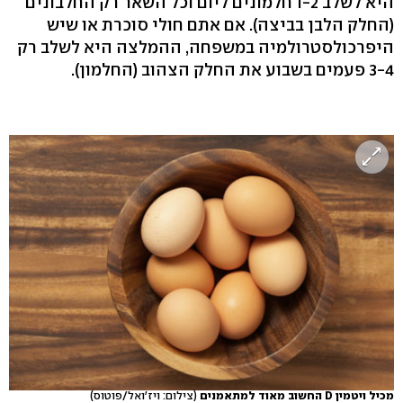
היא לשלב 1-2 חלמונים ליום וכל השאר רק החלבונים
(החלק הלבן בביצה). אם אתם חולי סוכרת או שיש
היפרכולסטרולמיה במשפחה, ההמלצה היא לשלב רק
3-4 פעמים בשבוע את החלק הצהוב (החלמון).
מכיל ויטמין D החשוב מאוד למתאמנים
(צילום: ויז'ואל/פוטוס)