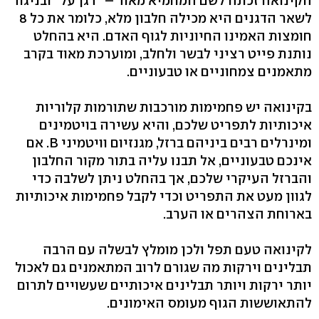
הקינואה זכתה לשם המחמיא מאוד – "דגן על" ובניגוד
לשאר הדגנים היא מכילה חלבון מלא, כלומר את כל 8
חומצות האמינו החיוניות לגוף האדם. היא בהחלט
נותנת פייט רציני לבשר ולחלב, ומוערכת מאוד בקרב
מתאמנים צמחוניים או טבעוניים.
בקינואה יש פחמימות מורכבות שתורמות קלוריות
איכותיות לתפריט שלכם, והיא עשירה בויטמינים
ומינרלים רבים ביניהם ברזל, מגנזיום וויטמיני B. אם
אינכם טבעוניים, אל תבנו עליה בתור מקור החלבון
והברזל העיקרי שלכם, אך בהחלט ניתן לשלבה כדי
לגוון מעט את התפריט וכדי לקבל פחמימות איכותיות
בארוחת הצהרים או הערב.
לקינואה טעם תפל ולכן מומלץ לבשלה עם הרבה
תבלינים וירקות מה שגורם לרוב המתאמנים גם לאכול
יותר ירקות ויותר תבלינים איכותיים שעשויים לתרום
להתאוששות הגוף מעומס האימונים.