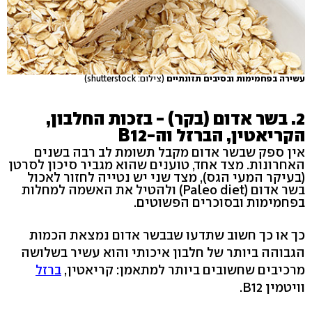
עשירה בפחמימות ובסיבים תזונתיים
(צילום: shutterstock)
2. בשר אדום (בקר) - בזכות החלבון,
הקריאטין, הברזל וה-B12
אין ספק שבשר אדום מקבל תשומת לב רבה בשנים
האחרונות. מצד אחד, טוענים שהוא מגביר סיכון לסרטן
(בעיקר המעי הגס), מצד שני יש נטייה לחזור לאכול
בשר אדום (Paleo diet) ולהטיל את האשמה למחלות
בפחמימות ובסוכרים הפשוטים.
כך או כך חשוב שתדעו שבבשר אדום נמצאת הכמות
הגבוהה ביותר של חלבון איכותי והוא עשיר בשלושה
מרכיבים שחשובים ביותר למתאמן: קריאטין,
ברזל
וויטמין B12.