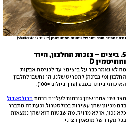
גורם לספיגה טובה יותר של וימינים מסיסי שומן
(צילום: shutterstock)
5. ביצים – בזכות החלבון, היוד
והוויטמין D
מה לא נאמר כבר על ביצים? עד לכניסת אבקות
החלבון (מי גבינה) לתפריט שלנו, הן נחשבו לחלבון
האיכותי ביותר בטבע (ערך ביולוגי=100).
מצד שני אמרו שהן גורמות לעלייה ברמת
הכולסטרול
בדם מכיוון שהן עשירות בכולסטרול, וכעת זה מתברר
כלא נכון, או לא מדויק. מה שבטוח הוא שהן נמצאות
בכל מקרר של מתאמן רציני.