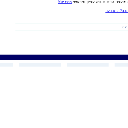
המועצה הדתית גוש עציון ומראשי
מרכז יה"ל
ה? כתבו לנו
עה