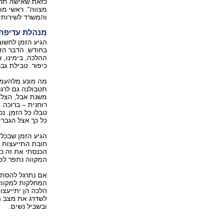
כזאת שאישה תרצ
מצווה". ראשי מו
והמשרד לשירותי
מנהלת עדיפה 
הגיע הזמן לחשוב
בחודש. הדבר הזה
ההלכה, בימינו, 
כיפור. טבילת גב
מה מונע מלהעמיד
תטבולנה גם לרגל 
משנת אבל, הצלה 
רוחנית – ברוכה.
טבלו כל הזמן. נכ
כל כך אצל הגברי
הגיע הזמן שבכל 
חובת התייעצות 
הכנסתי את זה כת
המקווה נתפר לפי
אם נתרגל להסתכ
המחלקות למקוואו
הלכה הן יתייעצו
לשדרג את מצב ה
ובשביל נשים.