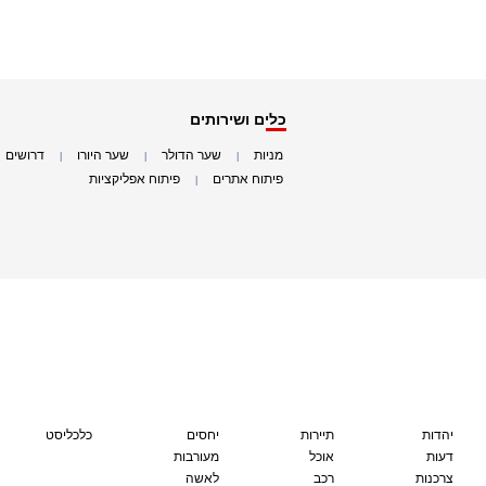
כלים ושירותים
מניות
שער הדולר
שער היורו
דרושים
|
|
|
|
פיתוח אתרים
פיתוח אפליקציות
|
|
יהדות
תיירות
יחסים
כלכליסט
דעות
אוכל
מעורבות
צרכנות
רכב
לאשה