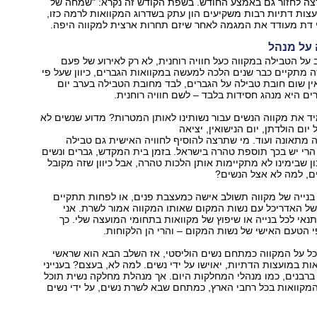
ה לחזור גם באמצע החודש. בשפת הקודש זה נקרא: "שמחה של
עצות דתיות רבות משקיעים הון עתק בשדרוג המקוואות לרמה כזו,
 דת מעודד את המגמה לאחר שיזם תחרות ארצית למקווה היפה.
על מנהל
 על הטבילה במקווה כעל חוויה רוחנית, לא רק לאירוע של פעם
 מתקיים כבר שנים הלכה למעשה במקוואות הגברים, כיוון שעל פי
אין שום חובת טבילה על הגברים, לבד מחובת הטבילה בערב יום
רים היא מנהג חסידות בלבד – לשם חוויה רוחנית.
 את מקווה הנשים עבור נשותינו לאותן המטרות? מדוע שנשים לא
יום הולדתן, יום הנישואין, יציאה
מתאונה ועוד. מי שתרצה להוסיף לחוויה האישית גם טבילה
 הרי יש בכך תוספת טהרה בישראל. בזמן בית המקדש, גברים ונשים
ון שבימינו לא מתקיימות אותן הלכות טהרה, אבל כיוון שזה מקובל
ם, למה לא אצל הנשים?
בנייה של מקווה תשולב אישה כמעצבת פנים, או לפחות תתקיים
של האדריכל עם נשות המקום שאותו המקווה אמור לשרת. אני
נאי לכל בנייה או שיפוץ של מקוואות בתחומי המועצה שלי. כך
 הטעם האישי של נשות המקום – והרי הן הלקוחות.
ל על המקווה כמתחם נשים הוליסטי, אז השלב הבא הוא שראשי
ת במועצות הדתיות, יאוישו על ידי נשים. למה לא, בעצם? בענייני
 ברבנים, כמו מנהלי המחלקות היום. אך מנהלת מחלקה נשית תוכל
מקוואות בכל רחבי הארץ, כמתחם שבא לשרת נשים, על ידי נשים