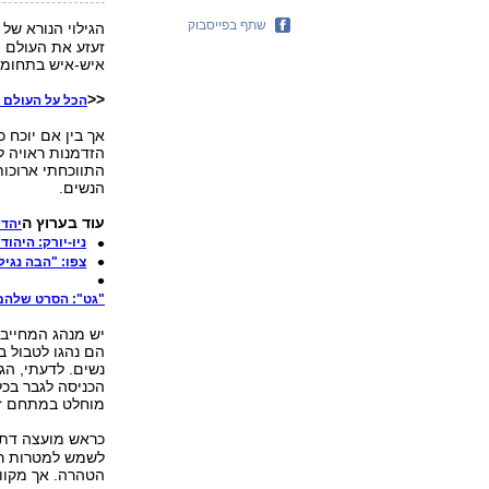
שתף בפייסבוק
הגילוי הנורא של
זעזע את העולם ה
איש-איש בתחומו,
<<
הכל על העולם ה
אך בין אם יוכח 
הזדמנות ראויה ל
התווכחתי ארוכות
הנשים.
עוד בערוץ ה
יהדו
ניו-יורק: היהו
צפו: "הבה נגיל
"גט": הסרט שלהם
יש מנהג המחייב 
הם נהגו לטבול 
נשים. לדעתי, הג
הכניסה לגבר בכל
מוחלט במתחם זה
כראש מועצה דת
לשמש למטרות רב
הטהרה. אך מקווה