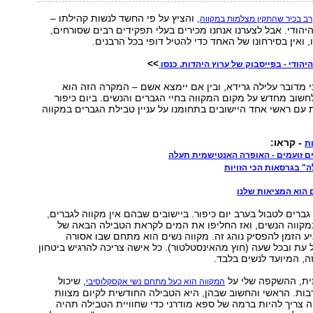
, והציץ על פי החשד לנשות קהילתו –
רב בכיר שהתקין מצלמות במקווה
יהודי. אבל לצערנו אנחנו מכירים בעלי תפקידים רבים שסורחים,
 ואין בסירחונו של האחד כדי להטיל דופי בכל הרבנים.
>>
יהודי - בפייסבוק של ערוץ היהדות. כנסו
כי מדובר עלילה גרידא, ובין אם יימצא אשם – המקרה הזה הוא
חשוב מחדש על מקום המקווה בחיי הגברים והנשים. ביום כיפור
 עם ראשי אחד היישובים בתחומנו על עניין טבילת הגברים במקווה
- קראו:
ת
דים זועמים - האופרה האנטישמית תעלה
ה" בגרסאות הכי הזויות
 הוא המציאות שלנו
גברים לטבול בערב יום כיפור. ביישובים שבהם אין מקווה לגברים,
במקווה הנשים, ואז החליפו את המים לקראת הטבילה הבאה של
יע הזמן להפסיק נוהג זה. מקווה נשים הוא מתחם שבו אסורה
 עת ובכל שעה (חוץ מהאינסטלטור). כל אישה צריכה להרגיש ביטחון
, המיועד לנשים בלבד.
ית, ההשקפה שלי על
, שיכול
המקווה הוא כעל מתחם נשי אקסקלוסיבי
ות. הראשי והחשוב שבהן, היא הטבילה החודשית לקיום מצוות
 צריך להיות ברמה של ספא מודרני כדי שחוויית הטבילה תהיה