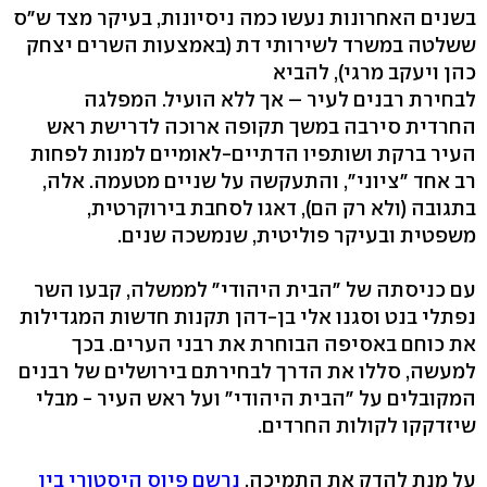
בשנים האחרונות נעשו כמה ניסיונות, בעיקר מצד ש"ס
ששלטה במשרד לשירותי דת (באמצעות השרים יצחק
כהן ויעקב מרגי), להביא
לבחירת רבנים לעיר – אך ללא הועיל. המפלגה
החרדית סירבה במשך תקופה ארוכה לדרישת ראש
העיר ברקת ושותפיו הדתיים-לאומיים למנות לפחות
רב אחד "ציוני", והתעקשה על שניים מטעמה. אלה,
בתגובה (ולא רק הם), דאגו לסחבת בירוקרטית,
משפטית ובעיקר פוליטית, שנמשכה שנים.
עם כניסתה של "הבית היהודי" לממשלה, קבעו השר
נפתלי בנט וסגנו אלי בן-דהן תקנות חדשות המגדילות
את כוחם באסיפה הבוחרת את רבני הערים. בכך
למעשה, סללו את הדרך לבחירתם בירושלים של רבנים
המקובלים על "הבית היהודי" ועל ראש העיר - מבלי
שיזדקקו לקולות החרדים.
על מנת להדק את התמיכה,
נרשם פיוס היסטורי בין