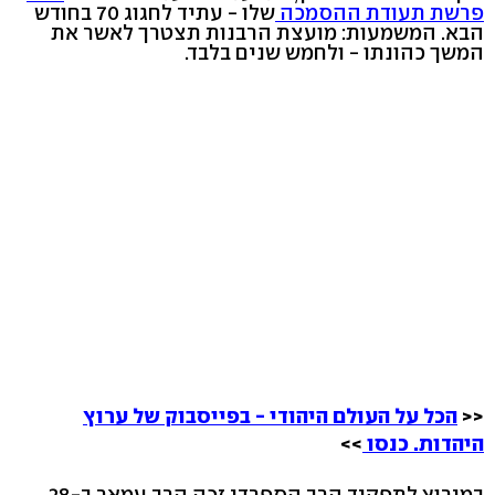
פרשת תעודת ההסמכה
שלו - עתיד לחגוג 70 בחודש
הבא. המשמעות: מועצת הרבנות תצטרך לאשר את
המשך כהונתו - ולחמש שנים בלבד.
<<
הכל על העולם היהודי - בפייסבוק של ערוץ
היהדות. כנסו
>>
במירוץ לתפקיד הרב הספרדי זכה הרב עמאר ב-28