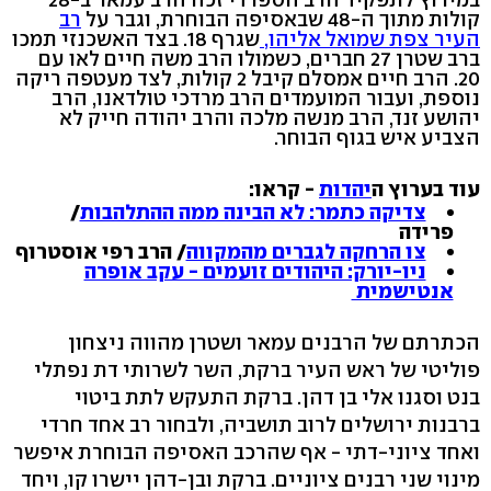
קולות מתוך ה-48 שבאסיפה הבוחרת, וגבר על
רב
העיר צפת שמואל אליהו,
שגרף 18. בצד האשכנזי תמכו
ברב שטרן 27 חברים, כשמולו הרב משה חיים לאו עם
20. הרב חיים אמסלם קיבל 2 קולות, לצד מעטפה ריקה
נוספת, ועבור המועמדים הרב מרדכי טולדאנו, הרב
יהושע זנד, הרב מנשה מלכה והרב יהודה חייק לא
הצביע איש בגוף הבוחר.
עוד בערוץ ה
יהדות
- קראו:
צדיקה כתמר: לא הבינה ממה ההתלהבות
/
פרידה
צו הרחקה לגברים מהמקווה
/ הרב רפי אוסטרוף
ניו-יורק: היהודים זועמים - עקב אופרה
אנטישמית
הכתרתם של הרבנים עמאר ושטרן מהווה ניצחון
פוליטי של ראש העיר ברקת, השר לשרותי דת נפתלי
בנט וסגנו אלי בן דהן. ברקת התעקש לתת ביטוי
ברבנות ירושלים לרוב תושביה, ולבחור רב אחד חרדי
ואחד ציוני-דתי - אף שהרכב האסיפה הבוחרת איפשר
מינוי שני רבנים ציוניים. ברקת ובן-דהן יישרו קו, ויחד