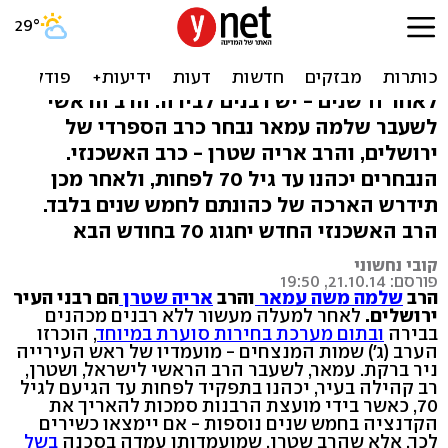
רבנים לירושלים: הרב שלמה
עמאר והרב אריה שטרן
לאחר 11 שנים - יש רבנים לבירה: הרב הראשי
לשעבר שלמה עמאר נבחר כרב הספרדי של
ירושלים, והרב אריה שטרן - כרב האשכנזי.
הנבחרים יכהנו עד גיל 70 לפחות, ולאחר מכן
תידרש הארכה של כהונתם לחמש שנים בלבד.
הרב האשכנזי החדש יחגוג 70 בחודש הבא
קובי נחשוני
פורסם: 21.10.14, 19:50
הרב
שלמה משה עמאר
והרב
אריה שטרן
הם רבני העיר
ירושלים.
לאחר למעלה מעשור ללא רבנים מכהנים
בבירה
ובתום מערכת בחירות סוערת במיוחד
, הוכרזו
הערב (ג') שמות המנצחים - מועמדיו של ראש העירייה
ניר ברקת. עמאר, לשעבר הרב הראשי לישראל, ושטרן,
רב קהילה בעיר, יכהנו בתפקיד לפחות עד הגיעם לגיל
70, כאשר בידי מועצת הרבנות סמכות להאריך את
הקדנציה בחמש שנים נוספות - אם יימצאו כשירים
לכך. אלא שהרב שטרן, שמועמדותו עמדה בסכנה
בשל