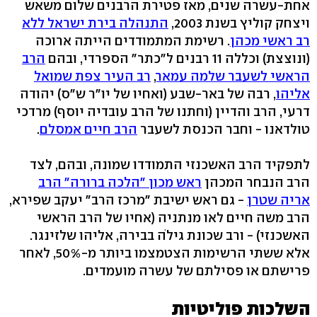
אחת-עשרה שנים, מאז פטירת הרבנים שלום משאש
ויצחק קוליץ בשנת 2003,
התנהלה בירת ישראל ללא
רב ראשי מכהן
. רשימת המתמודדים הייתה ארוכה
(ונוצצת) וכללה 11 רבנים ל"כתר" הספרדי, ובהם
הרב
הראשי לשעבר שלמה עמאר
,
רב העיר צפת שמואל
אליהו
, רבה של באר-שבע (ואחיו של יו"ר ש"ס) יהודה
דרעי, הרב והדיין (וחתנו של הרב עובדיה יוסף) מרדכי
טולדאנו - וחבר הכנסת לשעבר
הרב חיים אמסלם
.
לתפקיד הרב האשכנזי התמודדו שמונה, ובהם, לצד
הרב הנבחר המכהן
ראש מכון "הלכה ברורה" הרב
אריה שטרן
- גם ראש ישיבת "מרכז הרב" יעקב שפירא,
הרב משה חיים לאו מנתניה (אחיו של הרב הראשי
האשכנזי) - ורב שכונת גילֹה בבירה, אליהו שלזינגר.
אלא ששתי הרשימות הצטמצמו ביותר מ-50%, לאחר
פרישתם או פסילתם של עשרה מועמדים.
השלכות פוליטיות