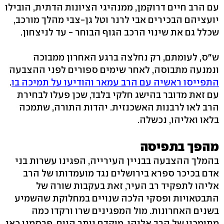
עם הרב חיים דרוקמן, ממנהיגי הציונות הדתית, הובילו
יועציהם הבכירים אבי לרנר וטל גן-צבי מהלך מורכב,
שכלל גם את שינוי הרכב הגוף הבוחר - עד לניצחון.
ש"ס, לעומתם, רק נחלצה ברגע האחרון ממבוכה
ונמנעה מתבוסה, לאחר שימים ספורים לפני ההצבעה
התפייסו ראשיה עם הרב עמאר והודיעו על תמיכה בו
.
עם זאת מדובר בהישג חלקי בלבד, שכן פעלו לבחירת
הרב לאו לרבנות האשכנזית. יהדות התורה, שתמכה
בלאו ואליהו, נכשלה.
מהפך בתפיסה
בהמלך ההצבעה בבניין העירייה, הפגינו עשרות בני
אדם בכיכר ספרא בירושלים נגד מועמדותו של הרב
אליהו לתפקיד רב העיר, זאת בעקבות שורה של
התבטאויות ופסקי הלכה שנויים במחלוקת שהשמיע
בשנים האחרונות. מול המפגינים שרו ורקדו כמה
מתומכיו של הרב אליהו. מוקדם יותר היום, פרסמנו כאן