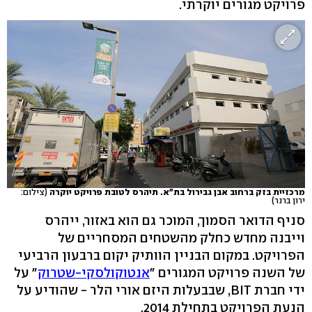
פרויקט מגורים יוקרתי.
מרכזיית בזק ברחוב אבן גבירול בת"א. תיהרס לטובת פרויקט יוקרה
(צילום:
ירון ברנר)
סניף הדואר הסמוך, המוכר גם הוא באזור, ייהרס
וייבנה מחדש כחלק מהשטחים המסחריים של
הפרויקט. במקום הבניין הוותיק יקום ברבעון הרביעי
של השנה פרויקט המגורים "
אנטוקולסקי-שטרוק
" על
ידי חברת BIT, שבבעלות היזם אורי הלר - שהודיע על
הנעת הפרויקט בתחילת 2014.