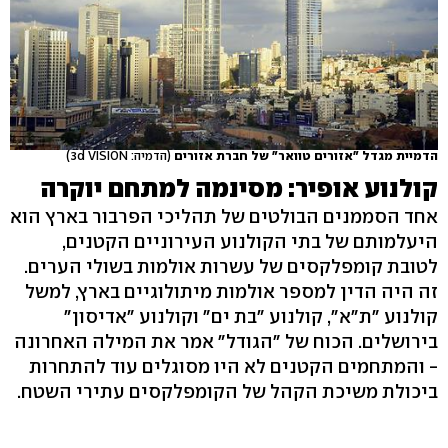
הדמיית מגדל "אזורים טוואר" של חברת אזורים
(הדמיה: 3d VISION)
קולנוע אופיר: מסינמה למתחם יוקרה
אחד הסממנים הבולטים של תהליכי הפרבור בארץ הוא
היעלמותם של בתי הקולנוע העירוניים הקטנים,
לטובת קומפלקסים של עשרות אולמות בשולי הערים.
זה היה הדין למספר אולמות מיתולוגיים בארץ, למשל
קולנוע "ת"א", קולנוע "בת ים" וקולנוע "אדיסון"
בירושלים. הכוח של "הגודל" אמר את המילה האחרונה
- והמתחמים הקטנים לא היו מסוגלים עוד להתחרות
ביכולת משיכת הקהל של הקומפלקסים עתירי השטח.