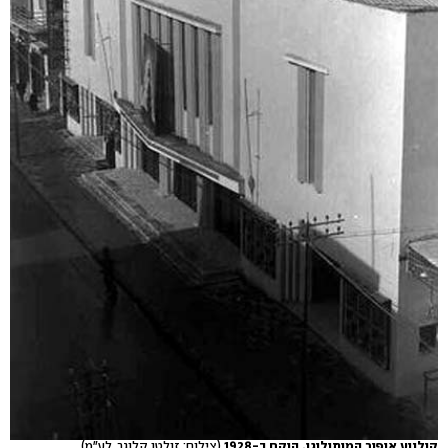
קולנוע אופיר המיתולוגי. הוקם ב-1928
(צילום: זולטן קלוגר, לע"מ)