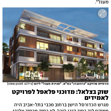
מעגל".
הדמיית פרויקט "גרוזנברג" בת"א. "סגירת מעגל" ליזם
(צילום: view point)
שוק בצלאל: מדוכני פלאפל לפרויקט
לאמידים
מגרש הכדורסל הישן ברחוב מכבי בתל-אביב היה
ממוקם ליד רחוב קינג ג'ורג', לא רחוק מרחוב אלנבי,