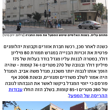
מתחם עלית. בשנות האלפיים שימש המפעל את מטה החברה
(צילום: ירון ברנר)
כשנה לאחר מכן, רכשו חברת אזורים וקבוצת יהלומנים
פרטית את זכויות הבנייה במגרש תמורת 80 מיליון
דולר, במטרה לבנות עליו מגדל בודד בעלות של 175
מיליון דולר ובגובה של 270 מטרים ו-74 קומות - שהיה
הופך אותו לגבוה יותר משכנו, מגדל משה אביב. המגדל
היה אמור לשלב משרדים ומגורים, ובשנת 2008 אף
פורסם כי יזמי המגדל ביקשו לאשר את הגבהתו לגובה
של 280 מטרים ו-85 קומות. בשלב הזה החלו
עבודות
ההריסה של המפעל
.