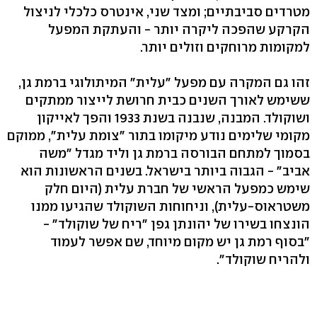
מטרדים סביבתיים; ומצד שני, אינטרס כלכלי לניצול
הקרקע שהפכה ליקרה יותר - והעתקת המפעל
למקומות מרוחקים וזולים יותר.
זהו גם המקרה עם מפעל "עלית" המיתולוגי ברמת גן,
ששימש לאורך השנים כבית חרושת לייצור ממתקים
ושוקולד. המבנה, שנבנה בשנת 1933 והפך לאייקון
מקומי שלימים נודע מיקומו בתור "צומת עלית", ממוקם
בסמוך למתחם הבורסה ברמת גן וליד מגדל "משה
אביב" - הגבוה ביותר בישראל. בשנים הראשונות הוא
שימש כמפעל הראשי של חברת עלית (היום חלק
משטראוס-עלית), וניחוחות השוקולד שהגיעו ממנו
הונצחו בשירו של יהונתן גפן "ריח של שוקולד" -
"בסוף רמת גן יש מקום מיוחד, שם אפשר לעמוד
ולהריח שוקולד".