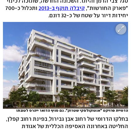
סגל צבי הרמן והיתד. השכונה החדשה, שתזכה לכינוי
"פארק החורשות",
קיבלה תוקף ב-2013
ותכלול כ-700
יחידות דיור על שטח של כ-32 דונם.
הדמיית פרויקט "אנטוקולסקי שטרוק". גם סניף הדואר ייהרס לטובתו
בחלקו הדרומי של רחוב אבן גבירול, בפינת רחוב קפלן,
החליטה באחרונה האסיפה הכללית של אגודת