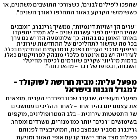
שהפכו ל'פילים לבנים', כשצורכי התושבים משתנים, או
כששימושי הקרקע באזור התחלפו לאורך השנים".
"ערים הן ישויות דינמיות", ממשיך גרינברג, "ומבנים
שהיו חיוניים לפני עשרות שנים - לא תמיד יתפקדו
באותו האופן גם בהווה. כך שלתופעה הזו יש גם ערך
בכל מה שקשור לתהליכים של התחדשות עירונית
וציפוף מרכזי הערים בפרט, ובמרקמים הוותיקים בכלל.
לעירייה יש גם אינטרס כלכלי מובהק לפרויקטים כאלו,
בדמות מיליוני שקלים שזורמים לכיסה מהיטלי
השבחה, ובסופו של דבר - מהארנונה".
מפעל עלית: מבית חרושת לשוקולד -
למגדל הגבוה בישראל
מפעלי תעשייה, שבעבר שכנו בפרברי הערים, מוצאים
את עצמם יום בהיר אחד - לאחר תהליכים ממושכים
של התפשטות עירונית - בלב המטרופולינים, מוקפים
בשימושים "רכים" יותר כמו מגורים, משרדים ומסחר.
גרינברג מסביר שבמצב כזה, המוטיבציה לפנותם
כפולה: מצד אחד, יישור קו עם אופי האזור ומניעת