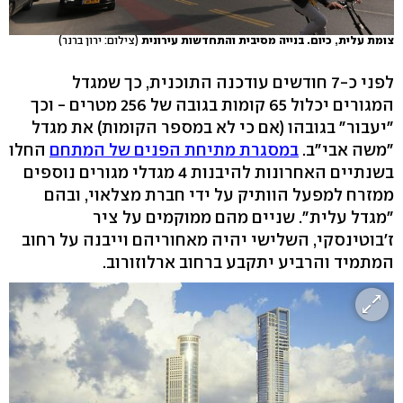
צומת עלית, כיום. בנייה מסיבית והתחדשות עירונית
(צילום: ירון ברנר)
לפני כ-7 חודשים עודכנה התוכנית, כך שמגדל
המגורים יכלול 65 קומות בגובה של 256 מטרים - וכך
"יעבור" בגובהו (אם כי לא במספר הקומות) את מגדל
"משה אבי"ב.
במסגרת מתיחת הפנים של המתחם
החלו
בשנתיים האחרונות להיבנות 4 מגדלי מגורים נוספים
ממזרח למפעל הוותיק על ידי חברת מצלאוי, ובהם
"מגדל עלית". שניים מהם ממוקמים על ציר
ז'בוטינסקי, השלישי יהיה מאחוריהם וייבנה על רחוב
המתמיד והרביע יתקבע ברחוב ארלוזורוב.