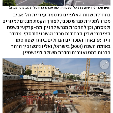
חניון מכבי ליד שוק בצלאל. פעם היה כאן מגרש כדורסל
(צלם: עופר עמרם)
בתחילת שנות האלפיים פרסמה עיריית תל-אביב
מכרז למכירת מגרש מכבי, לצורך הקמת מבנים למגורים
ולמסחר, וכן להחכרת מגרש לחניון תת-קרקעי בשטח
הציבורי שבין הרחובות מכבי וטשרניחובסקי. מדובר
היה אז באחד המכרזים הגדולים ביותר שפורסמו
באותה השנה (2001) בישראל, ואליו ניגשו בין היתר
חברות רמט ואזורים וחברת משולם לוינשטיין.