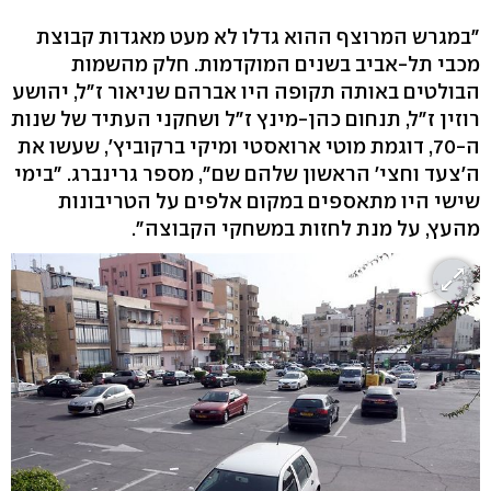
"במגרש המרוצף ההוא גדלו לא מעט מאגדות קבוצת
מכבי תל-אביב בשנים המוקדמות. חלק מהשמות
הבולטים באותה תקופה היו אברהם שניאור ז"ל, יהושע
רוזין ז"ל, תנחום כהן-מינץ ז"ל ושחקני העתיד של שנות
ה-70, דוגמת מוטי ארואסטי ומיקי ברקוביץ', שעשו את
ה'צעד וחצי' הראשון שלהם שם", מספר גרינברג. "בימי
שישי היו מתאספים במקום אלפים על הטריבונות
מהעץ, על מנת לחזות במשחקי הקבוצה".