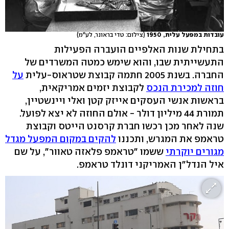
עובדות במפעל עלית, 1950
(צילום: טדי בראונר, לע"מ)
בתחילת שנות האלפיים הועברה הפעילות
התעשייתית שבו, והוא שימש כמטה המשרדים של
החברה. בשנת 2005 חתמה קבוצת שטראוס-עלית
על
חוזה למכירת הנכס
לקבוצת יזמים אמריקאית,
בראשות אנשי העסקים אייזק קטן ואלי ויינשטיין,
תמורת 44 מיליון דולר - אולם החוזה לא יצא לפועל.
שנה לאחר מכן רכשו חברת קרסנט הייטס וקבוצת
טראמפ את המגרש, ותכננו
להקים במקום המפעל מגדל
מגורים יוקרתי
ששמו "טראמפ פלאזה טאוור", על שם
איל הנדל"ן האמריקני דונלד טראמפ.