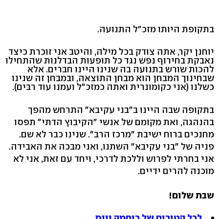
בתקופת היותו מזכ"ל התנועה.
יוחנן יקר, אתה צודק בכל מילה, והיטב אני זוכרת כיצד
נאבקת בחירוף נפש נגד כל תופעות הבדלנות שהתחילו
להכות שורש בתנועה בה שנינו היינו חברים. אלא
שבחינוך המבחן הוא מבחן התוצאה, ובמבחן זה שנינו
כשלנו (אני כקומונרית ואתה כמזכ"ל ועמנו עוד רבים).
בתקופה שבה היינו ב"בני עקיבא" התרחש מהפך
בהנהגה, ואת מקומם של אנשי "הקיבוץ הדתי" תפסו
מחנכים ברוח ישיבת "מרכז הרב". שנינו כבר לא שם.
פניה של "בני עקיבא" השתנו, ואני מבכה את האבידה.
אני בחרתי לפרוש וללכת לדרכי, ויחד עם זאת, אני לא
מוכנה להרים ידיים.
שבת שלום!
לכל הטורים של רוחמה וייס