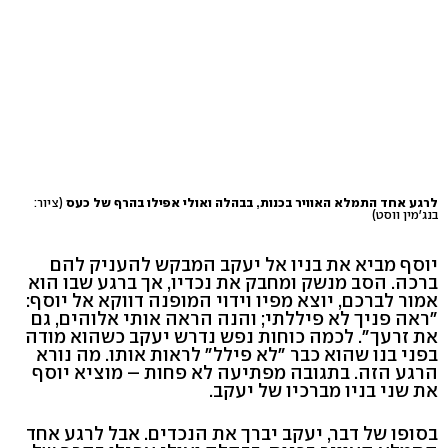
לרגע אחד התמלא האוויר בכנות, בבהלה ואולי אפילו בהרף של כעס
(ציור:
בנג'מין ווסט)
יוסף מביא את בניו אל יעקב המבקש להעניק להם
ברכה. הסב מנשק ומחבק את נכדיו, אך ברגע שבו הוא
אמור לברכם, יוצא מפיו וידוי המופנה דווקא אל יוסף:
"ראה פניך לא פיללתי; והנה הראה אותי אלוהים, גם
את זרעך". לכמה כוחות נפש נדרש יעקב כשהוא מודה
בפני בנו שהוא כבר "לא פילל" לראות אותו. מה נורא
הרגע הזה. בתגובה מפתיעה לא פחות – מוציא יוסף
את שני בניו מברכיו של יעקב.
בסופו של דבר, יעקב יברך את הנכדים. אבל לרגע אחד