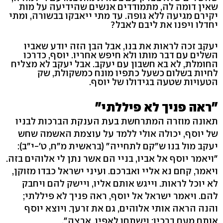
שאין דומה לה, מתמודדים אנשים שהידיעה על מות
יקירם מגיעה ללא גופה. עד מתי ייאבקו בבשורה, ומתי
יחדלו ויפנו את ליבם לאבל?
יעקב זכה לראות את בנו, אבל הבן הזה יודע שאביו
השלים עם דבר מותו ולא חיפש אחריו. יוסף, כדרכו
החומלת, לא בא חשבון עם יעקב. אבל יעקב לא מצליח
לחיות בשלום כשעל כתפיו מונח כמשקולת, שק
הטעויות שטעה בגידולו של יוסף.
"ראה פניך לא פיללתי"
תאונה מוזרה המתרחשת בעת הענקת הברכות לבניו
של יוסף, יכולה אולי ללמד על עוצמת האשמה שחש
יעקב מול בנו ש"קם לתחייה" (בראשית מ"ח, ט'-י"ב):
"ויאמר יוסף אל אביו, בניי הם אשר נתן לי אלוהים בזה.
ויאמר, קחם נא אליי ואברכם. ועיני ישראל כבדו מזוקן,
לא יוכל לראות. וייגש אותם אליו, ויישק להם ויחבק
להם. ויאמר ישראל אל יוסף, ראה פניך לא פיללתי;
והנה הראה אותי אלוהים, גם את זרעך. ויוצא יוסף
אותם מעם ברכיו; וישתחו לאפיו, ארצה".