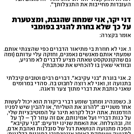
העובדות מחייבות את התנצלותך".
דני יקר, אני שמחה שהגבת, ומצטערת
על כך שלא בחרת להגיב בפומבי
אומר בקצרה:
1. אני לא חוזרת בי מתיאור הדברים כפי שהצגתי אותם.
שמעתי אותם מאנשים נאמנים, וחזקה עלי עדותם (ומה
גם שהקונטקסט שאתה מציע לדברים לא מרגיע,
ובוודאי שאין בו להכחיש את שכתבתי).
2. אני בוגרת "בני עקיבא". דברים רבים וטובים קיבלתי
בתנועה זו, ואני לא רוצה לחבוט בה. סהדי במרומים
שאני כותבת את דברי מתוך צער ודאגה.
3. כשמנהיג ומחנך שומע דברי ביקורת הוא יכול לעשות
אחד משניים: "להרוג את השליח", או להבין שיש לפניו
הזדמנות. אתה יכול לקרוא תיגר על המוטיבציות שלי,
על כנות דבריי ועל אמינותם, אם זה עוזר לך – לך על
זה, ובהצלחה. את האמת שנינו יודעים: "בני עקיבא"
הפכה מתנועה הנושאת דגל של סובלנות ואהבת אדם,
לתנועה שעוסקת באופן אינטנסיבי בסוגיות בדלניות;