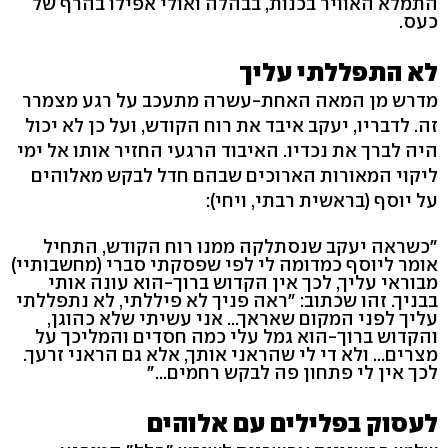
התמלא האוויר בכנות, בבהלה ואולי אפילו בהרף של
כעס.
לא התפללתי עליך
מדרש מן המאה האחת-עשרה מתעכב על רגע מצמרר
זה. לדבריו, יעקב איבד את רוח הקודש, ועל כן לא יכול
היה לברך את נכדיו. האיבוד הרגעי החזיר אותו אל ימי
ליקוי המאורות הארוכים שבהם חדל לבקש מאלוהים
על יוסף (בראשית רבתי, ויחי):
"כשראה יעקב שנסתלקה ממנו רוח הקודש, התחיל
אומר ליוסף כמדומה לי לפי שפסקתי סברי (מחשבותיי)
מבוראי עליך, לכך אין הקדוש ברוך-הוא עונה אותי
בבניך. זהו שכתוב: "ראה פניך לא פיללתי, לא נתפללתי
עליך לפני המקום שאראך... אני עשיתי שלא כהוגן,
והקדוש ברוך-הוא גמל עלי כמה חסדים והמליכך על
מצרים... ולא די לי שהראני אותך, אלא גם הראני זרעך.
לכך אין לי פתחון פה לבקש רחמים..."
לעסוק בפלילים עם אלוהים