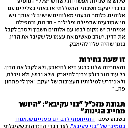
שלוש פרשנויות אפשריות לשורש "פלל" המופיע
בדברי יעקב: חשבתי, התפללתי או באתי בפלילים עם
אלוהים. כלומר, תבעתי מאלוהים שישיב לי אותך. ויש
מי שקובעים שתפילה ופלילים - חד הם, ובתפילה
אמיתית יש מקום לבוא עם אלוהים חשבון ולסרב לקבל
את הדין. יעקב מאשים את עצמו על שקיבל את הדין,
בזמן שהיה עליו להיאבק.
זו שעת בחירות
והאחריות שלנו כרגע היא להיאבק, ולא לקבל את הדין.
כל עוד הנר דולק צריך להיאבק. שלא נבוש, ולא ניכלם,
ולא נידרש למילותיו העצובות של יעקב: "אין לי פתחון
פה..."
תגובת מזכ"ל "בני עקיבא": "היושר
מחייב הגינות"
בשבוע שעבר
התייחסתי לדברים גזעניים שנאמרו
בסמינר של "בני עקיבא".
לצד דברי ההזדהות שקיבלתי