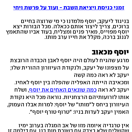
זמני כניסת ויציאת השבת - ועוד על פרשת ויחי
בניגוד ליעקב, יוסף מלמדנו כי מי שרוצה בחיים
ברוכים, צריך ליצור אותם ככאלה. מכל הבורות יצא
יוסף מפוייס, מאיר פנים ומצליח, בעוד אביו שהתאמץ
לגנוב ברכה, מקלל את חייו ערב מותו.
יוסף מכאוב
מרגע שהגיח לעולם היה יוסף לאבן הכבדה הרובצת
על מצפונו של יעקב, ולנקודת העיוורון ההורית שלו;
יעקב לא ראה כמה קשה
ומכאיבה הייתה האפליה שהפלה בין יוסף לאחיו.
יעקב לא ראה
כמה שונאים האחים את יוסף
, ושלח
אותו לזרועותיהם הרצחניות. נוראה מכל היא נקודת
העיוורון ביחס ל"מותו" של יוסף: למרות אבלו העמוק,
האמין יעקב לעדות בניו: "טרוף טורף יוסף".
אין טרגדיה איומה מזו של אב המגלה בערוב ימיו
שהשלים שלא בצדק עם בשורת מות בנו. עם דילמה זו,