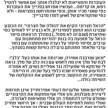
העובדות והמציאות לא יבלבלו אותך. אם אפשר להטיל
רפש, אז קדימה... ועכשיו אפרוש בפנייך את העובדות
כפי שאני מכיר אותן, וכפי שהתרחשו במציאות - ולא
כפי שהקוראים של ynet למדו מדברייך:
"הראל חצרוני הקים את 'הזולה של חצרוני'. זה הכובע
שבגינו הוא הוזמן לסמינריון, ולא כנציג 'יד לאחים' כפי
שתיארת (שגם זה לא פסול...) במהלך הרצאתו סיפר
הראל על תופעה בה בנות יהודיות מתחתנות עם
ערבים, וסיפר סיפור על נערה שהתחתנה עם בחור
ערבי שלאחר חתונתם גרם לה כוויות קשות במגהץ...
"וכאן שורבבה אמירה, שכינתה את אותו בעל: 'כלב'!
לבת של מלך אין מה לחפש עם כזה כלב של מלך. נראה
לי שדווקא מי שפעילה נגד אפליית נשים, לא אמורה
להזדעזע מאמירה שכזו כלפי בעל שכזה. זו הייתה
האמירה, זה ההקשר, וניתן לשמוע את ההקלטה של
השיחה כולה....
"ולסיום אומר שלעניות דעתי אמירותייך אינן תורמות
ליצירת סובלנות, והן אולי אף מחזקות את הקיצוניים
שמולם עלינו להתמודד. הן אולי מתאימות לאג'נדה,
ואולי נוחות לתפיסת העולם שבנית - אך היושר מחייב
למרות זאת, קצת יותר הגינות. ואולי זה מוגזם אבל