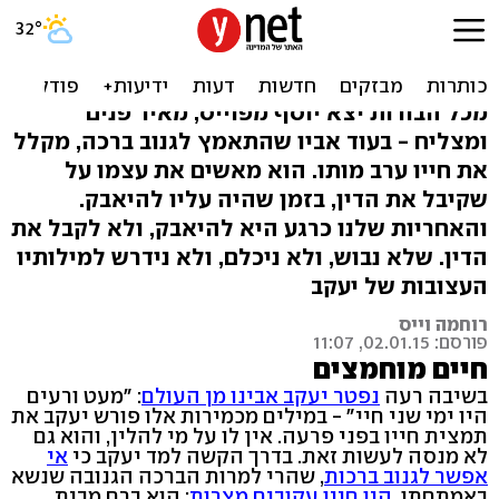
עת בחירות: להיות יוסף
המייחל, לא יעקב המוותר
מכל הבורות יצא יוסף מפוייס, מאיר פנים
ומצליח - בעוד אביו שהתאמץ לגנוב ברכה, מקלל
את חייו ערב מותו. הוא מאשים את עצמו על
שקיבל את הדין, בזמן שהיה עליו להיאבק.
והאחריות שלנו כרגע היא להיאבק, ולא לקבל את
הדין. שלא נבוש, ולא ניכלם, ולא נידרש למילותיו
העצובות של יעקב
רוחמה וייס
פורסם: 02.01.15, 11:07
חיים מוחמצים
בשיבה רעה
נפטר יעקב אבינו מן העולם
: "מעט ורעים
היו ימי שני חיי" - במילים מכמירות אלו פורש יעקב את
תמצית חייו בפני פרעה. אין לו על מי להלין, והוא גם
לא מנסה לעשות זאת. בדרך הקשה למד יעקב כי
אי
אפשר לגנוב ברכות
, שהרי למרות הברכה הגנובה שנשא
באמתחתו,
היו חייו עקובים מצרות
; הוא ברח מבית