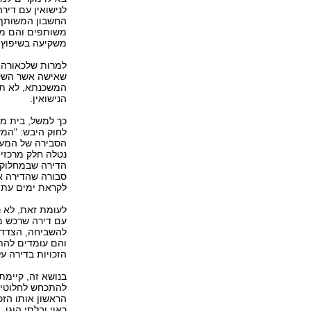
לנישואין עם דיר
החשבון המשותף 
משקיעה בשיפוץ 
למרות שלכאורה ה
שאישה אשר השקי
המשכנתא, לא תקב
הנישואין.
כך למשל, בית מש
לחוק היבש: "המ
הסבירה של המערע
נטלה חלק מרכזי
הדירה שבמחלוקת
סבורה שהדירה אי
לקראת ימים עתידיים". (ע"א 3
לעומת זאת, לא נ
עם דירה שרכש מס
הזכויות בדירה ע
בנושא זה, קיימת 
הראשון אותו הזכ
ראוי ובלתי הוגן,