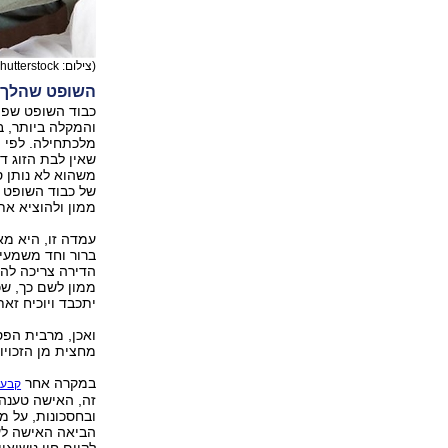
(צילום: shutterstock)
השופט שהלך ה
כבוד השופט שפי
והמקלה ביותר, 
מלכתחילה. לפי פ
שאין לבת הזוג ד
משהוא לא נותן ס
של כבוד השופט ש
ממון ולהוציא את
עמדה זו, היא מא
ברור וחד משמעי. 
הדירה צריכה להש
ממון לשם כך, שכן
יתכבד ויוכיח זאת
ואכן, מרבית הפס
מחצית מן הזכויות
במקרה אחר
קבע 
זה, האישה טענה
ובחסכונות, על מ
הביאה האישה לעד
לקיום חיי נישוא