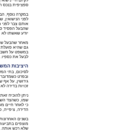
ספציפית בנכס החיצוני
במקרה נוסף, הב
לפני הנישואין, 
אותם צבר לפני ה
שהבעל הפסיד סכו
יודע שאשתו לא 
מאחר שהבעל שינ
גם שהיא פועלת 
במשפט על חשבון
לבעל את כספיו. ב
היציבות המש
לסיכום, בתי המש
ובפרט כשמדובר ב
גירושין, על אף 
זכויות בדירה לא 
ניתן להוכיח זאת,
שמו, כשהצד השני
כי לאחר חיים משו
הדירה, ציפייה, 
מוצפים בתביעות 
שלא רכש אותה. מ