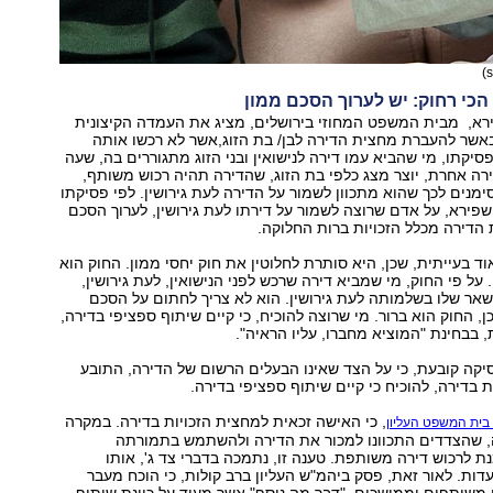
כי רחוק: יש לערוך הסכם ממון
רא, מבית המשפט המחוזי בירושלים, מציג את העמדה הקיצונית
באשר להעברת מחצית הדירה לבן/ בת הזוג,אשר לא רכשו אותה
סיקתו, מי שהביא עמו דירה לנישואין ובני הזוג מתגוררים בה, שעה
ירה אחרת, יוצר מצג כלפי בת הזוג, שהדירה תהיה רכוש משותף,
ימנים לכך שהוא מתכוון לשמור על הדירה לעת גירושין. לפי פסיקתו
פירא, על אדם שרוצה לשמור על דירתו לעת גירושין, לערוך הסכם
 הדירה מכלל הזכויות ברות החלוקה.
וד בעייתית, שכן, היא סותרת לחלוטין את חוק יחסי ממון. החוק הוא
על פי החוק, מי שמביא דירה שרכש לפני הנישואין, לעת גירושין,
אר שלו בשלמותה לעת גירושין. הוא לא צריך לחתום על הסכם
, החוק הוא ברור. מי שרוצה להוכיח, כי קיים שיתוף ספציפי בדירה,
, בבחינת "המוציא מחברו, עליו הראיה".
יקה קובעת, כי על הצד שאינו הבעלים הרשום של הדירה, התובע
 בדירה, להוכיח כי קיים שיתוף ספציפי בדירה.
, כי האישה זכאית למחצית הזכויות בדירה. במקרה
בית המשפט העליון
, שהצדדים התכוונו למכור את הדירה ולהשתמש בתמורתה
נת לרכוש דירה משותפת. טענה זו, נתמכה בדברי צד ג', אותו
ות. לאור זאת, פסק ביהמ"ש העליון ברב קולות, כי הוכח מעבר
ין משותפים וממושכים, "דבר מה נוסף" אשר מעיד על כוונת שיתוף