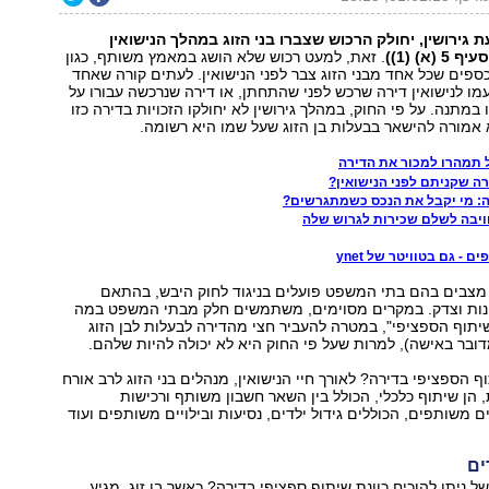
גירושין, יחולק הרכוש שצברו בני הזוג במהלך הנישואין
א) (1))
. זאת, למעט רכוש שלא הושג במאמץ משותף, כגון
כספים שכל אחד מבני הזוג צבר לפני הנישואין. לעתים קורה שאחד
עמו לנישואין דירה שרכש לפני שהתחתן, או דירה שנרכשה עבורו על
לו במתנה. על פי החוק, במהלך גירושין לא יחולקו הזכויות בדירה כזו
יא אמורה להישאר בבעלות בן הזוג שעל שמו היא רשומה.
תמהרו למכור את הדירה
רה שקניתם לפני הנישואין?
: מי יקבל את הנכס כשמתגרשים?
חויבה לשלם שכירות לגרוש שלה
 - גם בטוויטר של ynet
 מצבים בהם בתי המשפט פועלים בניגוד לחוק היבש, בהתאם
ינות וצדק. במקרים מסוימים, משתמשים חלק מבתי המשפט במה
יתוף הספציפי", במטרה להעביר חצי מהדירה לבעלות לבן הזוג
ובר באישה), למרות שעל פי החוק היא לא יכולה להיות שלהם.
 הספציפי בדירה? לאורך חיי הנישואין, מנהלים בני הזוג לרב אורח
 הן שיתוף כלכלי, הכולל בין השאר חשבון משותף ורכישות
ם משותפים, הכוללים גידול ילדים, נסיעות ובילויים משותפים ועוד
ים
ל ניתן להוכיח כוונת שיתוף ספציפי בדירה? כאשר בן זוג, מגיע