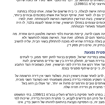
 (ע"מ 1398/11).
טיחה אישה לבעלה, כי בית שרשום על שמה, אותו קיבלה במתנה
שייך גם לו. לאור זאת, שיתף הבעל את אשתו בסכומים גבוהים ביותר,
נישואין. בעת הגירושין התכחשה האישה להבטחתה. זאת, למרו
מים עצומים במהלך הנישואין, שהיה שומר לעצמו בלבד, לו היה
תעמוד מאחורי הבטחתה.
ה מצבו לרעה, קיימת מניעות כלפי האישה מלטעון היום אחרת. מה
בחוסר תום לב מוחלט. זאת ועוד, האישה מנסה להתעשר ולא
 בעלה ובמידה שהיא לא מוכנה להתחלק בשווי הבית, עליה להשיב
תיק זה, טרם ניתן פסק דין.
פטית נפגעת
פט במדינת ישראל, פוסקים בניגוד לחוק יחסי ממון, כי לעתים
דירת מגורים, תחולק הדירה בין שני צדדים מתגרשים, לעת
שצד אחד רכש את הדירה לפני הנישואין. זאת, כשמוכיח הצד התובע
לו, כי קיים שיתוף ספציפי בנכס.
 לרוב לאחר שנות נישואין רבות, כשלצד השני אין דירה הרשומה על
 השקיע מכספיו בדירה באופן משמעותי ו/או כשהצד השני מוכיח,
תפים טובים והרמוניים פחות או יותר, יצר אצלו בן הזוג בעל
כי מחצית מן הדירה תהיה שלה.
בשנים האחרונות, בפרט לאור פסיקת ביהמ"ש העליון בבע"מ 1398/11, בתי המשפט
על פיהן הם נדרשים לקבוע, כי מחצית הזכויות בדירה, שייכות למי
צב זה, בו הפסיקה נקבעת בהתאם לזהותו של היושב בדין, אינו