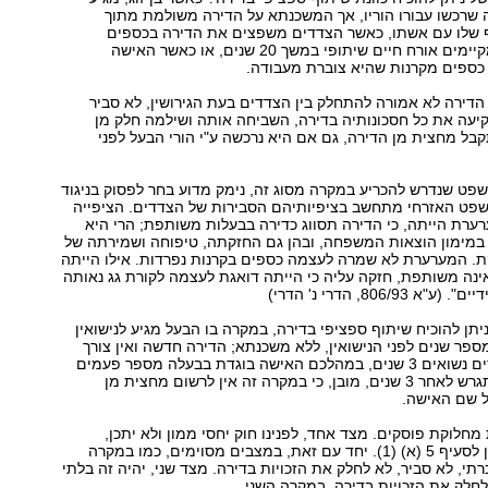
ה שרכשו עבורו הוריו, אך המשכנתא על הדירה משולמת מתוך
שלו עם אשתו, כאשר הצדדים משפצים את הדירה בכספים
משותפים והם מקיימים אורח חיים שיתופי במשך 20 שנים, או כאשר האישה
כספים מקרנות שהיא צוברת מעבודה.
דירה לא אמורה להתחלק בין הצדדים בעת הגירושין, לא סביר
עה את כל חסכונותיה בדירה, השביחה אותה ושילמה חלק מן
ל מחצית מן הדירה, גם אם היא נרכשה ע"י הורי הבעל לפני
פט שנדרש להכריע במקרה מסוג זה, נימק מדוע בחר לפסוק בניגוד
שפט האזרחי מתחשב בציפיותיהם הסבירות של הצדדים. הציפייה
רת הייתה, כי הדירה תסווג כדירה בבעלות משותפת; הרי היא
 במימון הוצאות המשפחה, ובהן גם החזקתה, טיפוחה ושמירתה של
. המערערת לא שמרה לעצמה כספים בקרנות נפרדות. אילו הייתה
נה משותפת, חזקה עליה כי הייתה דואגת לעצמה לקורת גג נאותה
806/9, הדרי נ' הדרי)
יתן להוכיח שיתוף ספציפי בדירה, במקרה בו הבעל מגיע לנישואין
פר שנים לפני הנישואין, ללא משכנתא; הדירה חדשה ואין צורך
להשביחה, הצדדים נשואים 3 שנים, במהלכם האישה בוגדת בבעלה מספר פעמים
והם עומדים להתגרש לאחר 3 שנים, מובן, כי במקרה זה אין לרשום מחצית מן
ל שם האישה.
מחלוקת פוסקים. מצד אחד, לפנינו חוק יחסי ממון ולא יתכן,
להתכחש לחלוטין לסעיף 5 (א) (1). יחד עם זאת, במצבים מסוימים, כמו במקרה
רתי, לא סביר, לא לחלק את הזכויות בדירה. מצד שני, יהיה זה בלתי
 לחלק את הזכויות בדירה, במקרה השני.