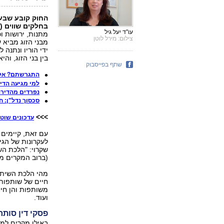
החוק קובע שבעת 
בחלקים שווים (סעיף 5 (
עו"ד יעל גיל
מתנות, ירושות ו
צילום: מירל לוטן
מבני הזוג מביא 
ידי הוריו ונתנה 
בין בני הזוג, וה
שתף בפייסבוק
התגרשתם? אל 
למי מגיעה הדי
נפרדים מהדירה
סכסוך נדל"ן: 
>>>
עדכונים שוטפים
עם זאת, קיימים
לעקרונות של הג
שקרוי: "הלכת הש
(ברוב המקרים מד
מהי הלכת השיתוף
חיים של שותפות,
משותפות והן חיי
ועוד.
פסקי דין סותר
באילו מקרים למש