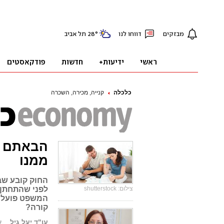
כלכלה
קנייה, מכירה, השכרה
הבאתם בי
ממנו
החוק קובע שב
צילום: shutterstock
לפני שהתחתן -
המשפט פועלים 
קורה?
עו"ד יעל גיל
עו