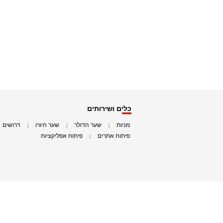
כלים ושירותים
מניות
שער הדולר
שער היורו
דרושים
|
|
|
|
פיתוח אתרים
פיתוח אפליקציות
|
|